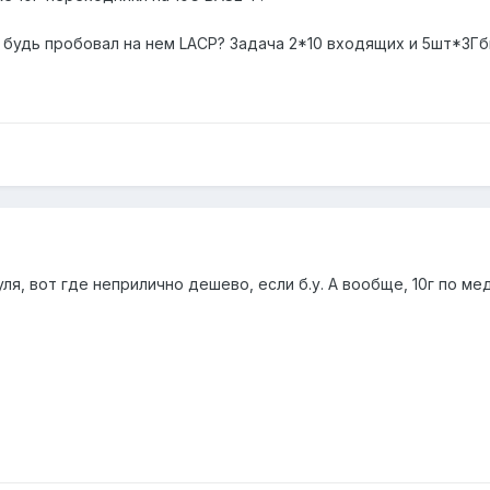
и будь пробовал на нем LACP? Задача 2*10 входящих и 5шт*3Гб
нуля, вот где неприлично дешево, если б.у. А вообще, 10г по мед