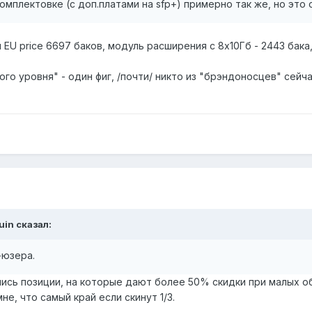
омплектовке (с доп.платами на sfp+) примерно так же, но это 
EU price 6697 баков, модуль расширения с 8х10Гб - 2443 бака,
ного уровня" - один фиг, /почти/ никто из "брэндоносцев" сей
uin сказал:
-юзера.
ились позиции, на которые дают более 50% скидки при малых о
е, что самый край если скинут 1/3.