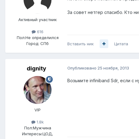
За совет нетгер спасибо. Кто н
Активный участник
616
Пол:
Не определился
Город:
СПб
Вставить ник
Цитата
dignity
Опубликовано
25 ноября, 2013
Возьмите infiniband Sdr, если с 
VIP
1.8k
Пол:
Мужчина
Интересы:
ЦОД,