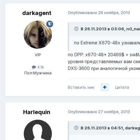
darkagent
Опубликовано
26 ноября, 2013
В 26.11.2013 в 03:06, n0_na
по Extreme X670-48x узнавал
по DPP: x670-48x 20469$ + sw&t
VIP
уровня представляемых вам ски
4.1k
DXS-3600 при аналогичной укомп
Пол:
Мужчина
Вставить ник
Цитата
Harlequin
Опубликовано
27 ноября, 2013
В 26.11.2013 в 04:51, darka