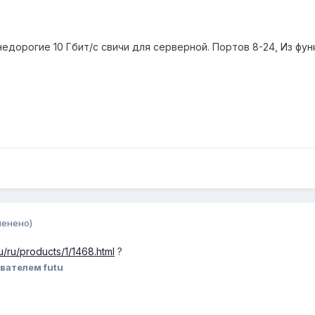
недорогие 10 Гбит/с свичи для серверной. Портов 8-24, Из фун
менено)
ru/ru/products/1/1468.html
?
вателем futu