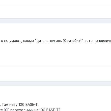
го не умеют, кроме "цигель-цигель 10 гигабит!", зато неприли
 Там нету 10G BASE-T.
е 10Г переходники на 10G BASE-T?