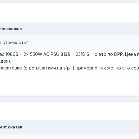
me сказал:
и стоимость?
ac 1086$ + 2x 550W AC PSU 813$ = 23181$. Но это по DPP. Цена
док).
лектовке (с доп.платами на sfp+) примерно так же, но это со
gent сказал: