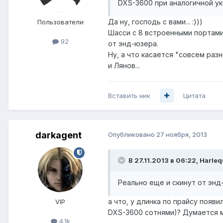
DXS-3600 при аналогичной ук
Да ну, господь с вами... :)))
Пользователи
Шасси с 8 встроенными портами 
92
от энд-юзера.
Ну, а что касается "совсем раз
и Лянов...
Вставить ник
Цитата
darkagent
Опубликовано
27 ноября, 2013
В 27.11.2013 в 06:22, Harleq
Реально еще и скинут от энд
а что, у длинка по прайсу появ
VIP
DXS-3600 сотнями)? Думается мн
4.1k