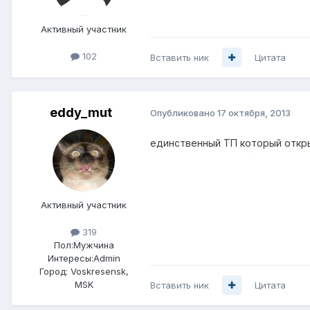
Активный участник
102
Вставить ник
Цитата
eddy_mut
Опубликовано
17 октября, 2013
единственный ТП который откры
Активный участник
319
Пол:
Мужчина
Интересы:
Admin
Город:
Voskresensk,
MSK
Вставить ник
Цитата