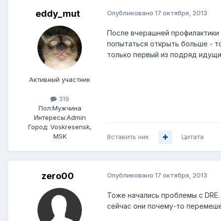
eddy_mut
Опубликовано
17 октября, 2013
После вчерашней профилактики н
попытаться открыть больше - то
только первый из подряд идущи
Активный участник
319
Пол:
Мужчина
Интересы:
Admin
Город:
Voskresensk,
MSK
Вставить ник
Цитата
zero00
Опубликовано
17 октября, 2013
Тоже начались проблемы с DRE. 
сейчас они почему-то перемеш