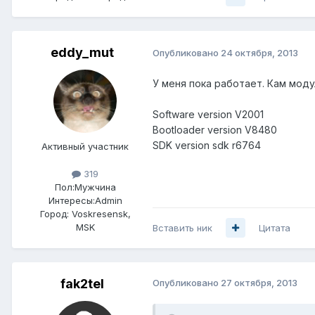
eddy_mut
Опубликовано
24 октября, 2013
У меня пока работает. Кам модул
Software version V2001
Bootloader version V8480
SDK version sdk r6764
Активный участник
319
Пол:
Мужчина
Интересы:
Admin
Город:
Voskresensk,
MSK
Вставить ник
Цитата
fak2tel
Опубликовано
27 октября, 2013