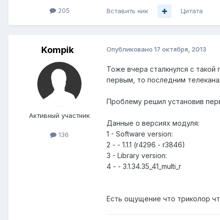
205
Вставить ник
Цитата
Kompik
Опубликовано
17 октября, 2013
Тоже вчера сталкнулся с такой 
первым, то последним телеканал
Проблему решил установив перв
Активный участник
Данные о версиях модуля:
1 - Software version:
136
2 - - 1.1.1 (r4296 - r3846)
3 - Library version:
4 - - 3.1.34.35_41_multi_r
Есть ощущение что триколор что-