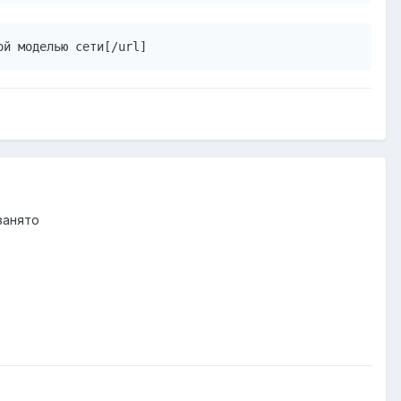
ой моделью сети[/url]
занято