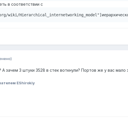
еть в соответствии с
org/wiki/Hierarchical_internetworking_model"]иерархическ
енено)
А зачем 3 штуки 3528 в стек воткнули? Портов же у вас мало 
ателем EShirokiy