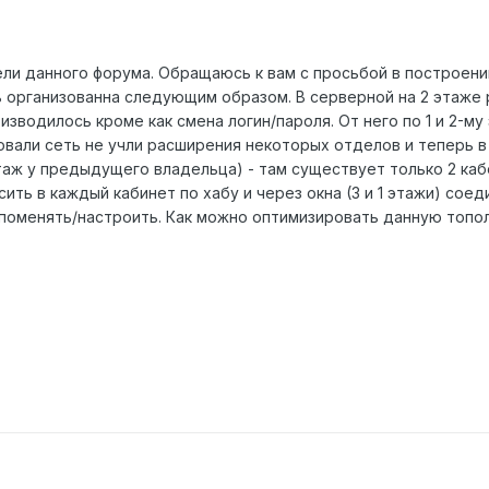
и данного форума. Обращаюсь к вам с просьбой в построении
 организованна следующим образом. В серверной на 2 этаже р
оизводилось кроме как смена логин/пароля. От него по 1 и 2-м
овали сеть не учли расширения некоторых отделов и теперь в
таж у предыдущего владельца) - там существует только 2 ка
ь в каждый кабинет по хабу и через окна (3 и 1 этажи) соед
 поменять/настроить. Как можно оптимизировать данную топ