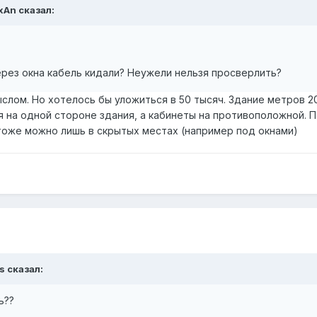
exAn сказал:
ерез окна кабель кидали? Неужели нельзя просверлить?
ом. Но хотелось бы уложиться в 50 тысяч. Здание метров 20 в
ся на одной стороне здания, а кабинеты на противоположной.
тоже можно лишь в скрытых местах (например под окнами)
s сказал:
ь??