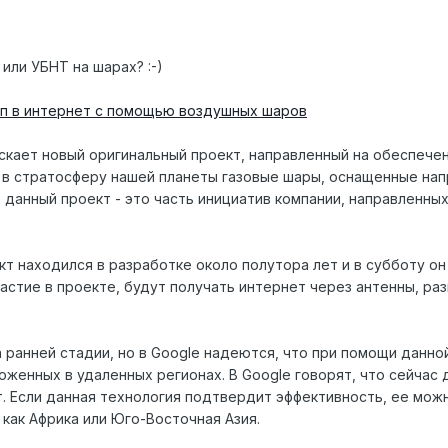
или УБНТ на шарах? :-)
уп в интернет с помощью воздушных шаров
скает новый оригинальный проект, направленный на обеспече
ь в стратосферу нашей планеты газовые шары, оснащенные н
о данный проект - это часть инициатив компании, направленны
кт находился в разработке около полутора лет и в субботу он
астие в проекте, будут получать интернет через антенны, ра
а ранней стадии, но в Google надеются, что при помощи данн
женных в удаленных регионах. В Google говорят, что сейчас 
т. Если данная технология подтвердит эффективность, ее можн
как Африка или Юго-Восточная Азия.