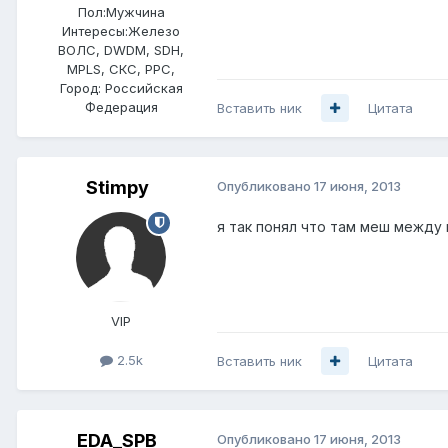
Пол:
Мужчина
Интересы:
Железо
ВОЛС, DWDM, SDH,
MPLS, СКС, РРС,
Город:
Российская
Федерация
Вставить ник
Цитата
Stimpy
Опубликовано
17 июня, 2013
я так понял что там меш между
VIP
2.5k
Вставить ник
Цитата
EDA_SPB
Опубликовано
17 июня, 2013