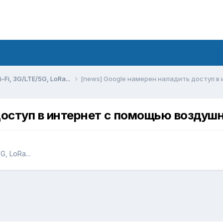
Fi, 3G/LTE/5G, LoRa...
[news] Google намерен наладить доступ 
доступ в интернет с помощью воздуш
, LoRa...