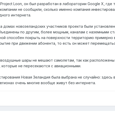
Project Loon, он был разработан в лаборатории Google X, где 
-компании не сообщили, сколько именно компания инвестировал
дного интернета.
на домах новозеландских участников проекта были установлен
ъединены по другим, более мощным, каналам с наземными стан
ой способен покрыть на поверхности территорию примерно в
ытие при движении абонента, то есть он может перемещатьс
 воздушные шары не мешают самолетам, так как расположены
х, которые не пересекаются с авиационными.
естирования Новая Зеландия была выбрана не случайно: здесь
регионах очень многие вообще живут без интернета.