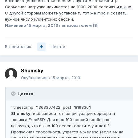
в железо (если вы на 100 сессиях пустите по 100Мбит).
Серьезная нагрузка начинается на 1000-2000 сессиях
и выше
.
С другой стороны можете установить тот же mpd и создать
нужное число клиентских сессий.
Изменено
15 марта, 2013
пользователем [S]
Вставить ник
Цитата
Shumsky
Опубликовано
15 марта, 2013
Цитата
' timestamp='1363307422' post='819336']
Shumsky
, всё зависит от конфигурации сервера и
тюнинга FreeBSD. Для mpd 100 сессий вообще не
нагрузка, что вы на 100 сессиях хотите увидеть?
Пропускная способность упрется в железо (если вы на