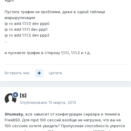
ядро.
Пустить трафик не проблема, даже в одной таблице
маршрутизации
ip ro add 1.1.1.0 dev ppp0
ip ro add 1.1.1.1 dev ppp1
ip ro add 1.1.1.2 dev ppp2
...
и пускаете трафик в сторону 1.1.1.1, 1.1.1.2 и т.д.
Вставить ник
Цитата
[S]
Опубликовано
15 марта, 2013
Shumsky
, всё зависит от конфигурации сервера и тюнинга
FreeBSD. Для mpd 100 сессий вообще не нагрузка, что вы на
100 сессиях хотите увидеть? Пропускная способность упрется