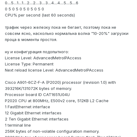
0....5....1....1....2....2....3....3....4....4....5....5....6
0 5 0 5 0 5 0 5 0 5 0
CPU% per second (last 60 seconds)
трафик через железку пока не бегает, поэтому пока не
совсем ясно, насколько нормальна волна "10-20%" загрузки
проца в моменты простоя.
ну и конфигурация подопытного:
License Level: AdvancedMetroIPAccess
License Type: Permanent
Next reload license Level: AdvancedMetroIPAccess
Cisco A901-6CZ-F-A (P2020) processor (revision 1.0) with
393216K/131072K bytes of memory.
Processor board ID CAT1651U04U
P2020 CPU at 800MHz, E500v2 core, 512KB L2 Cache
1 FastEthernet interface
12 Gigabit Ethernet interfaces
2 Ten Gigabit Ethernet interfaces
1 terminal line
256K bytes of non-volatile configuration memory.