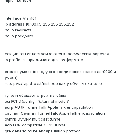
mpls mtu 1524
!
interface Vlan101
ip address 10.100.1.5 255.255.255.252
no ip redirects
no ip proxy-arp
!
...
секции router настраиваются классическим образом.
ip prefix-list привычного для ios формата
erps не умеет (походу его среди кошек только asr9000 и
умеет)
rep, pvst/rapid-pvst/mst все как у обычных каталюг
тунели обещает строить любые
asr901_t1(config-if)#tunnel mode ?
aurp AURP TunnelTalk AppleTalk encapsulation
cayman Cayman TunnelTalk AppleTalk encapsulation
dvmrp DVMRP multicast tunnel
eon EON compatible CLNS tunnel
gre generic route encapsulation protocol