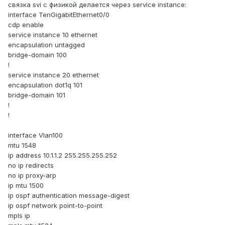
связка svi с физикой делается через service instance:
interface TenGigabitEthernet0/0
cdp enable
service instance 10 ethernet
encapsulation untagged
bridge-domain 100
!
service instance 20 ethernet
encapsulation dot1q 101
bridge-domain 101
!
!
interface Vlan100
mtu 1548
ip address 10.1.1.2 255.255.255.252
no ip redirects
no ip proxy-arp
ip mtu 1500
ip ospf authentication message-digest
ip ospf network point-to-point
mpls ip