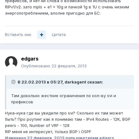
префиксов, и нет ни слова о возможности использовать
RIPv1/v2. зато mpls + e1 + 10g и пачкой 1g в 1U с очень низким
энергопотреблением, вполне пригодно для БС.
Вставить ник
Цитата
edgars
Опубликовано
22 февраля, 2013
В 22.02.2013 в 05:27, darkagent сказал:
Там довольно жесткие ограничения по кол-ву svi и
префиксов
Нука-нука где вы увидели про svi? Сколько их там может
быть? Про роутинг как я понимаю там - IPv4 Routes - 12K, BGP
peers - 100, Number of VRF - 128
RIP меня не интересует, только BGP i OSPF
Изменено
22 февраля, 2013
пользователем edgars