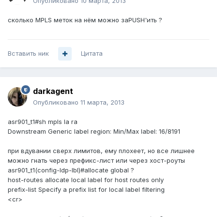
Опубликовано
10 марта, 2013
сколько MPLS меток на нём можно заPUSH'ить ?
Вставить ник
Цитата
darkagent
Опубликовано
11 марта, 2013
asr901_t1#sh mpls la ra
Downstream Generic label region: Min/Max label: 16/8191
при вдувании сверх лимитов, ему плохеет, но все лишнее
можно гнать через префикс-лист или через хост-роуты
asr901_t1(config-ldp-lbl)#allocate global ?
host-routes allocate local label for host routes only
prefix-list Specify a prefix list for local label filtering
<cr>