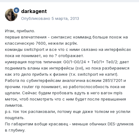
darkagent
Опубликовано
5 марта, 2013
Итак, прибыло.
первые впечатления - синтаксис комманд больше похож на
классическую 7600, нежели аср9к.
команды switchport и все что с ними связано на интерфейсах
пока не понимает, но по ? отображает.
нумерация портов типичная: G0/1-G0/24 + Te0/1+ Te0/2; дает
поднимать вланы как интерфейсы (svi), но пока разбираемся
как это дело прибить к физике (т.к. switchport не катит).
Работа по субинтерфейсам аналогична всяким 2851/7201 и
прочим. router rip понимает, но работоспособность пока не
щупали. Сейчас будем пробовать вдуть в него вагон mpls
меток, чтоб посмотреть что с ним будет после превышения
лимитов.
p.s. ток ток распаковали, потому еще даже толком не успели
пощупать.
По габаритам вобще красавец - меньше обычных DES-длинков
в глубину.