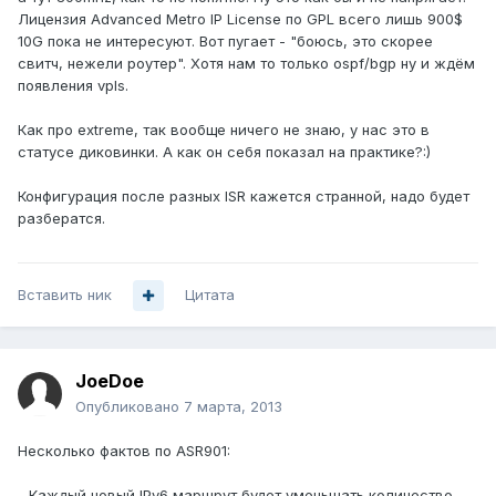
Лицензия Advanced Metro IP License по GPL всего лишь 900$
10G пока не интересуют. Вот пугает - "боюсь, это скорее
свитч, нежели роутер". Хотя нам то только ospf/bgp ну и ждём
появления vpls.
Как про extreme, так вообще ничего не знаю, у нас это в
статусе диковинки. А как он себя показал на практике?:)
Конфигурация после разных ISR кажется странной, надо будет
разбератся.
Вставить ник
Цитата
JoeDoe
Опубликовано
7 марта, 2013
Несколько фактов по ASR901:
- Каждый новый IPv6 маршрут будет уменьшать количество