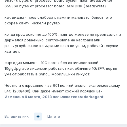
98304K bytes of processor board System flash (Read/Write)
65536K bytes of processor board RAM Disk (Read/Write)
как видим - проц слабоват, памяти маловато. боюсь, это
скорее свитч, нежели роутер.
когда проц вскочил до 100%, пинг до железе не прерывался и
держался ровненько. control-plane не настраивали.
p.s. в углубленное ковыряние пока не ушли, рабочей текучки
хватает.
еще один момент - 10G порты без активированной
10gigUpgrade лицензии работают как обычные 1G/SFP, порты
умеют работать в SyncE. мобильщики ликуют.
Честно и откровенно - asr901 полный аналог экстримовскому
E4G (200/400). Они даже имеют схожий порядок цен.
Изменено
6 марта, 2013
пользователем darkagent
Вставить ник
Цитата