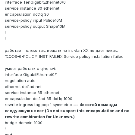
interface TenGigabitEthernet0/0
service instance 30 ethernet
encapsulation dot1q 30
service-policy input Police10M
service-policy output Shape10M
!
!
работает только так. вешать на int vlan XX не дает никак:
%QOS-6-POLICY_INST_FAILED: Service policy installation failed
умеет работать с qinq svi:
interface GigabitEthernet0/1
negotiation auto
ethernet dot1ad nni
service instance 35 ethernet
encapsulation dot1ad 35 dot1q 1000
rewrite ingress tag pop 1 symmetric
--- без этой команды
следующую не ест (Do not support this encapsulation and no
rewrite combination for Unknown.)
bridge-domain 1000
!
end