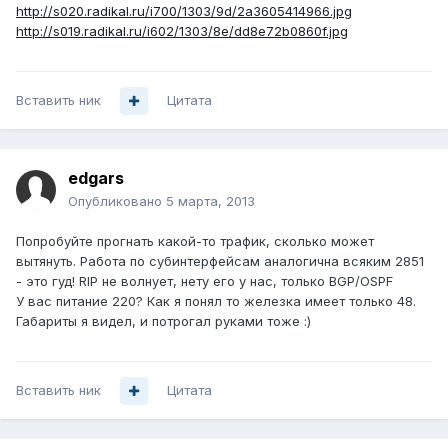
http://s020.radikal.ru/i700/1303/9d/2a3605414966.jpg
http://s019.radikal.ru/i602/1303/8e/dd8e72b0860f.jpg
Вставить ник
Цитата
edgars
Опубликовано
5 марта, 2013
Попробуйте прогнать какой-то трафик, сколько может
вытянуть. Работа по субинтерфейсам аналогична всяким 2851
- это гуд! RIP не волнует, нету его у нас, только BGP/OSPF
У вас питание 220? Как я понял то железка имеет только 48.
Габариты я видел, и потрогал руками тоже :)
Вставить ник
Цитата