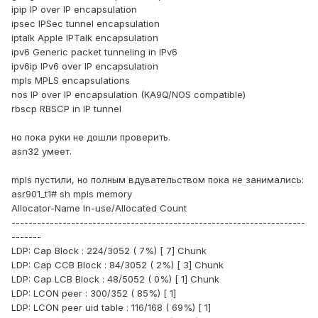
ipip IP over IP encapsulation
ipsec IPSec tunnel encapsulation
iptalk Apple IPTalk encapsulation
ipv6 Generic packet tunneling in IPv6
ipv6ip IPv6 over IP encapsulation
mpls MPLS encapsulations
nos IP over IP encapsulation (KA9Q/NOS compatible)
rbscp RBSCP in IP tunnel
но пока руки не дошли проверить.
asn32 умеет.
mpls пустили, но полным вдувательством пока не занимались:
asr901_t1# sh mpls memory
Allocator-Name In-use/Allocated Count
---------------------------------------------------------------------
-------
LDP: Cap Block : 224/3052 ( 7%) [ 7] Chunk
LDP: Cap CCB Block : 84/3052 ( 2%) [ 3] Chunk
LDP: Cap LCB Block : 48/5052 ( 0%) [ 1] Chunk
LDP: LCON peer : 300/352 ( 85%) [ 1]
LDP: LCON peer uid table : 116/168 ( 69%) [ 1]