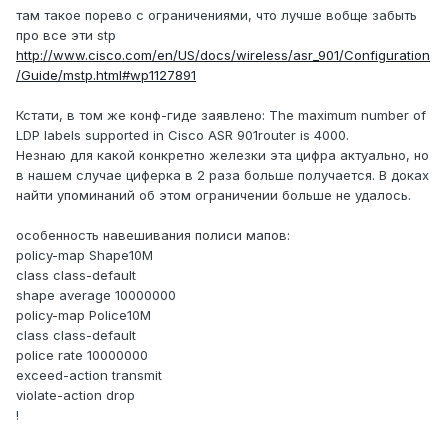
там такое порево с ограничениями, что лучше вобще забыть
про все эти stp
http://www.cisco.com/en/US/docs/wireless/asr_901/Configuration
/Guide/mstp.html#wp1127891
Кстати, в том же конф-гиде заявлено: The maximum number of
LDP labels supported in Cisco ASR 901router is 4000.
Незнаю для какой конкретно железки эта цифра актуально, но
в нашем случае циферка в 2 раза больше получается. В доках
найти упоминаний об этом ограничении больше не удалось.
особенность навешивания полиси мапов:
policy-map Shape10M
class class-default
shape average 10000000
policy-map Police10M
class class-default
police rate 10000000
exceed-action transmit
violate-action drop
!