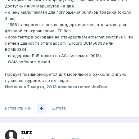
доступных IPv4 маршрутов на два.
- очень мало памяти для поглощения burst-ов трафика (около
3 ms)
- 1588 transparent clock не поддерживается, что важно для
фазовой синхронизации LTE баз
- архитектура основана на стандартном ethernet switch-e 5-ти
летней давности от Broadcom (Enduro BCM56333 или
BCM56334)
- поддержка PoE только на AC системах (901S)
- OAM software-based
Продукт позиционируется для мобильного бэкхола. Сильно
лучше конкурентов не выглядет.
Изменено
7 марта, 2013
пользователем JoeDoe
Вставить ник
Цитата
zurz