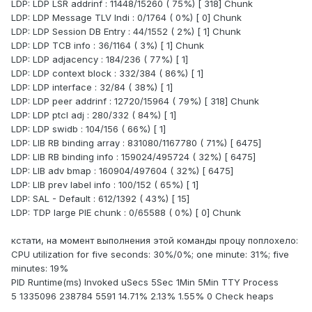
LDP: LDP LSR addrinf : 11448/15260 ( 75%) [ 318] Chunk
LDP: LDP Message TLV Indi : 0/1764 ( 0%) [ 0] Chunk
LDP: LDP Session DB Entry : 44/1552 ( 2%) [ 1] Chunk
LDP: LDP TCB info : 36/1164 ( 3%) [ 1] Chunk
LDP: LDP adjacency : 184/236 ( 77%) [ 1]
LDP: LDP context block : 332/384 ( 86%) [ 1]
LDP: LDP interface : 32/84 ( 38%) [ 1]
LDP: LDP peer addrinf : 12720/15964 ( 79%) [ 318] Chunk
LDP: LDP ptcl adj : 280/332 ( 84%) [ 1]
LDP: LDP swidb : 104/156 ( 66%) [ 1]
LDP: LIB RB binding array : 831080/1167780 ( 71%) [ 6475]
LDP: LIB RB binding info : 159024/495724 ( 32%) [ 6475]
LDP: LIB adv bmap : 160904/497604 ( 32%) [ 6475]
LDP: LIB prev label info : 100/152 ( 65%) [ 1]
LDP: SAL - Default : 612/1392 ( 43%) [ 15]
LDP: TDP large PIE chunk : 0/65588 ( 0%) [ 0] Chunk
кстати, на момент выполнения этой команды процу поплохело:
CPU utilization for five seconds: 30%/0%; one minute: 31%; five
minutes: 19%
PID Runtime(ms) Invoked uSecs 5Sec 1Min 5Min TTY Process
5 1335096 238784 5591 14.71% 2.13% 1.55% 0 Check heaps