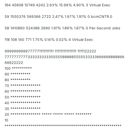
164 45608 10749 4242 2.63% 15.99% 4.90% 3 Virtual Exec
59 1550376 569366 2722 2.47% 1.97% 1.91% 0 bcmCNTR.0
58 1410860 524386 2690 1.91% 1.86% 1.87% 0 Per-Second Jobs
118 108 140 771 1.75% 0.14% 0.02% 4 Virtual Exec
9999999999777771111111111 111111111111111 1111122222
7777777777333333333355555888885555533333666668888866
66622222
100 **********
90 **********
80 **********
70 ***************
60 ***************
50 ***************
40 ***************
30 ***************
20 *************** ***** ***** ***** ********
10
**********************************************************