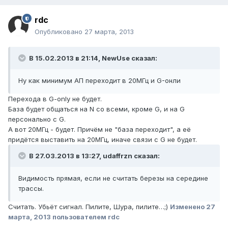
rdc
Опубликовано
27 марта, 2013
В 15.02.2013 в 21:14, NewUse сказал:
Ну как минимум АП переходит в 20МГц и G-онли
Перехода в G-only не будет.
База будет общаться на N со всеми, кроме G, и на G
персонально с G.
А вот 20МГц - будет. Причём не "база переходит", а её
придётся выставить на 20МГц, иначе связи с G не будет.
В 27.03.2013 в 13:27, udaffrzn сказал:
Видимость прямая, если не считать березы на середине
трассы.
Считать. Убьёт сигнал. Пилите, Шура, пилите…;)
Изменено
27
марта, 2013
пользователем rdc