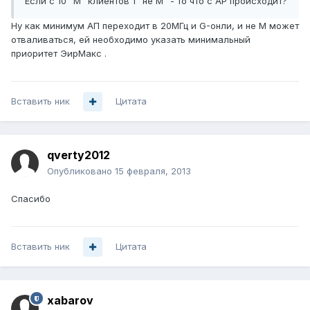
Если с 10 "М" клиентов 1 "не М" - то что с AP происходит?
Ну как минимум АП переходит в 20МГц и G-онли, и не М может
отваливаться, ей необходимо указать минимальный
приоритет ЭирМакс .
Вставить ник
Цитата
qverty2012
Опубликовано
15 февраля, 2013
Спасибо
Вставить ник
Цитата
xabarov