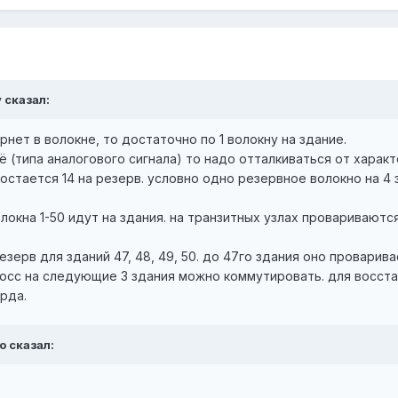
 сказал:
рнет в волокне, то достаточно по 1 волокну на здание.
оё (типа аналогового сигнала) то надо отталкиваться от харак
остается 14 на резерв. условно одно резервное волокно на 4 
локна 1-50 идут на здания. на транзитных узлах провариваютс
зерв для зданий 47, 48, 49, 50. до 47го здания оно проварива
осс на следующие 3 здания можно коммутировать. для восста
рда.
o сказал: