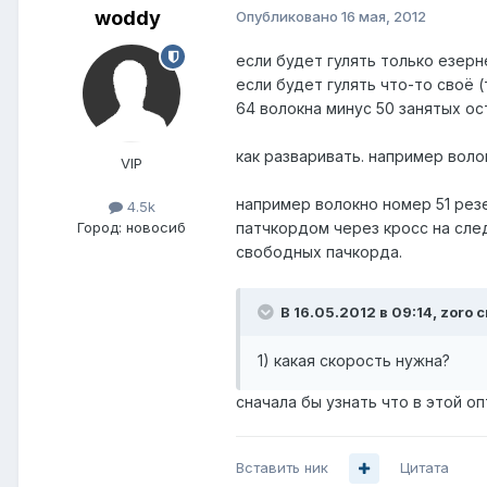
woddy
Опубликовано
16 мая, 2012
если будет гулять только езерне
если будет гулять что-то своё 
64 волокна минус 50 занятых ос
как разваривать. например воло
VIP
например волокно номер 51 резе
4.5k
Город:
новосиб
патчкордом через кросс на сле
свободных пачкорда.
В 16.05.2012 в 09:14, zoro с
1) какая скорость нужна?
сначала бы узнать что в этой оп
Вставить ник
Цитата