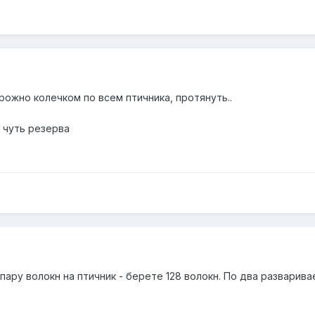
рожно колечком по всем птичника, протянуть..
+ чуть резерва
пару волокн на птичник - берете 128 волокн. По два разварива