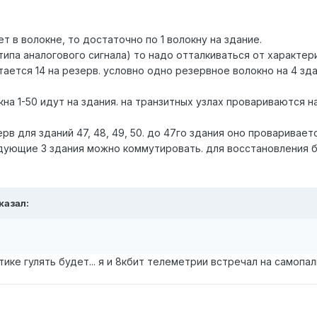
т в волокне, то достаточно по 1 волокну на здание.
(типа аналогового сигнала) то надо отталкиваться от характе
тается 14 на резерв. условно одно резервное волокно на 4 зда
кна 1-50 идут на здания. на транзитных узлах провариваются н
рв для зданий 47, 48, 49, 50. до 47го здания оно проваривает
дующие 3 здания можно коммутировать. для восстановления би
казал:
тике гулять будет... я и 8кбит телеметрии встречал на самопа