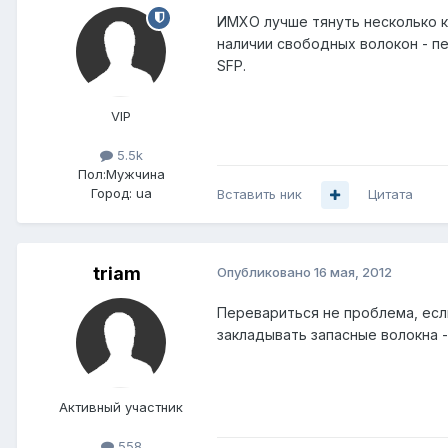
ИМХО лучше тянуть несколько ка
наличии свободных волокон - п
SFP.
VIP
5.5k
Пол:
Мужчина
Город:
ua
Вставить ник
Цитата
triam
Опубликовано
16 мая, 2012
Перевариться не проблема, если
закладывать запасные волокна -
Активный участник
558