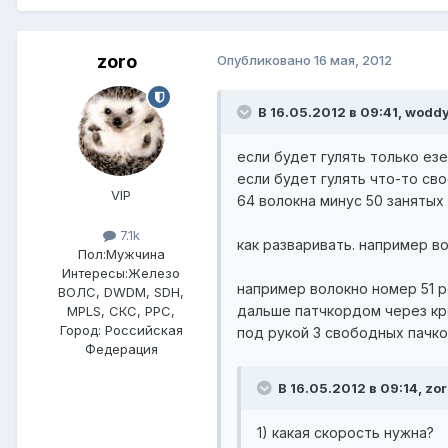
zoro
Опубликовано
16 мая, 2012
В 16.05.2012 в 09:41, woddy
если будет гулять только езе
если будет гулять что-то св
VIP
64 волокна минус 50 занятых 
7.1k
как разваривать. например во
Пол:
Мужчина
Интересы:
Железо
например волокно номер 51 ре
ВОЛС, DWDM, SDH,
дальше патчкордом через кр
MPLS, СКС, РРС,
Город:
Российская
под рукой 3 свободных пачко
Федерация
В 16.05.2012 в 09:14, zor
1) какая скорость нужна?