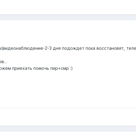
ы(видеонаблюдение-2-3 дня подождет пока восстановят, теле
...
 можем приехать помочь пир+смр :)