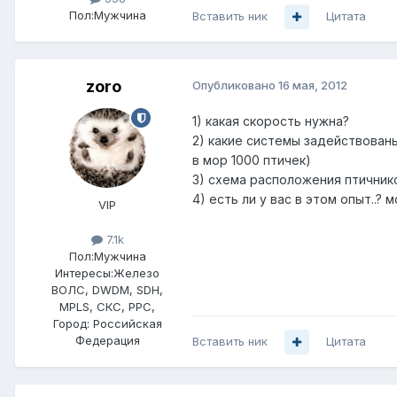
Пол:
Мужчина
Вставить ник
Цитата
zoro
Опубликовано
16 мая, 2012
1) какая скорость нужна?
2) какие системы задействован
в мор 1000 птичек)
3) схема расположения птичников
4) есть ли у вас в этом опыт..?
VIP
7.1k
Пол:
Мужчина
Интересы:
Железо
ВОЛС, DWDM, SDH,
MPLS, СКС, РРС,
Город:
Российская
Федерация
Вставить ник
Цитата