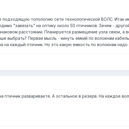
ее подходящую топологию сети технологической ВОЛС. Итак и
имо "завязать" на оптику около 50 птичников. Зачем - другой
наковом расстоянии. Планируется размещение узла связи, а в
ше выбрать? Первая мысль - кинуть емкий по волокнам кабель 
на на каждый птичник. Но это какую емкость по волокнам надо 
на птичник развариваете. А остальное в резерв. На каждое во