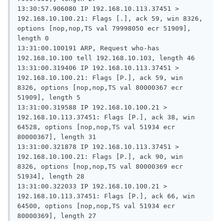
13:30:57.906080 IP 192.168.10.113.37451 > 
192.168.10.100.21: Flags [.], ack 59, win 8326, 
options [nop,nop,TS val 79998050 ecr 51909], 
length 0

13:31:00.100191 ARP, Request who-has 
192.168.10.100 tell 192.168.10.103, length 46

13:31:00.319406 IP 192.168.10.113.37451 > 
192.168.10.100.21: Flags [P.], ack 59, win 
8326, options [nop,nop,TS val 80000367 ecr 
51909], length 5

13:31:00.319588 IP 192.168.10.100.21 > 
192.168.10.113.37451: Flags [P.], ack 38, win 
64528, options [nop,nop,TS val 51934 ecr 
80000367], length 31

13:31:00.321878 IP 192.168.10.113.37451 > 
192.168.10.100.21: Flags [P.], ack 90, win 
8326, options [nop,nop,TS val 80000369 ecr 
51934], length 28

13:31:00.322033 IP 192.168.10.100.21 > 
192.168.10.113.37451: Flags [P.], ack 66, win 
64500, options [nop,nop,TS val 51934 ecr 
80000369], length 27
