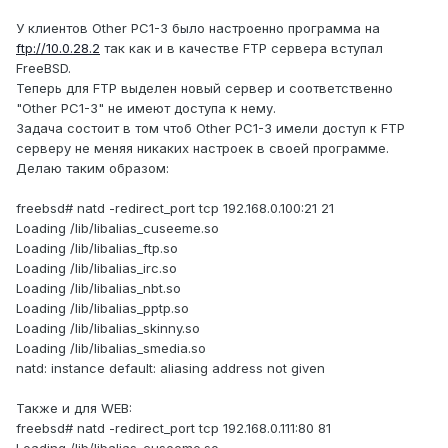
У клиентов Other PC1-3 было настроенно программа на
ftp://10.0.28.2
так как и в качестве FTP сервера вступал
FreeBSD.
Теперь для FTP выделен новый сервер и соответственно
"Other PC1-3" не имеют доступа к нему.
Задача состоит в том чтоб Other PC1-3 имели доступ к FTP
серверу не меняя никаких настроек в своей программе.
Делаю таким образом:
freebsd# natd -redirect_port tcp 192.168.0.100:21 21
Loading /lib/libalias_cuseeme.so
Loading /lib/libalias_ftp.so
Loading /lib/libalias_irc.so
Loading /lib/libalias_nbt.so
Loading /lib/libalias_pptp.so
Loading /lib/libalias_skinny.so
Loading /lib/libalias_smedia.so
natd: instance default: aliasing address not given
Также и для WEB:
freebsd# natd -redirect_port tcp 192.168.0.111:80 81
Loading /lib/libalias_cuseeme.so