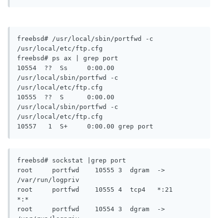
freebsd# /usr/local/sbin/portfwd -c 
/usr/local/etc/ftp.cfg

freebsd# ps ax | grep port

10554  ??  Ss     0:00.00 
/usr/local/sbin/portfwd -c 
/usr/local/etc/ftp.cfg

10555  ??  S      0:00.00 
/usr/local/sbin/portfwd -c 
/usr/local/etc/ftp.cfg

10557   1  S+     0:00.00 grep port
freebsd# sockstat |grep port

root     portfwd    10555 3  dgram  -> 
/var/run/logpriv

root     portfwd    10555 4  tcp4   *:21                  
*:*

root     portfwd    10554 3  dgram  -> 