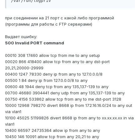
/var/run/logpriv
при соединении на 21 порт с какой либо программой
(программы для работы с FTP серверами)
Выдает ошибку:
500 Invalid PORT command
00010 308 17460 allow tcp from me to any setup
00020 866 418400 allow tcp from any to any dst-port
20,21,20000-29999
00400 1247 78330 deny ip from any to 127.0.0.0/8
00500 1 84 deny ip from 127.0.0.0/8 to any
00600 48 1944 deny tcp from any 135,137-139 to any
00700 46680 3904441 deny udp from any 135,137-139 to any
00750 4156 533862 allow tcp from any to me dst-port 3128
10000 12968 798270 divert 8668 ip from 172.16.16.0/24 to any out
via vlan1
10100 45025 51199826 divert 8668 ip from any to xx.xx.xx.xx in via
vlan1
10400 66597 24735364 allow ip from any to any
10450 146 10091 allow tcp from any 20,21 to any