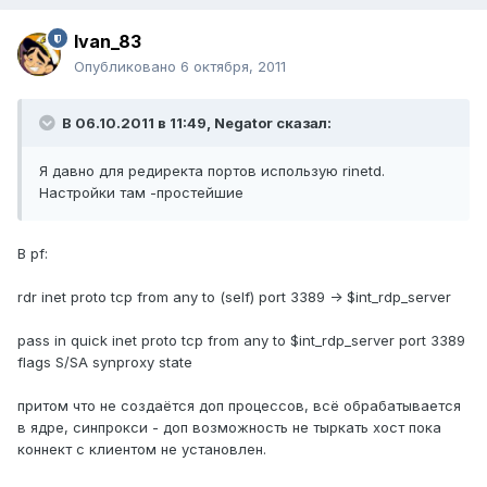
Ivan_83
Опубликовано
6 октября, 2011
В 06.10.2011 в 11:49, Negator сказал:
Я давно для редиректа портов использую rinetd.
Настройки там -простейшие
В pf:
rdr inet proto tcp from any to (self) port 3389 -> $int_rdp_server
pass in quick inet proto tcp from any to $int_rdp_server port 3389
flags S/SA synproxy state
притом что не создаётся доп процессов, всё обрабатывается
в ядре, синпрокси - доп возможность не тыркать хост пока
коннект с клиентом не установлен.