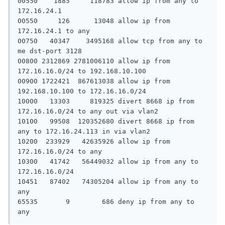
00550    1885     118783 allow ip from any to 
172.16.24.1

00550     126      13048 allow ip from 
172.16.24.1 to any

00750   40347    3495168 allow tcp from any to 
me dst-port 3128

00800 2312869 2781006110 allow ip from 
172.16.16.0/24 to 192.168.10.100

00900 1722421  867613038 allow ip from 
192.168.10.100 to 172.16.16.0/24

10000   13303     819325 divert 8668 ip from 
172.16.16.0/24 to any out via vlan2

10100   99508  120352680 divert 8668 ip from 
any to 172.16.24.113 in via vlan2

10200  233929   42635926 allow ip from 
172.16.16.0/24 to any

10300   41742   56449032 allow ip from any to 
172.16.16.0/24

10451   87402   74305204 allow ip from any to 
any

65535       9        686 deny ip from any to 