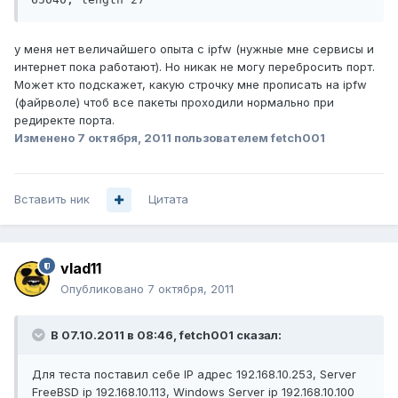
у меня нет величайшего опыта с ipfw (нужные мне сервисы и
интернет пока работают). Но никак не могу перебросить порт.
Может кто подскажет, какую строчку мне прописать на ipfw
(файрволе) чтоб все пакеты проходили нормально при
редиректе порта.
Изменено
7 октября, 2011
пользователем fetch001
Вставить ник
Цитата
vlad11
Опубликовано
7 октября, 2011
В 07.10.2011 в 08:46, fetch001 сказал:
Для теста поставил себе IP адрес 192.168.10.253, Server
FreeBSD ip 192.168.10.113, Windows Server ip 192.168.10.100