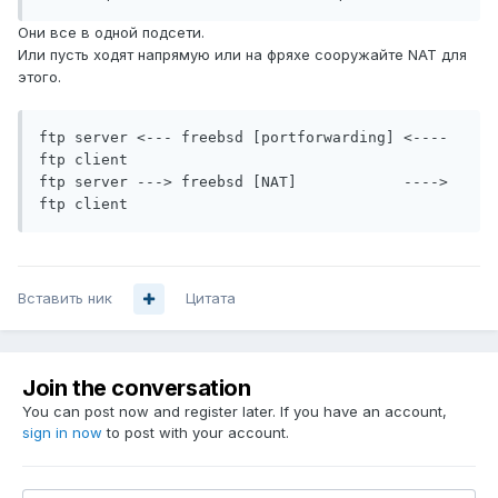
Они все в одной подсети.
Или пусть ходят напрямую или на фряхе сооружайте NAT для
этого.
ftp server <--- freebsd [portforwarding] <----  
ftp client

ftp server ---> freebsd [NAT]            ---->  
ftp client
Вставить ник
Цитата
Join the conversation
You can post now and register later. If you have an account,
sign in now
to post with your account.