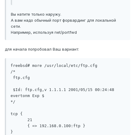
Вы натите только наружу.
А вам надо обычный порт форвардинг для локальной
сети.
Например, используя net/portfwd
для начала попробовал Ваш вариант:
freebsd# more /usr/local/etc/ftp.cfg

/*

 ftp.cfg

 $Id: ftp.cfg,v 1.1.1.1 2001/05/15 00:24:48 
evertonm Exp $

*/

tcp {

       21

       { => 192.168.0.100:ftp }

}