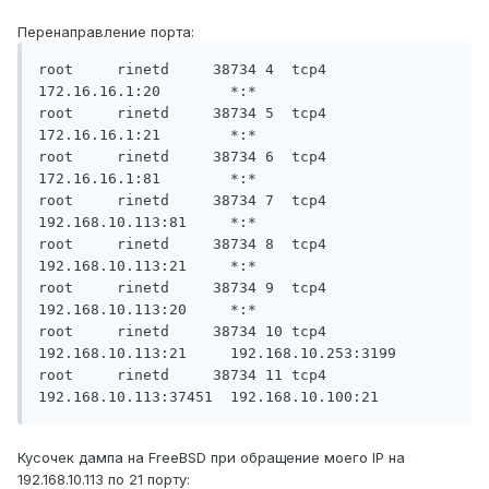
Перенаправление порта:
root     rinetd     38734 4  tcp4   
172.16.16.1:20        *:*

root     rinetd     38734 5  tcp4   
172.16.16.1:21        *:*

root     rinetd     38734 6  tcp4   
172.16.16.1:81        *:*

root     rinetd     38734 7  tcp4   
192.168.10.113:81     *:*

root     rinetd     38734 8  tcp4   
192.168.10.113:21     *:*

root     rinetd     38734 9  tcp4   
192.168.10.113:20     *:*

root     rinetd     38734 10 tcp4   
192.168.10.113:21     192.168.10.253:3199

root     rinetd     38734 11 tcp4   
Кусочек дампа на FreeBSD при обращение моего IP на
192.168.10.113 по 21 порту: