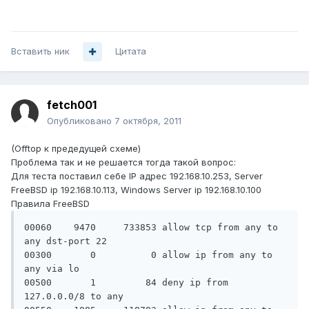
Вставить ник
Цитата
fetch001
Опубликовано
7 октября, 2011
(Offtop к предедущей схеме)
Проблема так и не решается тогда такой вопрос:
Для теста поставил себе IP адрес 192.168.10.253, Server
FreeBSD ip 192.168.10.113, Windows Server ip 192.168.10.100
Правила FreeBSD
00060    9470     733853 allow tcp from any to 
any dst-port 22

00300       0          0 allow ip from any to 
any via lo

00500       1         84 deny ip from 
127.0.0.0/8 to any
