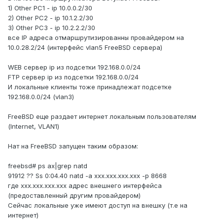
1) Other PC1 - ip 10.0.0.2/30
2) Other PC2 - ip 10.1.2.2/30
3) Other PC3 - ip 10.2.2.2/30
все IP адреса отмаршрутизированны провайдером на
10.0.28.2/24 (интерфейс vlan5 FreeBSD сервера)
WEB сервер ip из подсетки 192.168.0.0/24
FTP сервер ip из подсетки 192.168.0.0/24
И локальные клиенты тоже принадлежат подсетке
192.168.0.0/24 (vlan3)
FreeBSD еще раздает интернет локальным пользователям
(Internet, VLAN1)
Нат на FreeBSD запущен таким образом:
freebsd# ps ax|grep natd
91912 ?? Ss 0:04.40 natd -a xxx.xxx.xxx.xxx -p 8668
где xxx.xxx.xxx.xxx адрес внешнего интерфейса
(предоставленный другим провайдером)
Сейчас локальные уже имеют доступ на внешку (т.е на
интернет)