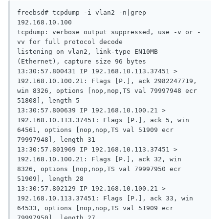
freebsd# tcpdump -i vlan2 -n|grep 
192.168.10.100

tcpdump: verbose output suppressed, use -v or -
vv for full protocol decode

listening on vlan2, link-type EN10MB 
(Ethernet), capture size 96 bytes

13:30:57.800431 IP 192.168.10.113.37451 > 
192.168.10.100.21: Flags [P.], ack 2982247719, 
win 8326, options [nop,nop,TS val 79997948 ecr 
51808], length 5

13:30:57.800639 IP 192.168.10.100.21 > 
192.168.10.113.37451: Flags [P.], ack 5, win 
64561, options [nop,nop,TS val 51909 ecr 
79997948], length 31

13:30:57.801969 IP 192.168.10.113.37451 > 
192.168.10.100.21: Flags [P.], ack 32, win 
8326, options [nop,nop,TS val 79997950 ecr 
51909], length 28

13:30:57.802129 IP 192.168.10.100.21 > 
192.168.10.113.37451: Flags [P.], ack 33, win 
64533, options [nop,nop,TS val 51909 ecr 
79997950], length 27
