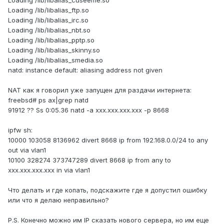
Loading /lib/libalias_ftp.so
Loading /lib/libalias_irc.so
Loading /lib/libalias_nbt.so
Loading /lib/libalias_pptp.so
Loading /lib/libalias_skinny.so
Loading /lib/libalias_smedia.so
natd: instance default: aliasing address not given
NAT как я говорил уже запущен для раздачи интернета:
freebsd# ps ax|grep natd
91912 ?? Ss 0:05.36 natd -a xxx.xxx.xxx.xxx -p 8668
ipfw sh:
10000 103058 8136962 divert 8668 ip from 192.168.0.0/24 to any
out via vlan1
10100 328274 373747289 divert 8668 ip from any to
xxx.xxx.xxx.xxx in via vlan1
Что делать и где копать, подскажите где я допустил ошибку
или что я делаю неправильно?
P.S. Конечно можно им IP сказать нового сервера, но им еще