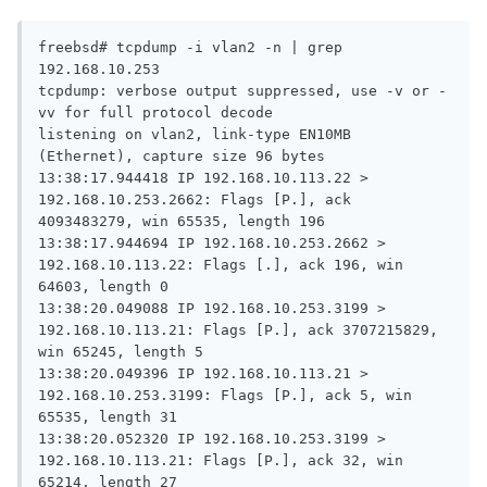
freebsd# tcpdump -i vlan2 -n | grep 
192.168.10.253

tcpdump: verbose output suppressed, use -v or -
vv for full protocol decode

listening on vlan2, link-type EN10MB 
(Ethernet), capture size 96 bytes

13:38:17.944418 IP 192.168.10.113.22 > 
192.168.10.253.2662: Flags [P.], ack 
4093483279, win 65535, length 196

13:38:17.944694 IP 192.168.10.253.2662 > 
192.168.10.113.22: Flags [.], ack 196, win 
64603, length 0

13:38:20.049088 IP 192.168.10.253.3199 > 
192.168.10.113.21: Flags [P.], ack 3707215829, 
win 65245, length 5

13:38:20.049396 IP 192.168.10.113.21 > 
192.168.10.253.3199: Flags [P.], ack 5, win 
65535, length 31

13:38:20.052320 IP 192.168.10.253.3199 > 
192.168.10.113.21: Flags [P.], ack 32, win 
65214, length 27
