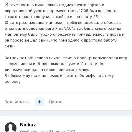
2) отчетность в виде коннекта/дисконекта портов в
определенный участок времени (т.е в 17:05 был коннект с
такого то хоста получил такой то ип на порту 25
3) сеть реализована vlan'ами , чтобы не вызывало сбоев (в
этом балы основная бага FreeNAC'а так было много разных
vlan'ов ему было турдно определить принадлежность порта и
он просто вешал свич , что приводило к простоям работы
сети)
Вот так вот объяснило начальство! А вообще пользовался mrtg
+ самописная веб-панелька для учета IP ( но тут ip
динамические),а на циске привязка к маку.
В общем жду если не помощи, то хотя бы инфы по этому
вопросу
Вставить ник
Цитата
Nickuz
Опубликовано
28 июля, 2011