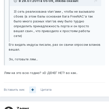
В 28.07.2011 в 05:06, imkiba сказал:
3) сеть реализована vlan'ами , чтобы не вызывало
сбоев (в этом балы основная бага FreeNAC'а так
было много разных vlan'ов ему было турдно
определить принадлежность порта и он просто
вешал свич , что приводило к простоям работы
сети)
Его видать индусы писали, раз он свичи опросом вланов
вешал.
Эх, готовьте лям...
Лям на это всю годню? xD ДЕНЕГ НЕТ! во как..
Вставить ник
Цитата
Zaqwr