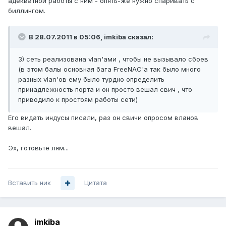
адекватной работы с ним - опять-же нужно спаривать с
биллингом.
В 28.07.2011 в 05:06, imkiba сказал:
3) сеть реализована vlan'ами , чтобы не вызывало сбоев
(в этом балы основная бага FreeNAC'а так было много
разных vlan'ов ему было турдно определить
принадлежность порта и он просто вешал свич , что
приводило к простоям работы сети)
Его видать индусы писали, раз он свичи опросом вланов
вешал.
Эх, готовьте лям...
Вставить ник
Цитата
imkiba