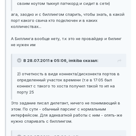
своим ноутом тыкнул патчкорд и сидит в сети)
ага, заодно и с биллингом спарить, чтобы знать, в какой
порт какого свича кто подключен и в каких
колличествах...
А Биллинга вообще нету, т.к это не провайдер и билинг
не нужен им
В 28.07.2011 в 05:06, imkiba сказал:
2) отчетность в виде коннекта/дисконекта портов в
определенный участок времени (т.е в 17:05 был
коннект с такого то хоста получил такой то ип на
порту 25
Это задание писал дилетант, ничего не понимающий в
этом. По сути - обычный парсинг с нормальным
интерфейсом. Для адекватной работы с ним - опять-же
нужно спаривать с биллингом.