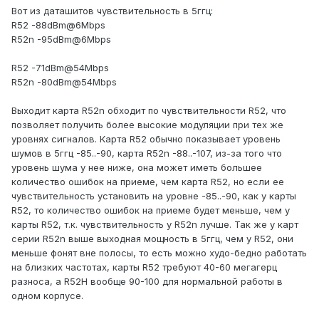
Вот из даташитов чувствительность в 5ггц:
R52 -88dBm@6Mbps
R52n -95dBm@6Mbps
R52 -71dBm@54Mbps
R52n -80dBm@54Mbps
Выходит карта R52n обходит по чувствительности R52, что
позволяет получить более высокие модуляции при тех же
уровнях сигналов. Карта R52 обычно показывает уровень
шумов в 5ггц -85..-90, карта R52n -88..-107, из-за того что
уровень шума у нее ниже, она может иметь большее
количество ошибок на приеме, чем карта R52, но если ее
чувствительность установить на уровне -85..-90, как у карты
R52, то количество ошибок на приеме будет меньше, чем у
карты R52, т.к. чувствительность у R52n лучше. Так же у карт
серии R52n выше выходная мощность в 5ггц, чем у R52, они
меньше фонят вне полосы, то есть можно худо-бедно работать
на близких частотах, карты R52 требуют 40-60 мегагерц
разноса, а R52H вообще 90-100 для нормальной работы в
одном корпусе.