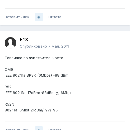
Вставить ник
Цитата
E^X
Опубликовано
7 мая, 2011
Тапличка по чувствительности
CM9
IEEE 802.11a BPSK (6Mbps) -88 dBm
R52
IEEE 802.11a: 17dBm/-88dBm @ 6Mbp
R52N
802.11a: 6Mbit 21dBm/-97/-95