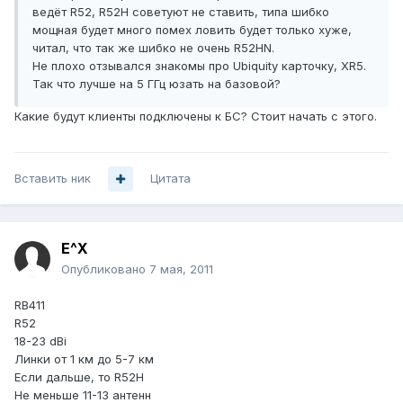
ведёт R52, R52H советуют не ставить, типа шибко
мощная будет много помех ловить будет только хуже,
читал, что так же шибко не очень R52HN.
Не плохо отзывался знакомы про Ubiquity карточку, XR5.
Так что лучше на 5 ГГц юзать на базовой?
Какие будут клиенты подключены к БС? Стоит начать с этого.
Вставить ник
Цитата
E^X
Опубликовано
7 мая, 2011
RB411
R52
18-23 dBi
Линки от 1 км до 5-7 км
Если дальше, то R52H
Не меньше 11-13 антенн