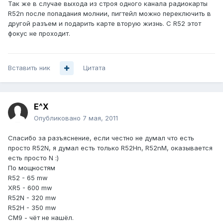
Так же в случае выхода из строя одного канала радиокарты
R52n после попадания молнии, пигтейл можно переключить в
другой разъем и подарить карте вторую жизнь. С R52 этот
фокус не проходит.
Вставить ник
Цитата
E^X
Опубликовано
7 мая, 2011
Спасибо за разъяснение, если честно не думал что есть
просто R52N, я думал есть только R52Hn, R52nM, оказывается
есть просто N :)
По мощностям
R52 - 65 mw
XR5 - 600 mw
R52N - 320 mw
R52H - 350 mw
CM9 - чёт не нашёл.