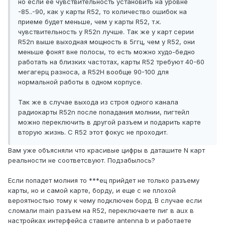
но если ее чувствительность установить на уровне
-85..-90, как у карты R52, то количество ошибок на
приеме будет меньше, чем у карты R52, т.к.
чувствительность у R52n лучше. Так же у карт серии
R52n выше выходная мощность в 5ггц, чем у R52, они
меньше фонят вне полосы, то есть можно худо-бедно
работать на близких частотах, карты R52 требуют 40-60
мегагерц разноса, а R52H вообще 90-100 для
нормальной работы в одном корпусе.
Так же в случае выхода из строя одного канала
радиокарты R52n после попадания молнии, пигтейл
можно переключить в другой разъем и подарить карте
вторую жизнь. С R52 этот фокус не проходит.
Вам уже объясняли что красивые цифры в даташите N карт
реальности не соответсвуют. Подзабылось?
Если попадет молния то ***ец прийдет не только разъему
карты, но и самой карте, борду, и еще с не плохой
вероятностью тому к чему подключен борд. В случае если
сломали main разъем на R52, переключаете пиг в aux в
настройках интерфейса ставите antenna b и работаете