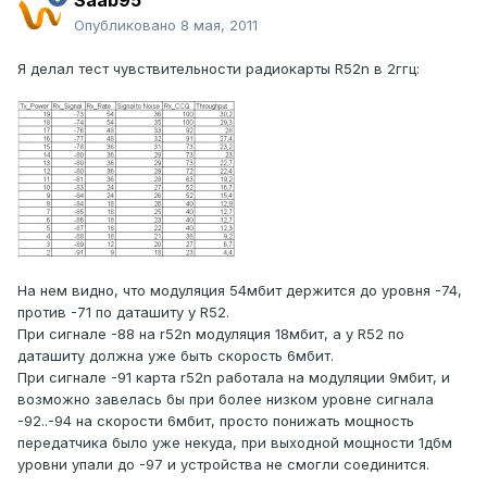
Saab95
Опубликовано
8 мая, 2011
Я делал тест чувствительности радиокарты R52n в 2ггц:
На нем видно, что модуляция 54мбит держится до уровня -74,
против -71 по даташиту у R52.
При сигнале -88 на r52n модуляция 18мбит, а у R52 по
даташиту должна уже быть скорость 6мбит.
При сигнале -91 карта r52n работала на модуляции 9мбит, и
возможно завелась бы при более низком уровне сигнала
-92..-94 на скорости 6мбит, просто понижать мощность
передатчика было уже некуда, при выходной мощности 1дбм
уровни упали до -97 и устройства не смогли соединится.