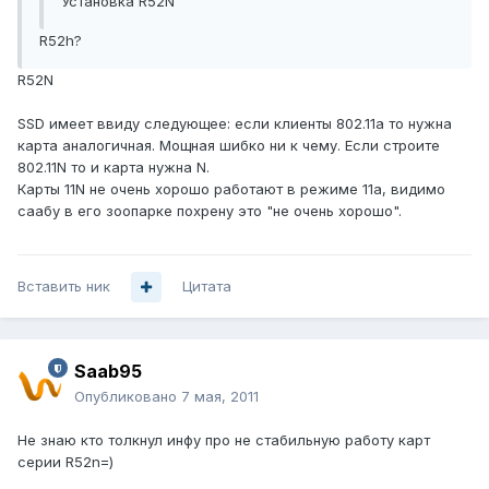
Установка R52N
R52h?
R52N
SSD имеет ввиду следующее: если клиенты 802.11а то нужна
карта аналогичная. Мощная шибко ни к чему. Если строите
802.11N то и карта нужна N.
Карты 11N не очень хорошо работают в режиме 11а, видимо
саабу в его зоопарке похрену это "не очень хорошо".
Вставить ник
Цитата
Saab95
Опубликовано
7 мая, 2011
Не знаю кто толкнул инфу про не стабильную работу карт
серии R52n=)