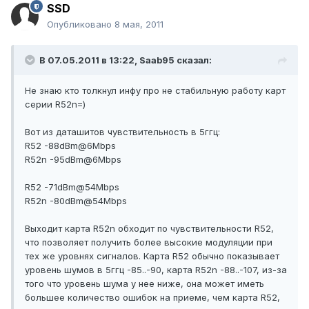
SSD
Опубликовано
8 мая, 2011
В 07.05.2011 в 13:22, Saab95 сказал:
Не знаю кто толкнул инфу про не стабильную работу карт
серии R52n=)
Вот из даташитов чувствительность в 5ггц:
R52 -88dBm@6Mbps
R52n -95dBm@6Mbps
R52 -71dBm@54Mbps
R52n -80dBm@54Mbps
Выходит карта R52n обходит по чувствительности R52,
что позволяет получить более высокие модуляции при
тех же уровнях сигналов. Карта R52 обычно показывает
уровень шумов в 5ггц -85..-90, карта R52n -88..-107, из-за
того что уровень шума у нее ниже, она может иметь
большее количество ошибок на приеме, чем карта R52,