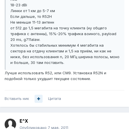
18-23 dBi
Линки от 1 км до 5-7 км
Если дальше, то R52H
Не меньше 11-13 антенн
от 512 до 1,5 мегабита на точку клиента (ну общего
трафика с антенны), 15%-20% трафика воиного, payload
20 ms, g711alaw.
Хотелось бы стабильных минимум 4 мегабита на
сектора на отдачу клиентам и 1,5 на приём, ни как не
ниже, без использования n, 20 МГц ширина полосы, моно
и больше, 30 там поставить.
Лучше использовать R52, или СМ9. Установка R52N и
подобной только ухудшит текущее состояние.
Вставить ник
Цитата
E^X
Опубликовано
7 мая, 2011