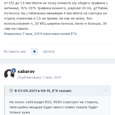
от 512 до 1,5 мегабита на точку клиента (ну общего трафика с
антенны), 15%-20% трафика воиного, payload 20 ms, g711alaw.
Хотелось бы стабильных минимум 4 мегабита на сектора на
отдачу клиентам и 1,5 на приём, ни как не ниже, без
использования n, 20 МГц ширина полосы, моно и больше, 30
там поставить.
Изменено
7 мая, 2011
пользователем E^X
Вставить ник
Цитата
xabarov
Опубликовано
7 мая, 2011
В 07.05.2011 в 09:15, E^X сказал:
Не плохо себя ведёт R52, R52H советуют не ставить,
типа шибко мощная будет много помех ловить будет
только хуже