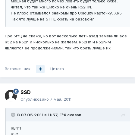
мощная будет много помех ловить будет только хуже,
читал, что так же шибко не очень R52HN.
Не плохо отзывался знакомы про Ubiquity карточку, XR5.
Так что лучше на 5 ГГц юзать на базовой?
Про 5ггц не скажу, но вот несколько лет назад заменили все
R52 на R52n и нисколько не жалеем. R52Hn и R52n-M
являются ее продолжениями, так что брать лучше их.
Вставить ник
Цитата
SSD
Опубликовано
7 мая, 2011
В 07.05.2011 в 11:57, E^X сказал:
RB411
R52