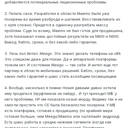
добавляются потенциальные лицензионные проблемы.
2. Пилить свое. Разработки в области Maemo были уже
похерены во время разброда и шатания. Восстанавливать их
с нуля сложно. Придется в одиночку разгребать массу
проблем. Судя по всему, Maemo не был готов для продакшена,
хотя показывал очень достойные результаты на N800 и N900.
Вывод: бабло, сроки, и без какой-либо гарантии.
3. Лечь пол Интел. Meego. Это значит делать телефоны на x86.
Это слишком даже для Нокии. Да и аппаратной платформы
толком нет. И состояние Meego — так себе. И интел еще тот
партнер в области мобильных решений. Бабло, сроки, без
каких-либо гарантий и шанс стать всеобщим посмешищем.
4. Вообще, насколько я помню Нокия давным-давно хотела
ему продаться (пруфлинков не найду)... И тут приходит M$: у
него проблемы, HP им показала козью морду. Видимо так и не
смогли простить что CE была безжалостно похерена. У M$
есть платформа, готовая к продакшену (по крайней мере
готовая больше, чем Meego/Maemo или «штатный» андроид).
Есть шанс работы в средне-нижнем сегменте (когда как
андроид все-таки находится в высоком). Платформа