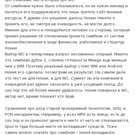
От симбиана нужно было отказываться, он не нужен никому и
пытаться его поддерживать это лишь тратить собственные
ресурсы. Я думаю это решение далось Нокии тяжело и
принять его, не смотря на очевидность, не могли долго.
Именно для этого и понадобился человек со стороны, который
принял решение об отключении проекта симбиан от систем
жизнеобеспечения в виде финансов, работников и структур
Нокии.
Выбор МС в генпартнеры вопрос несомненно спорный. Maemo
это симбиан дубль 2, степень готовности Meego еще меньше
чем у WM. Поэтому реальный выбор стоял WM или Android.
Нокия его сделала, посмотрим на результат. На самом деле
это тест не для Нокии, а для МС. Сумеет ли эта компания в
очередной раз удачно заскочить в уже уходящий поезд. До
сих пор это ей более менее удавалось. Нокия поверила в МС,
автор нет, время покажет кто прав.
Сравнение про уход старой проверенной технологии, xDSL и
PON некорректны. Например, у всех МРК есть dialup, есть до
сих пор и он приносит деньги и никто от него не отказывается,
просто туда больше никто не вкладывает средств. Тоже
самое можно сказать про симбиан - нокия вкладывать