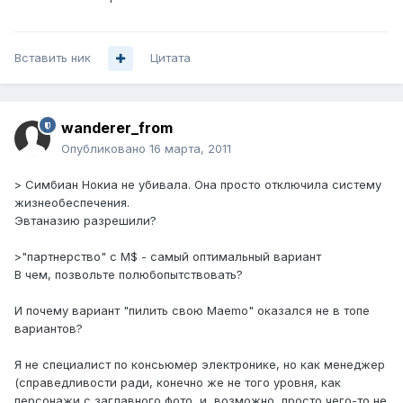
Вставить ник
Цитата
wanderer_from
Опубликовано
16 марта, 2011
> Симбиан Нокиа не убивала. Она просто отключила систему
жизнеобеспечения.
Эвтаназию разрешили?
>"партнерство" с M$ - самый оптимальный вариант
В чем, позвольте полюбопытствовать?
И почему вариант "пилить свою Maemo" оказался не в топе
вариантов?
Я не специалист по консьюмер электронике, но как менеджер
(справедливости ради, конечно же не того уровня, как
персонажи с заглавного фото, и, возможно, просто чего-то не