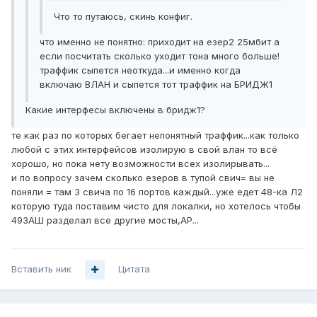
Что то путаюсь, скинь конфиг.
что именно не понятно: приходит на езер2 25мбит а
если посчитать сколько уходит тона много больше!
траффик сыпется неоткуда...и именно когда
включаю ВЛАН и сыпется тот траффик на БРИДЖ1
Какие интерфесы включены в бридж1?
те как раз по которых бегает непонятный траффик...как только
любой с этих интерфейсов изолирую в свой влан то всё
хорошо, но пока нету возможности всех изолирывать...
и по вопросу зачем сколько езеров в тупой свич= вы не
поняли = там 3 свича по 16 портов каждый...уже едет 48-ка Л2
которую туда поставим чисто для локалки, но хотелось чтобы
493АШ разделал все другие мосты,АР...
Вставить ник
Цитата