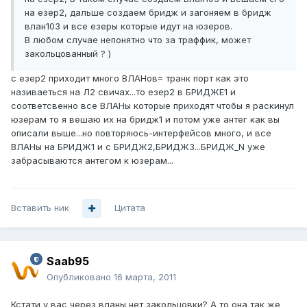
на езер2, дальше создаем бридж и загоняем в бридж
влан103 и все езеры которые идут на юзеров.
В любом случае непонятно что за траффик, может
закольцованный ? )
с езер2 приходит много ВЛАНов= транк порт как это
називаеться на Л2 свичах...то езер2 в БРИДЖЕ1 и
соответсвенно все ВЛАНы которые приходят чтобы я раскинул
юзерам то я вешаю их на бридж1 и потом уже антег как вы
описали выше...но повторяюсь-интерфейсов много, и все
ВЛАНы на БРИДЖ1 и с БРИДЖ2,БРИДЖ3...БРИДЖ_N уже
забрасываются антегом к юзерам...
Вставить ник
Цитата
Saab95
Опубликовано
16 марта, 2011
Кстати у вас через вланы нет закольцовки? А то она так же