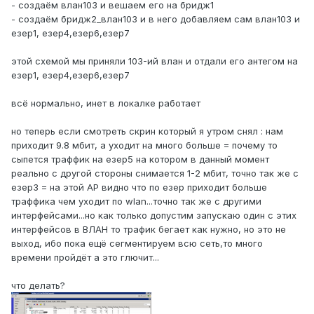
- создаём влан103 и вешаем его на бридж1
- создаём бридж2_влан103 и в него добавляем сам влан103 и
езер1, езер4,езер6,езер7
этой схемой мы приняли 103-ий влан и отдали его антегом на
езер1, езер4,езер6,езер7
всё нормально, инет в локалке работает
но теперь если смотреть скрин который я утром снял : нам
приходит 9.8 мбит, а уходит на много больше = почему то
сыпется траффик на езер5 на котором в данный момент
реально с другой стороны снимается 1-2 мбит, точно так же с
езер3 = на этой АР видно что по езер приходит больше
траффика чем уходит по wlan...точно так же с другими
интерфейсами...но как только допустим запускаю один с этих
интерфейсов в ВЛАН то трафик бегает как нужно, но это не
выход, ибо пока ещё сегментируем всю сеть,то много
времени пройдёт а это глючит...
что делать?