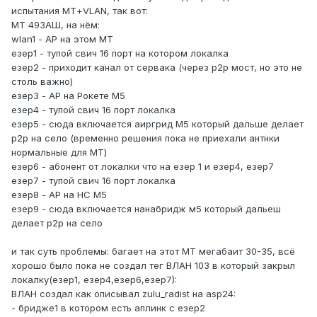
испытания МТ+VLAN, так вот:
МТ 493АШ, на нём:
wlan1 - АР на этом МТ
езер1 - тупой свич 16 порт на котором локалка
езер2 - приходит канал от сервака (через р2р мост, но это не
столь важно)
езер3 - АР на Рокете М5
езер4 - тупой свич 16 порт локалка
езер5 - сюда включается аиргрид М5 который дальше делает
р2р на село (временно решения пока не приехали антнки
нормальные для МТ)
езер6 - абонент от локалки что на езер 1 и езер4, езер7
езер7 - тупой свич 16 порт локалка
езер8 - АР на НС М5
езер9 - сюда включается нанабридж м5 который дальеш
делает р2р на село
и так суть проблемы: багает на этот МТ мегабаит 30-35, всё
хорошо было пока не создал тег ВЛАН 103 в который закрыл
локалку(езер1, езер4,езер6,езер7):
ВЛАН создал как описывал zulu_radist на asp24:
- бридже1 в котором есть аплинк с езер2