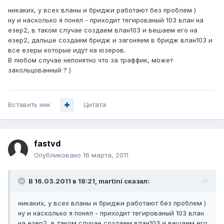
никаких, у всех вланы и бриджи работают без проблем )
ну и насколько я понял - приходит тегированый 103 влан на
езер2, в таком случае создаем влан103 и вешаем его на
езер2, дальше создаем бридж и загоняем в бридж влан103 и
все езеры которые идут на юзеров.
В любом случае непонятно что за траффик, может
закольцованный ? )
Вставить ник
Цитата
fastvd
Опубликовано
16 марта, 2011
В 16.03.2011 в 18:21, martini сказал:
никаких, у всех вланы и бриджи работают без проблем )
ну и насколько я понял - приходит тегированый 103 влан
на езер2, в таком случае создаем влан103 и вешаем его