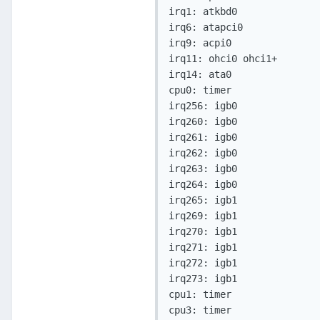
irq1: atkbd0               
irq6: atapci0              
irq9: acpi0                
irq11: ohci0 ohci1+        
irq14: ata0                
cpu0: timer                
irq256: igb0               
irq260: igb0               
irq261: igb0               
irq262: igb0               
irq263: igb0               
irq264: igb0               
irq265: igb1               
irq269: igb1               
irq270: igb1               
irq271: igb1               
irq272: igb1               
irq273: igb1               
cpu1: timer                
cpu3: timer                