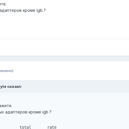
ите.
адаптеров кроме igb ?
менено)
Byte сказал:
кажите.
ых адаптеров кроме igb ?
        total       rate
