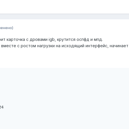
менено)
ит карточка с дровами igb, крутится оспфд и мпд.
вместе с ростом нагрузки на исходящий интерфейс, начинает жра
4
