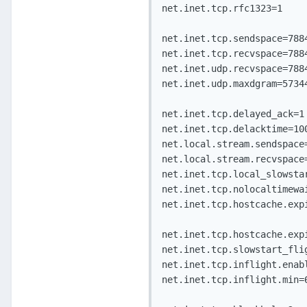
net.inet.tcp.rfc1323=1

net.inet.tcp.sendspace=7884
net.inet.tcp.recvspace=7884
net.inet.udp.recvspace=7884
net.inet.udp.maxdgram=57344
net.inet.tcp.delayed_ack=1

net.inet.tcp.delacktime=100
net.local.stream.sendspace=
net.local.stream.recvspace=
net.inet.tcp.local_slowstar
net.inet.tcp.nolocaltimewai
net.inet.tcp.hostcache.expi
net.inet.tcp.hostcache.expi
net.inet.tcp.slowstart_flig
net.inet.tcp.inflight.enabl
net.inet.tcp.inflight.min=6