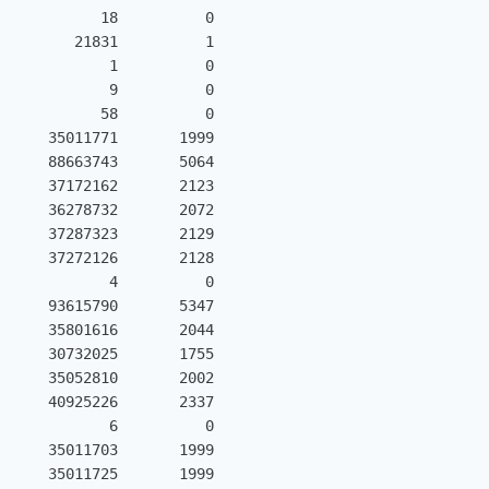
           18          0

        21831          1

            1          0

            9          0

           58          0

     35011771       1999

     88663743       5064

     37172162       2123

     36278732       2072

     37287323       2129

     37272126       2128

            4          0

     93615790       5347

     35801616       2044

     30732025       1755

     35052810       2002

     40925226       2337

            6          0

     35011703       1999

     35011725       1999
