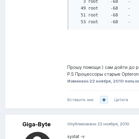
    3 root     -68    -   
   49 root     -68    -   
   51 root     -68    -   
   53 root     -68    -   
Прошу помощи ) сам дойти до р
P.S Процессоры старые Opteron 
Изменено
22 ноября, 2010
пользо
Вставить ник
Цитата
Giga-Byte
Опубликовано
22 ноября, 2010
systat -v