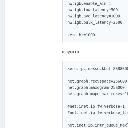
hw.igb.enable_aim=1

hw.igb.low_latency=500

hw.igb.ave_latency=1000

hw.igb.bulk_latency=2500

kern.hz=1000
в сусктл.
kern.ipc.maxsockbuf=8388608
net.graph.recvspace=256000

net.graph.maxdgram=256000

net.graph.mppe_max_rekey=10
#net.inet.ip.fw.verbose=1

#net.inet.ip.fw.verbose_lim
net.inet.ip.intr_queue_maxl