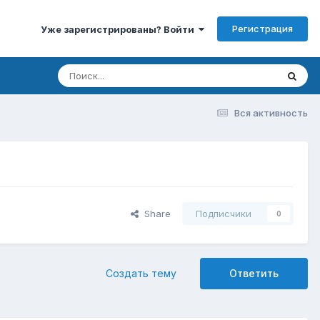
Регистрация
Уже зарегистрированы? Войти
Вся активность
Share
Подписчики
0
Создать тему
Ответить