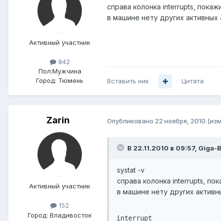
справа колонка interrupts, покаж
в машине нету других активных 
Активный участник
842
Пол:
Мужчина
Город:
Тюмень
Вставить ник
Цитата
Zarin
Опубликовано
22 ноября, 2010
(из
В 22.11.2010 в 09:57, Giga-
systat -v
справа колонка interrupts, по
Активный участник
в машине нету других активн
152
Город:
Владивосток
interrupt                  