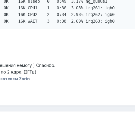
  0K    16K sleep   0   0:49  3.17% ng_queue1

  0K    16K CPU1    1   0:36  3.08% irq261: igb0

  0K    16K CPU2    2   0:34  2.98% irq262: igb0

  0K    16K WAIT    3   0:38  2.69% irq263: igb0
ешения немогу ) Спасибо.
по 2 ядра. (2ГГц)
вателем Zarin