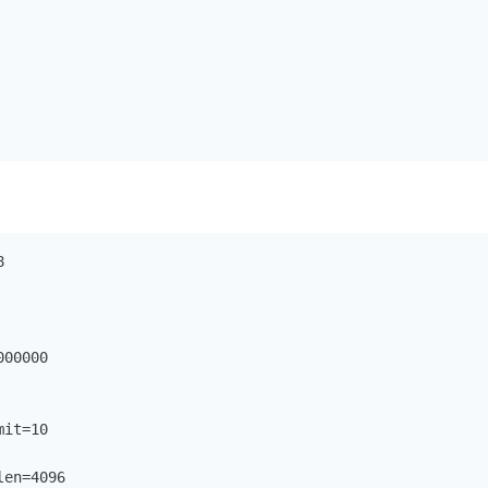


00000

it=10

en=4096
