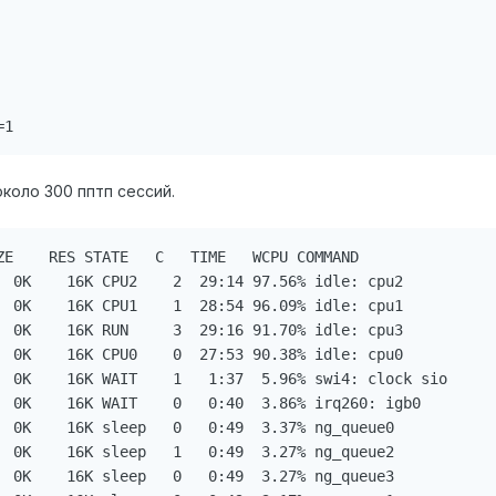
=1
около 300 пптп сессий.
ZE    RES STATE   C   TIME   WCPU COMMAND

  0K    16K CPU2    2  29:14 97.56% idle: cpu2

  0K    16K CPU1    1  28:54 96.09% idle: cpu1

  0K    16K RUN     3  29:16 91.70% idle: cpu3

  0K    16K CPU0    0  27:53 90.38% idle: cpu0

  0K    16K WAIT    1   1:37  5.96% swi4: clock sio

  0K    16K WAIT    0   0:40  3.86% irq260: igb0

  0K    16K sleep   0   0:49  3.37% ng_queue0

  0K    16K sleep   1   0:49  3.27% ng_queue2

  0K    16K sleep   0   0:49  3.27% ng_queue3
