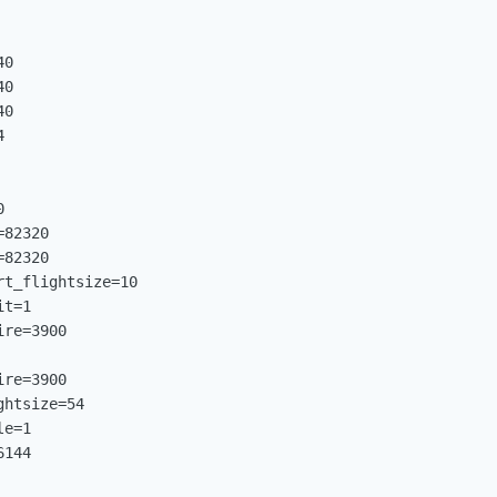
0

0

0





82320

82320

t_flightsize=10

t=1

re=3900

re=3900

htsize=54

e=1

144
