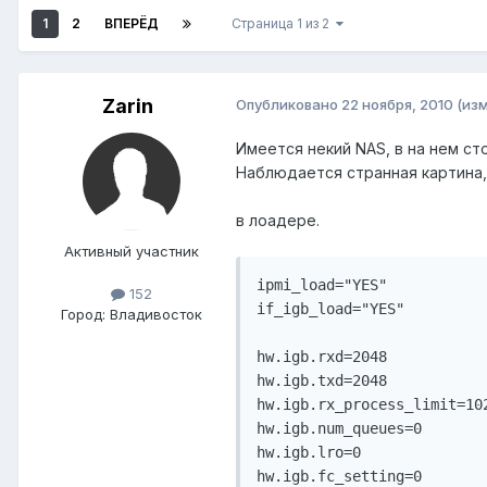
1
2
ВПЕРЁД
Страница 1 из 2
Zarin
Опубликовано
22 ноября, 2010
(из
Имеется некий NAS, в на нем сто
Наблюдается странная картина, 
в лоадере.
Активный участник
ipmi_load="YES"

152
if_igb_load="YES"

Город:
Владивосток
hw.igb.rxd=2048

hw.igb.txd=2048

hw.igb.rx_process_limit=102
hw.igb.num_queues=0

hw.igb.lro=0

hw.igb.fc_setting=0
