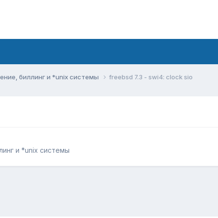
ние, биллинг и *unix системы
freebsd 7.3 - swi4: clock sio
инг и *unix системы