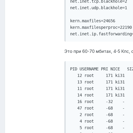
net.inet.tcp.blackhole=2

net.inet.udp.blackhole=1

kern.maxfiles=24656

kern.maxfilesperproc=22190

net.inet.ip.fastforwarding
Это при 60-70 мбитах, 4-5 Кпс, 
PID USERNAME PRI NICE   SI
   12 root     171 ki31   
   13 root     171 ki31   
   11 root     171 ki31   
   14 root     171 ki31   
   16 root     -32    -   
   47 root     -68    -   
    2 root     -68    -   
    4 root     -68    -   
    5 root     -68    -   