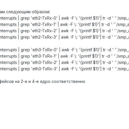
драм следующим образом:
terrupts | grep 'eth2-TxRx-0' | awk -F \: '{printf $1}'| tr -d ' '`/smp_a
terrupts | grep 'eth2-TxRx-1' | awk -F \: '{printf $1}'| tr -d ' '`/smp_a
terrupts | grep 'eth2-TxRx-2' | awk -F \: '{printf $1}'| tr -d ' '`/smp_a
terrupts | grep 'eth2-TxRx-3' | awk -F \: '{printf $1}'| tr -d ' '`/smp_a
terrupts | grep 'eth3-TxRx-0' | awk -F \: '{printf $1}'| tr -d ' '`/smp_a
terrupts | grep 'eth3-TxRx-1' | awk -F \: '{printf $1}'| tr -d ' '`/smp_a
terrupts | grep 'eth3-TxRx-2' | awk -F \: '{printf $1}'| tr -d ' '`/smp_a
terrupts | grep 'eth3-TxRx-3' | awk -F \: '{printf $1}'| tr -d ' '`/smp_a
рфейсов на 2-е и 4-е ядро соответственно