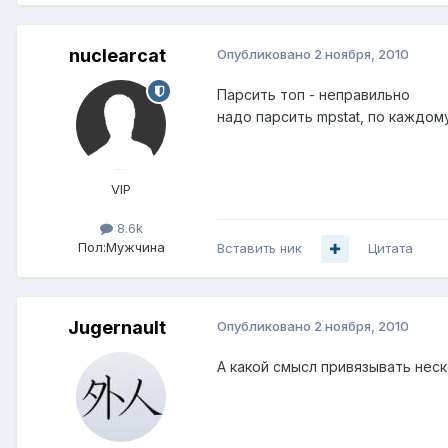
nuclearcat
Опубликовано
2 ноября, 2010
Парсить топ - неправильно
надо парсить mpstat, по каждо
VIP
8.6k
Пол:
Мужчина
Вставить ник
Цитата
Jugernault
Опубликовано
2 ноября, 2010
А какой смысл привязывать нес