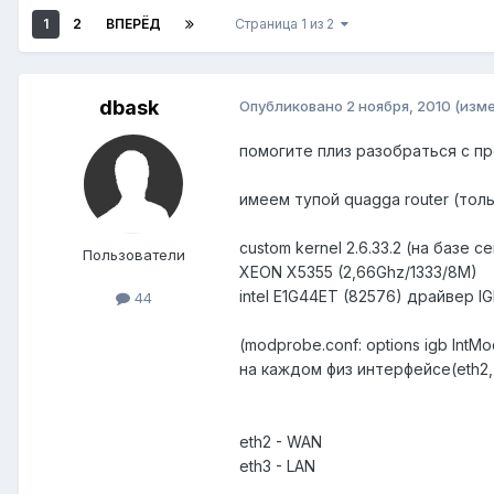
1
2
ВПЕРЁД
Страница 1 из 2
dbask
Опубликовано
2 ноября, 2010
(изм
помогите плиз разобраться с пр
имеем тупой quagga router (тол
custom kernel 2.6.33.2 (на базе ce
Пользователи
XEON X5355 (2,66Ghz/1333/8M)
intel E1G44ET (82576) драйвер I
44
(modprobe.conf: options igb IntM
на каждом физ интерфейсе(eth2, 
eth2 - WAN
eth3 - LAN