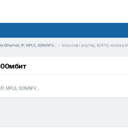
Ethernet, IP, MPLS, SDN/NFV...
linux софт роутер, 82576, полка в
 800мбит
P, MPLS, SDN/NFV...