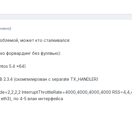
енено)
облемой, может кто сталкивался:
ько форвардинг без фуллвью):
ntos 5.4 x64)
GB 2.3.4 (скомпилирован с separate TX_HANDLER)
ode=2,2,2,2 InterruptThrottleRate=4000,4000,4000,4000 RSS=4,4,4,
eth3), по 4-5 влан интерфейса