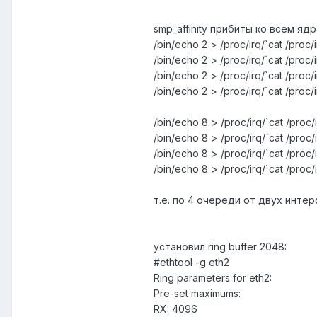
smp_affinity прибиты ко всем я
/bin/echo 2 > /proc/irq/`cat /proc/in
/bin/echo 2 > /proc/irq/`cat /proc/in
/bin/echo 2 > /proc/irq/`cat /proc/in
/bin/echo 2 > /proc/irq/`cat /proc/in
/bin/echo 8 > /proc/irq/`cat /proc/in
/bin/echo 8 > /proc/irq/`cat /proc/in
/bin/echo 8 > /proc/irq/`cat /proc/in
/bin/echo 8 > /proc/irq/`cat /proc/in
т.е. по 4 очереди от двух инте
установил ring buffer 2048:
#ethtool -g eth2
Ring parameters for eth2:
Pre-set maximums:
RX: 4096