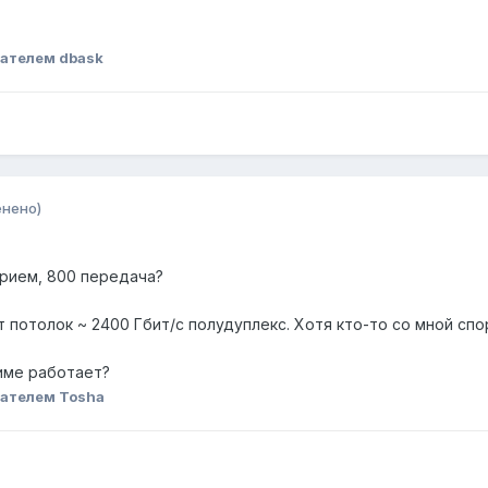
ателем dbask
енено)
прием, 800 передача?
т потолок ~ 2400 Гбит/с полудуплекс. Хотя кто-то со мной спо
жиме работает?
ателем Tosha