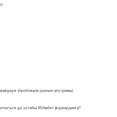
):
овайдере (пробовали разные апстримы)
азогнаться до хотябы 950мбит форвардинга?