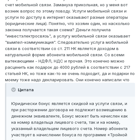
счет мобильной связи. Замануха прикольная, но у меня вот
возник вопрос по этому поводу. Услуги мобильной связи и
услуги по доступу в интернет оказывают разные операторы
(юридические лица). Понятно, что хозяин один, но насколько
законна получается такая схема? Деньги получила
"инвестэлектросвязь", а услугу мобильной связи оказывает
"вымпел-коммуникация". Следовательно услуга мобильной
связи в соответствии со ст. 211 НК является доходом в
натуральной форме абонента мобильной связи. Со всеми
вытекающими - НДФЛ, НДС и прочая. Это конечно можно
расценить как подарок до 4000 рублей в соответствии с 217
статьей НК, но тоже как-то не очень подходит, да и подарки по
моему тоже надо декларировать. Они конечно написали что
Цитата
Юридически бонус является скидкой на услуги связи, и
при расторжении договора не подлежит возмещению в
денежном эквиваленте, Бонус может быть начислен как
на номер владельца лицевого счета, так и на номер,
указанный владельцем лицевого счета. Номер абонента
участвует в начислении бонуса по программе «Тройной