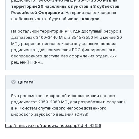
радиочастот
3400-3440 МГц и 3545-3550 МГц на
территории 29 населённых пунктов и 8 субъектов
Российской Федерации
. На право использования
свободных частот будет объявлен
конкурс
.
На остальной территории РФ, где доступный ресурс в
диапазонах 3400-3440 МГц и 3545-3550 МГц менее 20
МГц, разрешается использовать указанные полосы
радиочастот для применения РЭС фиксированного
беспроводного доступа без оформления отдельных
решений ГКРЧ...
Цитата
Был рассмотрен вопрос об использовании полосы
радиочастот 2350-2360 МГц для разработки и создания
в РФ систем спутникового непосредственного
цифрового звукового вещания (СНЗВ).
http://minsvyaz.ru/ru/news/index.php?id_4=42156