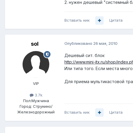
2. нужен дешевый "системный бл
Вставить ник
Цитата
sol
Опубликовано
26 мая, 2010
Дешевый сит. блок
http://www.mini-itx.ru/shop/index
Или типа того. Если места мног
Для приема мультикастовой тран
VIP
3.7k
Пол:
Мужчина
Город:
Струнино/
Железнодорожный
Вставить ник
Цитата