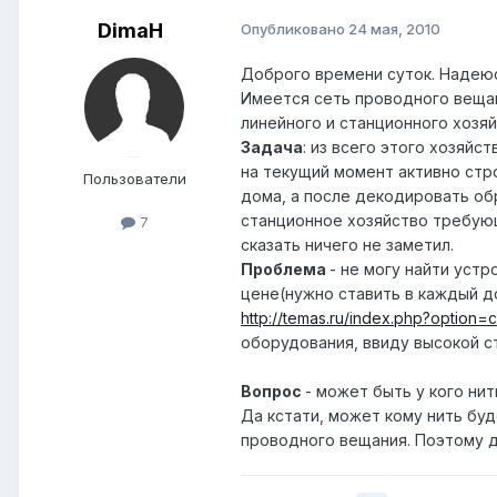
DimaH
Опубликовано
24 мая, 2010
Доброго времени суток. Надеюсь
Имеется сеть проводного вещан
линейного и станционного хозяй
Задача
: из всего этого хозяйс
на текущий момент активно стро
Пользователи
дома, а после декодировать об
станционное хозяйство требующ
7
сказать ничего не заметил.
Проблема
- не могу найти уст
цене(нужно ставить в каждый д
http://temas.ru/index.php?option=
оборудования, ввиду высокой с
Вопрос
- может быть у кого ни
Да кстати, может кому нить бу
проводного вещания. Поэтому д