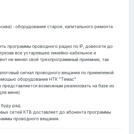
сква) : оборудование старое, капитального ремонта
тить программы проводного радио по IP, довесети до
отрезав все устаревшее линейно-кабельное и
ент не менял свой трехпрограммный приемник, так
налоговый сигнал проводного вещания по приемлемой
с помошью оборудования НТК "Темас"
е представляется возможным реализовать на базе их
для меня)
 буду рад.
говых сетей КТВ доставляет до абонента программы
граммы проводного вещания.