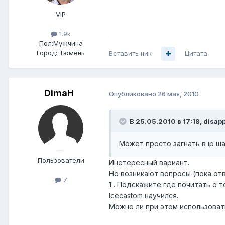
VIP
1.9k
Пол:
Мужчина
Город:
Тюмень
Вставить ник
Цитата
DimaH
Опубликовано
26 мая, 2010
В 25.05.2010 в 17:18, disap
Может просто загнать в ip ш
Пользователи
Инетересный вариант.
Но возникают вопросы (пока отв
7
1 . Подскажите где почитать о т
Icecastom научился.
Можно ли при этом использоват