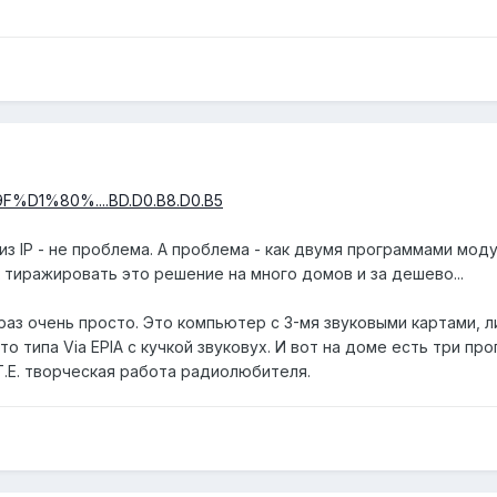
%9F%D1%80%....BD.D0.B8.D0.B5
з IP - не проблема. А проблема - как двумя программами моду
ак тиражировать это решение на много домов и за дешево...
 раз очень просто. Это компьютер с 3-мя звуковыми картами, 
то типа Via EPIA с кучкой звуковух. И вот на доме есть три п
 Т.Е. творческая работа радиолюбителя.