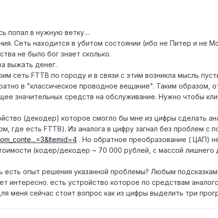
 попал в нужную ветку....
ия. Сеть находится в убитом состоянии (ибо не Питер и не Мо
ства не было бог знает сколько.
тва выжать денег.
им сеть FTTB по городу и в связи с этим возникла мысль пус
ратно в "классическое проводное вещание". Таким образом, 
ее значительных средств на обслуживание. Нужно чтобы кли
ройство (декодер) которое смогло бы мне из цифры сделать а
ом, где есть FTTB). Из аналога в цифру загнал без проблем 
com_conte...=3&Itemid=4
. Но обратное преобразование ( ЦАП) н
тоимости (кодер/декодер ~ 70 000 рублей, с массой лишнего 
ть есть опыт решения указанной проблемы? Любым подсказкам
дет интересно. есть устройство которое по средствам анало
ля меня сейчас стоит вопрос как из цифры выделить три про