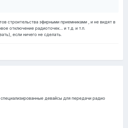
ов строительства эфирными приемниками , и не видят в
 отключение радиоточек.... и т.д. и т.п.
ать), если ничего не сделать.
ь специализированные девайсы для передачи радио