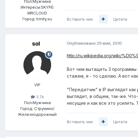
Пол:
Мужчина
Интересы:
SKYPE:
MRCLOUD
Город:
trinity.su
Вставить ник
Цитата
sol
Опубликовано
25 мая, 2010
http://ru.wikipedia.org/wiki/%D0
Вот чем вытащить 3 программы и
стажем, я - то сделаю. А вот к
VIP
"Передатчик" в IP выглядит как
выглядит, в общем, так-же. Что-
3.7k
Пол:
Мужчина
несущие и как все это усилить.
Город:
Струнино/
Железнодорожный
Вставить ник
Цитата