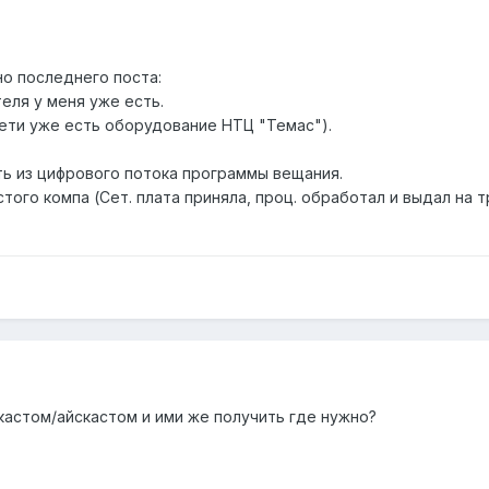
но последнего поста:
теля у меня уже есть.
 сети уже есть оборудование НТЦ "Темас").
ть из цифрового потока программы вещания.
того компа (Сет. плата приняла, проц. обработал и выдал на 
кастом/айскастом и ими же получить где нужно?