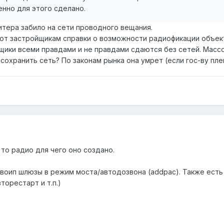
нно для этого сделано.
итера забило на сети проводного вещания.
т застройщикам справки о возможности радиофикации объект
щики всеми правдами и не правдами сдаются без сетей. Массовое
 сохранить сеть? По законам рынка она умрет (если гос-ву плев
 то радио для чего оно создано.
 воип шлюзы в режим моста/автодозвона (addpac). Также ест
торестарт и т.п.)