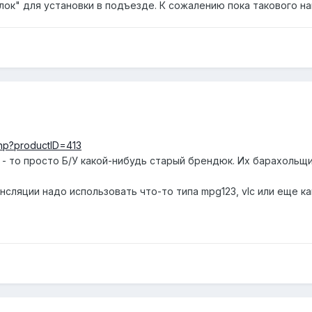
ок" для установки в подъезде. К сожалению пока такового на
.php?productID=413
о - то просто Б/У какой-нибудь старый брендюк. Их барахольщи
сляции надо использовать что-то типа mpg123, vlc или еще ка