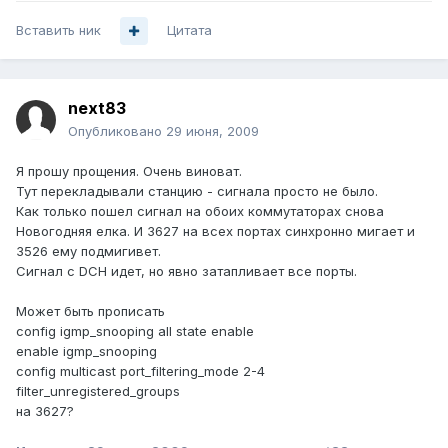
Вставить ник
Цитата
next83
Опубликовано
29 июня, 2009
Я прошу прощения. Очень виноват.
Тут перекладывали станцию - сигнала просто не было.
Как только пошел сигнал на обоих коммутаторах снова
Новогодняя елка. И 3627 на всех портах синхронно мигает и
3526 ему подмигивет.
Сигнал с DCH идет, но явно затапливает все порты.
Может быть прописать
config igmp_snooping all state enable
enable igmp_snooping
сonfig multicast port_filtering_mode 2-4
filter_unregistered_groups
на 3627?