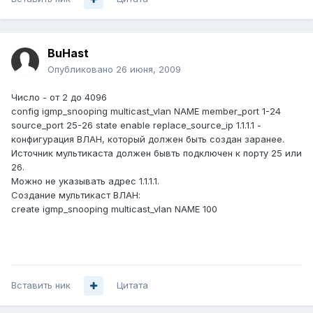
BuHast
Опубликовано
26 июня, 2009
Число - от 2 до 4096
config igmp_snooping multicast_vlan NAME member_port 1-24
source_port 25-26 state enable replace_source_ip 1.1.1.1 -
конфигурация ВЛАН, который должен быть создан заранее.
Источник мультикаста должен бывть подключен к порту 25 или
26.
Можно не указывать адрес 1.1.1.1.
Создание мультикаст ВЛАН:
create igmp_snooping multicast_vlan NAME 100
Вставить ник
Цитата