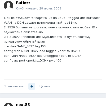
BuHast
Опубликовано
29 июня, 2009
1. он не отвечает, тк порт 25-26 на 3526 - tagged для multicast
VLAN., а DCH вещает нетэгированный траффик.
2. 3526 больше не трогаем, имена можно юзать любые, ID -
одинаковые обязательно.
3. На 3627 клиентов для мультикаста не будет, поэтому
используем обычный влан:
cre vlan NAME_3627 tag 100
config vlan NAME_3627 add tagged <port_to_3526>
conf vlan NAME_3627 add untagged <port_to_DCH>
conf gvrp port <port_to_DCH> pvid 100
Вставить ник
Цитата
next83