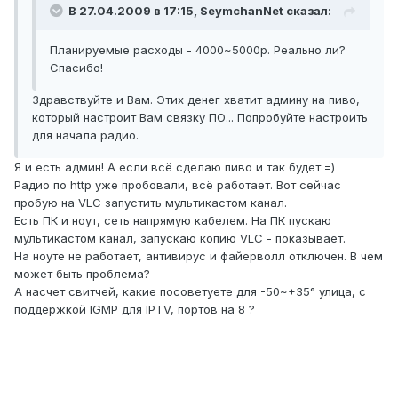
В 27.04.2009 в 17:15, SeymchanNet сказал:
Планируемые расходы - 4000~5000р. Реально ли?
Спасибо!
Здравствуйте и Вам. Этих денег хватит админу на пиво,
который настроит Вам связку ПО... Попробуйте настроить
для начала радио.
Я и есть админ! А если всё сделаю пиво и так будет =)
Радио по http уже пробовали, всё работает. Вот сейчас
пробую на VLC запустить мультикастом канал.
Есть ПК и ноут, сеть напрямую кабелем. На ПК пускаю
мультикастом канал, запускаю копию VLC - показывает.
На ноуте не работает, антивирус и файерволл отключен. В чем
может быть проблема?
А насчет свитчей, какие посоветуете для -50~+35° улица, с
поддержкой IGMP для IPTV, портов на 8 ?