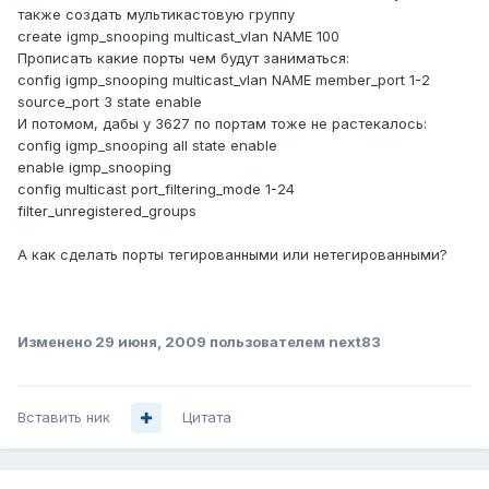
также создать мультикастовую группу
create igmp_snooping multicast_vlan NAME 100
Прописать какие порты чем будут заниматься:
config igmp_snooping multicast_vlan NAME member_port 1-2
source_port 3 state enable
И потомом, дабы у 3627 по портам тоже не растекалось:
config igmp_snooping all state enable
enable igmp_snooping
сonfig multicast port_filtering_mode 1-24
filter_unregistered_groups
А как сделать порты тегированными или нетегированными?
Изменено
29 июня, 2009
пользователем next83
Вставить ник
Цитата