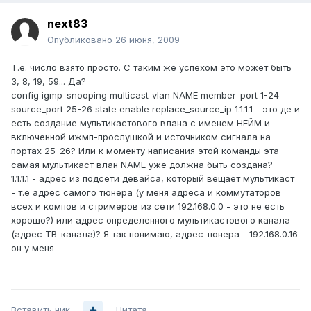
next83
Опубликовано
26 июня, 2009
Т.е. число взято просто. С таким же успехом это может быть
3, 8, 19, 59... Да?
config igmp_snooping multicast_vlan NAME member_port 1-24
source_port 25-26 state enable replace_source_ip 1.1.1.1 - это де и
есть создание мультикастового влана с именем НЕЙМ и
включенной ижмп-прослушкой и источником сигнала на
портах 25-26? Или к моменту написания этой команды эта
самая мультикаст влан NAME уже должна быть создана?
1.1.1.1 - адрес из подсети девайса, который вещает мультикаст
- т.е адрес самого тюнера (у меня адреса и коммутаторов
всех и компов и стримеров из сети 192.168.0.0 - это не есть
хорошо?) или адрес определенного мультикастового канала
(адрес ТВ-канала)? Я так понимаю, адрес тюнера - 192.168.0.16
он у меня
Вставить ник
Цитата