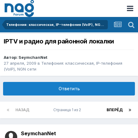
Телефония: классическая, IP-телефония (VoIP), NGN сети
IPTV и радио для районной локалки
Автор:
SeymchanNet
27 апреля, 2009
в
Телефония: классическая, IP-телефония
(VoIP), NGN сети
Ответить
НАЗАД
Страница 1 из 2
ВПЕРЁД
SeymchanNet