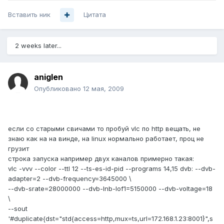
Вставить ник
Цитата
2 weeks later...
aniglen
Опубликовано
12 мая, 2009
если со старыми свичами то пробуй vlc по http вещать, не
знаю как на на винде, на linux нормально работает, проц не
грузит
строка запуска например двух каналов примерно такая:
vlc -vvv --color --ttl 12 --ts-es-id-pid --programs 14,15 dvb: --dvb-
adapter=2 --dvb-frequency=3645000 \
--dvb-srate=28000000 --dvb-lnb-lof1=5150000 --dvb-voltage=18
\
--sout
'#duplicate{dst="std{access=http,mux=ts,url=172.168.1.23:8001}",s