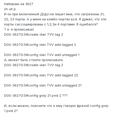
Набираю на 3627
sh uti p
И он при включенной ДЦШ-ке пишет мне, что загрежены 21,
22, 23 порты. А у меня на комбо-портах всё. Я думал, что эти
порты сассоциированы с 1,2,3и 4 портами. Я ошибался?
Т.е. я прописывал
DGS-3627G:5#create vlan TVV tag 2
DGS-3627G:5#config vlan TVV add tagged 2
DGS-3627G:5#config vlan TVV add untagged 1
А, может быть стоило прописывать
DGS-3627G:5#create vlan TVV tag 2
DGS-3627G:5#config vlan TVV add tagged 22
DGS-3627G:5#config vlan TVV add untagged 21
DGS-3627G:5#config gvrp 21 pvid 2 ???
И, если можно, поясните что я ему говорю фразой config gvrp
1 pvid 2?