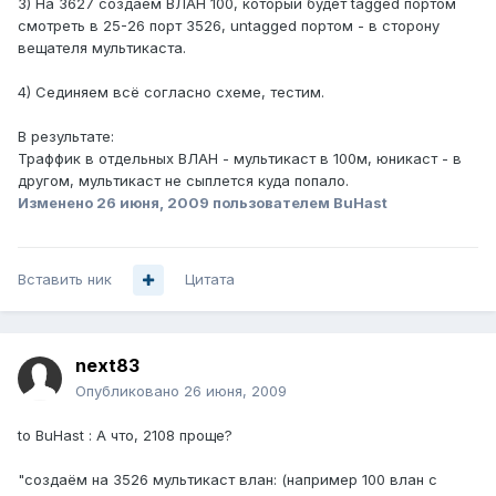
3) На 3627 создаём ВЛАН 100, который будет tagged портом
смотреть в 25-26 порт 3526, untagged портом - в сторону
вещателя мультикаста.
4) Сединяем всё согласно схеме, тестим.
В результате:
Траффик в отдельных ВЛАН - мультикаст в 100м, юникаст - в
другом, мультикаст не сыплется куда попало.
Изменено
26 июня, 2009
пользователем BuHast
Вставить ник
Цитата
next83
Опубликовано
26 июня, 2009
to BuHast : А что, 2108 проще?
"создаём на 3526 мультикаст влан: (например 100 влан с