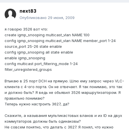
next83
Опубликовано
29 июня, 2009
я говорю 3526 вот что:
create igmp_snooping multicast_vlan NAME 100
config igmp_snooping multicast_vlan NAME member_port 1-24
source_port 25-26 state enable
config igmp_snooping all state enable
enable igmp_snooping
сonfig multicast port_filtering_mode 1-24
filter_unregistered_groups
Втыкаю в 25 порт DCH на прямую. Шлю ему запрос через VLC-
клиента с 4-ого порта. Он не отвечает. Я так понимаю, это так
и должно быть? Я ведь не обьявил 3526 маршрутизатором. Я
правильно понимаю?
Теперь нужно настроить 3627, да?
Скажите, а называния мультикастовых вланов и их ID на двух
коммутаторов должны быть одинаковы?
Не совсем понятно, что делать с 3627. Я понял, что нужно