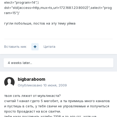
elect="program=14",\
dst="std{access=http,mux=ts,url=172.168.1.23:8002}",select="prog
ram=15"}'
гугли побольше, постов на эту тему уйма
Вставить ник
Цитата
4 weeks later...
bigbaraboom
Опубликовано
10 июня, 2009
твоя сеть ляжет от мультикаста?
считай 1 канал гдето 5 мегобит, а ты примишь много каналов
и пустишь в сеть, у тебя свичи не упровляемые и получиться
просто броадкаст на все свитчи.
тебе надо поставить хотябы 2108 и то это ггг, хотя ща