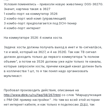
Условия поменялись - привезли новую животинку: DGS-3627G.
Значит, картина такая: в 3627
1 комбо-порт: на коммутатор 3526
2 комбо-порт: мой комп (управляющий)
3 комбо-порт: предполагается под DCH-тюнер
4 комбо-порт: интернет
На коммутаторе 3526: 4 компа хоста.
Задача: хосты должны получать выход в инет и тв-сигнал(все,
т.е и мой, который на 3627, и 4 на 3526). Так как ТВ сигнал
должен доходить только до первого коммутатора "в полном
объеме", а потом на 3526 должны уже идти только те каналы,
которые запросили хосты, причем каждый канал должен быть
в колличестве 1 шт, то я так понял надо организовать
мультикаст.
Пробовал производить действия, описанные на
http://www.dlink.ru/ru/faq/58/267.html
со слов "Маршрутизация
с PIM-DM: пример настройки:" . Но там во всей этой истории
нет интернет кабеля, и как только я подклюсаю ДЦШ, так