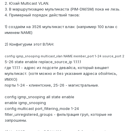
2. Юзай Multicast VLAN.
3. В маршрутизацию мультикаста (PIM-DM/SM) пока не лезь.
4. Примерный порядок действий таков:
1) создаём на 3526 мультикаст влан: (например 100 влан с
именем NAME)
2) Конфигурим этот ВЛАН:
config igmp_snooping multicast_vlan NAME member_port 1-24 source_port 2
5-26 state enable replace_source_ip 1.1.1.1
где 1.1.1.1 - адрес из подсети девайса, который вещает
мультикаст. (хотя можно и без указания адреса обойтись,
ИМХО)
порты 1-24 - клиентские, 25-26 - магистральные.
config igmp_snooping all state enable
enable igmp_snooping
сonfig multicast port_filtering_mode 1-24
filter_unregistered_groups - фильтрация груп, которые не
запрошены.