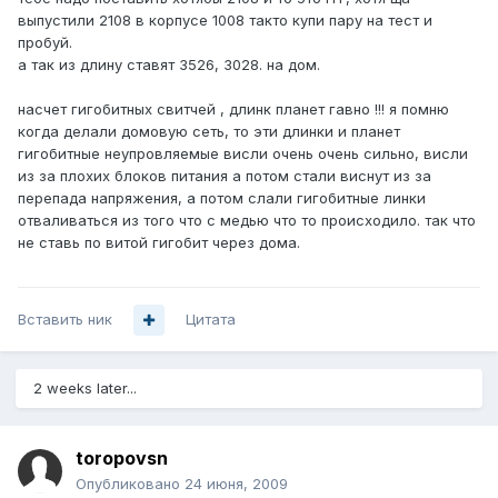
выпустили 2108 в корпусе 1008 такто купи пару на тест и
пробуй.
а так из длину ставят 3526, 3028. на дом.
насчет гигобитных свитчей , длинк планет гавно !!! я помню
когда делали домовую сеть, то эти длинки и планет
гигобитные неупровляемые висли очень очень сильно, висли
из за плохих блоков питания а потом стали виснут из за
перепада напряжения, а потом слали гигобитные линки
отваливаться из того что с медью что то происходило. так что
не ставь по витой гигобит через дома.
Вставить ник
Цитата
2 weeks later...
toropovsn
Опубликовано
24 июня, 2009