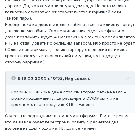
дороже. Да, каждому клиенту модем надо. Но зато можно
полностью отказаться от строительства вторичной сети
(витой пары).
Вообще похоже действительно забывается что клиенту пойдут
далеко не мегабиты. Это не милионник, здесь не факт что
даже безлимиты будут. 40 мегабит на скачку на всех клиентов
и 10 на отдачу хватит с большим запасом. Ибо просто не будет
бОльших апстримов. (к топикстартеру отношения не имею,
просто нахожусь в аналогичной ситуации, но по другую
сторону баррикад )
В 18.03.2009 в 10:52, Nag сказал:
Вообще, КТВшника даже строить вторую сеть не надо -
можно подшаманить, да расширить CWDMом - и на
прежнем стекле получить КТВ + Езернет.
С месяц назад поднимал эту тему на форуме. В итоге решил
что дешевле будет перестроить оптику с расчетом два
волокна на дом - одно на ТВ, другое на инет.