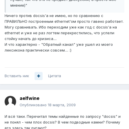
мнение)"
Ничего против docsis'а не имею, но по сравнению с
ПРАВИЛЬНО построенным ethernet'ом просто гавено работает.
Могу сравнивать. Ибо переходим уже как год с docsis'а на
ethernet и уже не раз логтем перекрестились, что успели
стойку начать до кризиса....
И что характерно - "Обратный канал" уже ушел из моего
лексикона практически совсем.... :)
Вставить ник
Цитата
aelfwine
Опубликовано
18 марта, 2009
И всё таки. Перечитал темы найденные по запросу "docsis" и
не понял - чем плох docsis? В чем подводные камни? Почему
его здесь так ругают?