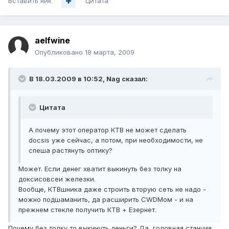
Вставить ник
Цитата
aelfwine
Опубликовано
18 марта, 2009
В 18.03.2009 в 10:52, Nag сказал:
Цитата
А почему этот оператор КТВ не может сделать
docsis уже сейчас, а потом, при необходимости, не
спеша растянуть оптику?
Может. Если денег хватит выкинуть без толку на
доксисовсеи железки.
Вообще, КТВшника даже строить вторую сеть не надо -
можно подшаманить, да расширить CWDMом - и на
прежнем стекле получить КТВ + Езернет.
Почему без толку то выкинуть деньги? Да, головная станция