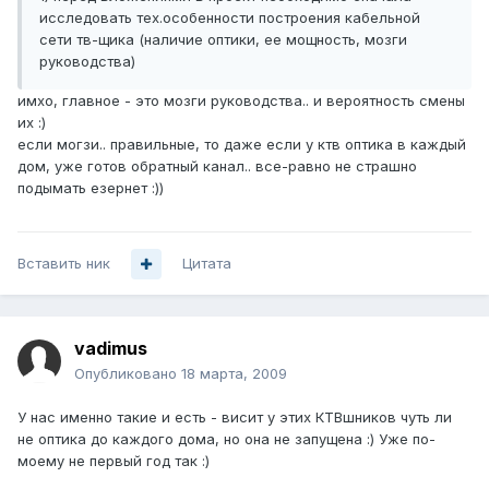
исследовать тех.особенности построения кабельной
сети тв-щика (наличие оптики, ее мощность, мозги
руководства)
имхо, главное - это мозги руководства.. и вероятность смены
их :)
если могзи.. правильные, то даже если у ктв оптика в каждый
дом, уже готов обратный канал.. все-равно не страшно
подымать езернет :))
Вставить ник
Цитата
vadimus
Опубликовано
18 марта, 2009
У нас именно такие и есть - висит у этих КТВшников чуть ли
не оптика до каждого дома, но она не запущена :) Уже по-
моему не первый год так :)