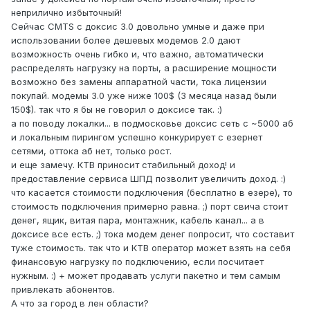
неприлично избыточный!
Сейчас CMTS с доксис 3.0 довольно умные и даже при
использовании более дешевых модемов 2.0 дают
возможность очень гибко и, что важно, автоматически
распределять нагрузку на порты, а расширение мощности
возможно без замены аппаратной части, тока лицензии
покупай. модемы 3.0 уже ниже 100$ (3 месяца назад были
150$). так что я бы не говорил о доксисе так. :)
а по поводу локалки... в подмосковье доксис сеть с ~5000 аб
и локальным пирингом успешно конкурирует с езернет
сетями, оттока аб нет, только рост.
и еще замечу. КТВ приносит стабильный доход! и
предоставление сервиса ШПД позволит увеличить доход. :)
что касается стоимости подключения (бесплатно в езере), то
стоимость подключения примерно равна. ;) порт свича стоит
денег, ящик, витая пара, монтажник, кабель канал... а в
доксисе все есть. ;) тока модем денег попросит, что составит
туже стоимость. так что и КТВ оператор может взять на себя
финансовую нагрузку по подключению, если посчитает
нужным. :) + может продавать услуги пакетно и тем самым
привлекать абонентов.
А что за город в лен области?