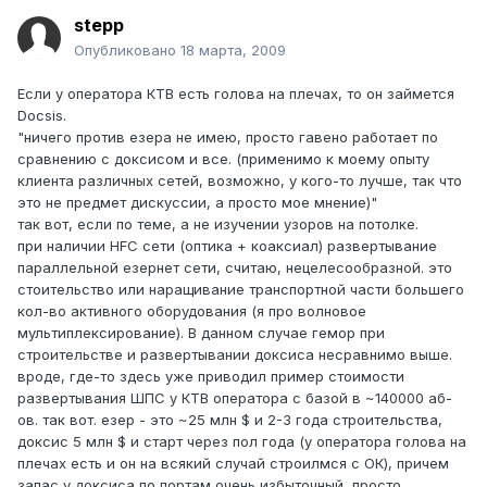
stepp
Опубликовано
18 марта, 2009
Если у оператора КТВ есть голова на плечах, то он займется
Docsis.
"ничего против езера не имею, просто гавено работает по
сравнению с доксисом и все. (применимо к моему опыту
клиента различных сетей, возможно, у кого-то лучше, так что
это не предмет дискуссии, а просто мое мнение)"
так вот, если по теме, а не изучении узоров на потолке.
при наличии HFC сети (оптика + коаксиал) развертывание
параллельной езернет сети, считаю, нецелесообразной. это
стоительство или наращивание транспортной части большего
кол-во активного оборудования (я про волновое
мультиплексирование). В данном случае гемор при
строительстве и развертывании доксиса несравнимо выше.
вроде, где-то здесь уже приводил пример стоимости
развертывания ШПС у КТВ оператора с базой в ~140000 аб-
ов. так вот. езер - это ~25 млн $ и 2-3 года строительства,
доксис 5 млн $ и старт через пол года (у оператора голова на
плечах есть и он на всякий случай строилмся с ОК), причем
запас у доксиса по портам очень избыточный, просто