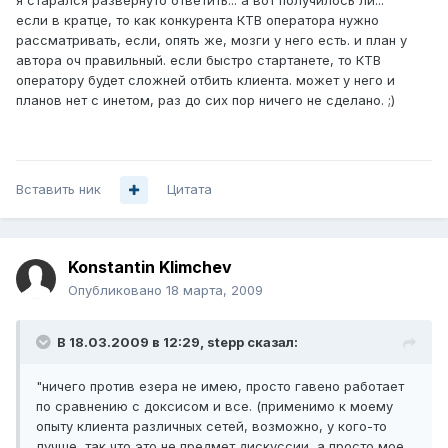
я старался развернуто ответить... а вот получилось ли...
если в кратце, то как конкурента КТВ оператора нужно
рассматривать, если, опять же, мозги у него есть. и план у
автора оч правильный. если быстро стартанете, то КТВ
оператору будет сложней отбить клиента. может у него и
планов нет с инетом, раз до сих пор ничего не сделано. ;)
Вставить ник
Цитата
Konstantin Klimchev
Опубликовано
18 марта, 2009
В 18.03.2009 в 12:29, stepp сказал:
"ничего против езера не имею, просто гавено работает
по сравнению с доксисом и все. (применимо к моему
опыту клиента различных сетей, возможно, у кого-то
лучше, так что это не предмет дискуссии, а просто мое