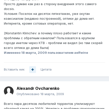
Просто думаю как раз в сторону внедрения этого самого
docsis.
Условия: Поселок на десяток пятиэтажек, уже окутан
коаксиалом (недавно построенной), оптики до дома нет.
Интернета, кроме сотовых операторов, нет.
2Konstantin Klimchev: а почему плохо работает и какие
проблемы с обратным каналом? Пользовался в крупном
городе инетом через КТВ - проблем не видел (но там скорей
всего оптика до дома была)
Изменено
18 марта, 2009
пользователем aelfwine
Вставить ник
Цитата
Alexandr Ovcharenko
Опубликовано
18 марта, 2009
Всего пара десятков любителей торрентов утилизируют
обратный канал на 200%. Упретесь в проблему приоритезации