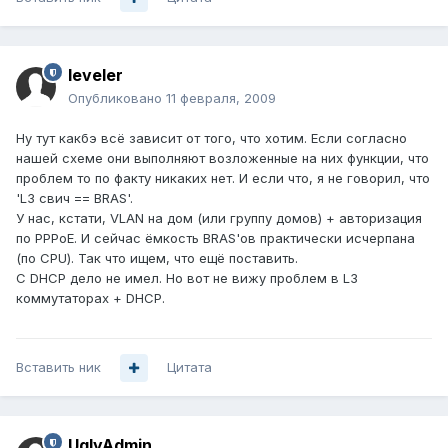
leveler
Опубликовано
11 февраля, 2009
Ну тут какбэ всё зависит от того, что хотим. Если согласно
нашей схеме они выполняют возложенные на них функции, что
проблем то по факту никаких нет. И если что, я не говорил, что
'L3 свич == BRAS'.
У нас, кстати, VLAN на дом (или группу домов) + авторизация
по PPPoE. И сейчас ёмкость BRAS'ов практически исчерпана
(по CPU). Так что ищем, что ещё поставить.
С DHCP дело не имел. Но вот не вижу проблем в L3
коммутаторах + DHCP.
Вставить ник
Цитата
UglyAdmin