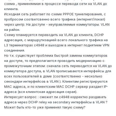
схема , применяемая в процессе перевода сети на VLAN до
клиента.
Исходная сеть работает по схеме PPPOE туннелирования, с
пробросом соответсвенно всего трафика (интернет/локал)
через центр. На доступе - неуправляемые коммутаторы. VLAN
на район.
Схему планируется переводить на VLAN до клиента, DCHP
адресация, с маршрутизацией всего локального трафика на
L3 терминаторах с4948 и выходом в интернет поднятием VPN
соединения.
Но т.к. существует проблема быстрой замены коммутаторов
на доступе, то предполагается проводить модернизацию с
промежуточным этапом: сначала сеть переводится на VLAN до
коммутатора доступа, в VLAN прописываются интерфейсы для
всех пользователей в доме (соответственно - несколько
секондари интерфейсов в VLAN ). Клиентам регистрируются
MAC адреса, и по клиентским MAC DCHP сервер раздает IP-
адреса (вся клиентская адресация серая).
Интересует вопрос : сможет ли с4948 корректно раздавать
адреса через DCHP reley на secondary интерфейсы в VLAN ?
Может быть кто-то уже применял такую схему?