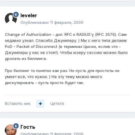
leveler
Опубликовано
11 февраля, 2009
Change of Authorization - доп. RFC к RADIUS'у (RFC 3576). Сам
недавно узнал. Спасибо Джуниперу. ) Мы с него типа делаем
PoD - Packet of Disconnect (в терминах Цыски, еслив что -
Джуниперы у нас не стоят). Чтобы юзеру сессию можно было
дропать из биллинга.
Про биллинг то понятно как раз. Но пусть для простоты он
умеет всё, что нужно. ) На эту тему можно много
дискутировать - пусть просто будет так.
Вставить ник
Цитата
Гoсть
Опубликовано
11 февраля, 2009