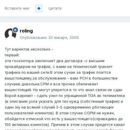
Вставить ник
Цитата
roling
Опубликовано
30 января, 2009
Тут варинтов несколько -
первый:
эта госконтора заключает два договора -с высшим
провайдером на трафик, с вами на технический транзит
трафика по вашей сети.В этом сучае за трафик платтся
вышстоящему,за обслуживание - вам. РСН в большинстве
случаев довольна.СРМ и все прочее обепечвает
вышестоящий. Но могут уперется в то что анал связи не сдан.
Ворой вариант - сдать узел по упращенной 113А ак телематика
(в описании узла указать для тех нужд (собстенный трафик) и
один (ну на всякий случай 3-5 одновременно рботающих
пользователей-клиентов). В этом случае СОРМ не нужен,
обойдется отпиской что есть у вышестоящего(справедиво до
150 активных клиентов). Причем в этом случае придется канал