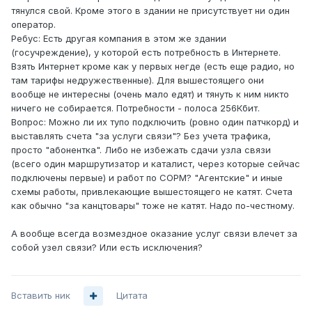
тянулся свой. Кроме этого в здании не присутствует ни один
оператор.
Ребус: Есть другая компания в этом же здании
(госучреждение), у которой есть потребность в Интернете.
Взять Интернет кроме как у первых негде (есть еще радио, но
там тарифы недружественные). Для вышестоящего они
вообще не интересны (очень мало едят) и тянуть к ним никто
ничего не собирается. Потребности - полоса 256Кбит.
Вопрос: Можно ли их тупо подключить (ровно один патчкорд) и
выставлять счета "за услуги связи"? Без учета трафика,
просто "абонентка". Либо не избежать сдачи узла связи
(всего один маршрутизатор и каталист, через которые сейчас
подключены первые) и работ по СОРМ? "Агентские" и иные
схемы работы, привлекающие вышестоящего не катят. Счета
как обычно "за канцтовары" тоже не катят. Надо по-честному.
А вообще всегда возмездное оказание услуг связи влечет за
собой узел связи? Или есть исключения?
Вставить ник
Цитата