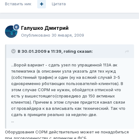
Вставить ник
Цитата
Галушко Дмитрий
Опубликовано
30 января, 2009
В 30.01.2009 в 11:39, roling сказал:
...Ворой вариант - сдать узел по упращенной 113А ак
телематика (в описании узла указать для тех нужд
(собстенный трафик) и один (ну на всякий случай 3-5
одновременно рботающих пользователей-клиентов). В
этом случае СОРМ не нужен, обойдется отпиской что
есть у вышестоящего(справедиво до 150 активных
клиентов). Причем в этом случае придется канал связи
от провайдера к ва вписывать как технический. Так что
сдать в принципе реально за неделю-две.
...
Оборудования СОРМ действительно может не понадобиться
при договоренностях с аплинком и ФСБ.