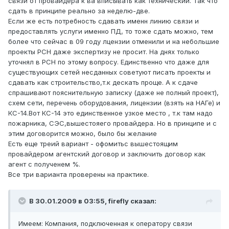
связи от провайдера к ва вписывать как технический. Так что
сдать в принципе реально за неделю-две.
Если же есть потребность сдавать именн линию связи и
предоставлять услуги именно ПД, то тоже сдать можно, тем
более что сейчас в 09 году лцензии отменили и на небольшие
проекты РСН даже экспертизу не просит. На днях только
уточнял в РСН по этому вопросу. Единственно что даже для
существующих сетей несданных советуют писать проекты и
сдавать как строительство,т.к дескать проще. А к сдаче
спрашивают пояснительную записку (даже не полный проект),
схем сети, перечень оборудования, лицензии (взять на НАГе) и
КС-14.Вот КС-14 это единственное узкое место , т.к там надо
пожарника, СЭС,вышестояего провайдера. Но в принципе и с
этим договорится можно, было бы желание
Есть еще треий вариант - офомитьс вышестоящим
провайдером агентский договор и заключить договор как
агент с полученем %.
Все три варианта проверены на практике.
В 30.01.2009 в 03:55, firefly сказал:
Имеем: Компания, подключенная к оператору связи