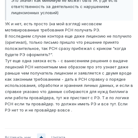
Это значит как минимум не может быть УК (где есть
ответственность за деятельность с нарушением
лицензионных условий)
УК и нет, есть просто (на мой взгляд) несовсем
мотивированные требования РСН получать РЭ.
В последнем случае контора еще даже лицензию не получило
(оригинал), только письмо пришло что решение принято
положэительное, так РСН сразу прибежал с криком "когда
будете РЭ оформлять?".
Тут еще одна заязка есть - с вынесением решения о выдаче
лецензий РСН непонятным мне образом про это узнает даже
раньше чем получатель лицензии и заявляется с двумя вроде
как законным требованием - дать в РСН справку о порядке
использования, обработки и хранения личных данных, и если в
справке указано что данные собираются для нужд биллинга
или работы провайдера, тут же пристают с РЭ. Т.е по логике
РСН если ты провайдер. то должен иметь РЭ и все тут. Если
РЭ нет то и не провайдер вовсе .
Вставить ник
Цитата