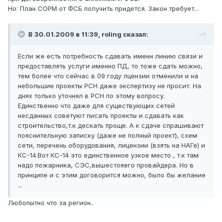
Но: План СОРМ от ФСБ получить придется. Закон требует...
В 30.01.2009 в 11:39, roling сказал:
Если же есть потребность сдавать именн линию связи и
предоставлять услуги именно ПД, то тоже сдать можно,
тем более что сейчас в 09 году лцензии отменили и на
небольшие проекты РСН даже экспертизу не просит. На
днях только уточнял в РСН по этому вопросу.
Единственно что даже для существующих сетей
несданных советуют писать проекты и сдавать как
строительство,т.к дескать проще. А к сдаче спрашивают
пояснительную записку (даже не полный проект), схем
сети, перечень оборудования, лицензии (взять на НАГе) и
КС-14.Вот КС-14 это единственное узкое место , т.к там
надо пожарника, СЭС,вышестояего провайдера. Но в
принципе и с этим договорится можно, было бы желание
...
Любопытно что за регион..