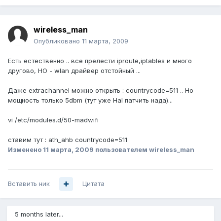
wireless_man
Опубликовано
11 марта, 2009
Есть естественно .. все прелести iproute,iptables и много
другово, НО - wlan драйвер отстойный ...
Даже extrachannel можно открыть : countrycode=511 .. Но
мощность только 5dbm (тут уже Hal патчить нада)...
vi /etc/modules.d/50-madwifi
ставим тут : ath_ahb countrycode=511
Изменено
11 марта, 2009
пользователем wireless_man
Вставить ник
Цитата
5 months later...