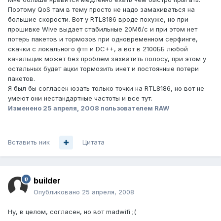
Поэтому QoS там в тему просто не надо замахиваться на
большие скорости. Вот у RTL8186 вроде похуже, но при
прошивке Wive выдает стабильные 20Мб/с и при этом нет
потерь пакетов и тормозов при одновременном серфинге,
скачки с локального фтп и DC++, а вот в 2100ББ любой
качальщик может без проблем захватить полосу, при этом у
остальных будет ацки тормозить инет и постоянные потери
пакетов.
Я был бы согласен юзать только точки на RTL8186, но вот не
умеют они нестандартные частоты и все тут.
Изменено
25 апреля, 2008
пользователем RAW
Вставить ник
Цитата
builder
Опубликовано
25 апреля, 2008
Ну, в целом, согласен, но вот madwifi ;(