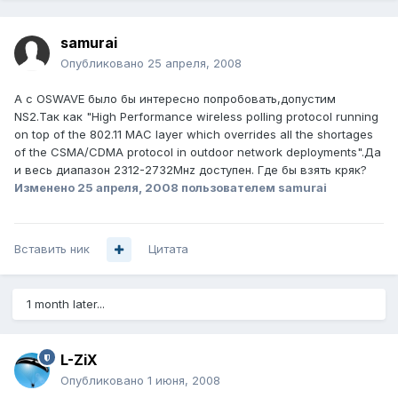
samurai
Опубликовано
25 апреля, 2008
A c OSWAVE было бы интересно попробовать,допустим
NS2.Так как "High Performance wireless polling protocol running
on top of the 802.11 MAC layer which overrides all the shortages
of the CSMA/CDMA protocol in outdoor network deployments".Да
и весь диапазон 2312-2732Мнz доступен. Где бы взять кряк?
Изменено
25 апреля, 2008
пользователем samurai
Вставить ник
Цитата
1 month later...
L-ZiX
Опубликовано
1 июня, 2008