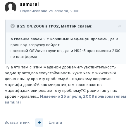
samurai
Опубликовано
25 апреля, 2008
В 25.04.2008 в 11:02, MaXToP сказал:
а главное зачем ? с корявыми мад-вифи дровами, да и
проц под загрузку пойдет.
поляцкий OSWave грузится, да и NS2-5 практически 2100
по платформе
Ну а что там с этим мадвифи дровами?Чувствительность
радио тракта,помехоустойчивость хуже чем с wxworks?Я
давно слышу про ету проблему.А што,некому поправить
мадвифи дpова?А как микротик,там тоже кажется
мадвифи,как они решают ету проблему?С радио так у них
вроде нормално...
Изменено
25 апреля, 2008
пользователем
samurai
Вставить ник
Цитата