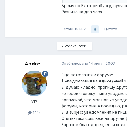
Время по Екатеринбургу, судя п
Разница на два часа.
Вставить ник
Цитата
2 weeks later...
Andrei
Опубликовано
14 июня, 2007
Еще пожелания к форуму:
1. уведомления на ящики @mail.r
2. думаю - ладно, пропишу другой
которой я слежу - мне уведомл
припиской, что мол новые уведо
VIP
форумы, которые я посещаю, раб
3. В subject уведомления не пи
12.1k
Опять-таки сошлюсь на другие 
Заранее благодарен, если поже