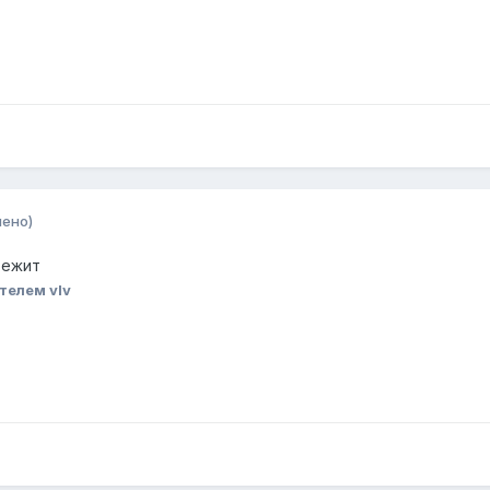
нено)
бежит
телем vIv