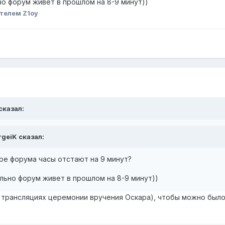
но форум живет в прошлом на 8-9 минут))
телем Z1oy
сказал:
rgeiK сказал:
ере форума часы отстают на 9 минут?
ально форум живет в прошлом на 8-9 минут))
а трансляциях церемонии вручения Оскара), чтобы можно был