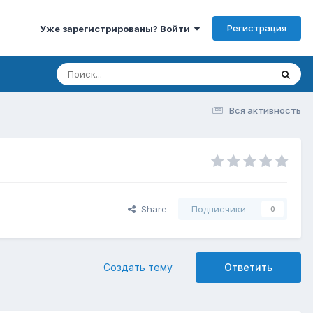
Регистрация
Уже зарегистрированы? Войти
Вся активность
Share
Подписчики
0
Создать тему
Ответить