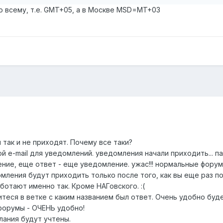
о всему, т.е. GMT+05, а в Москве MSD=MT+03
u так и не приходят. Почему все таки?
 e-mail для уведомлений. уведомления начали приходить... пачка
ение, еще ответ - еще уведомление. ужас!!! нормальные фору
мления будут приходить только после того, как вы еще раз по
отают именно так. Кроме НАГовского. :(
шитеся в ветке с каким названием был ответ. Очень удобно буд
форумы - ОЧЕНЬ удобно!
лания будут учтены.