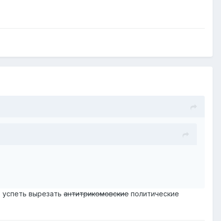
о успеть вырезать
антитрикомовские
политические