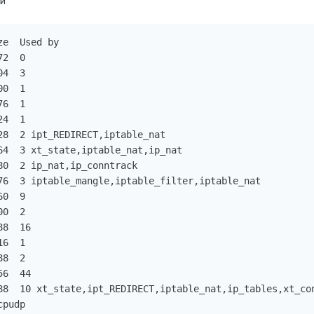
ей
e  Used by

2  0

4  3

0  1

6  1

4  1

28  2 ipt_REDIRECT,iptable_nat

64  3 xt_state,iptable_nat,ip_nat

0  2 ip_nat,ip_conntrack

76  3 iptable_mangle,iptable_filter,iptable_nat

0  9

0  2

8  16

6  1

8  2

6  44

88  10 xt_state,ipt_REDIRECT,iptable_nat,ip_tables,xt_con
pudp
