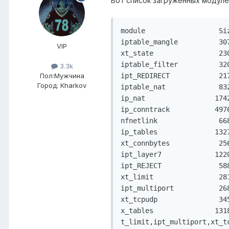
Вот список загруженных модул
module                  Siz
iptable_mangle          307
VIP
xt_state                230
iptable_filter          320
3.3k
Пол:
Мужчина
ipt_REDIRECT            217
Город:
Kharkov
iptable_nat             832
ip_nat                 174
ip_conntrack           497
nfnetlink               668
ip_tables              132
xt_connbytes            256
ipt_layer7             1220
ipt_REJECT              588
xt_limit                281
ipt_multiport           268
xt_tcpudp               345
x_tables               131
t_limit,ipt_multiport,xt_tc