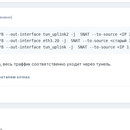
енено)
/8 --out-interface tun_uplink2 -j  SNAT --to-source <IP 2
/8 --out-interface eth3.20 -j  SNAT --to-source <старый I
/8 --out-interface tun_uplink -j  SNAT --to-source <IP 1
ка, весь траффик соответственно уходит через тунель.
вателем sirmax