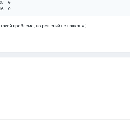
8  0

16  0
 такой проблеме, но решений не нашел =(