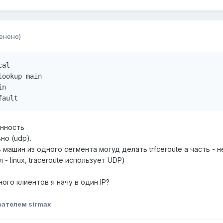
енено)
al

ookup main

n

fault
нность
но (udp).
машин из одного сегмента могуд делать trfceroute а часть - н
- linux, traceroute использует UDP)
ого клиентов я начу в один IP?
вателем sirmax