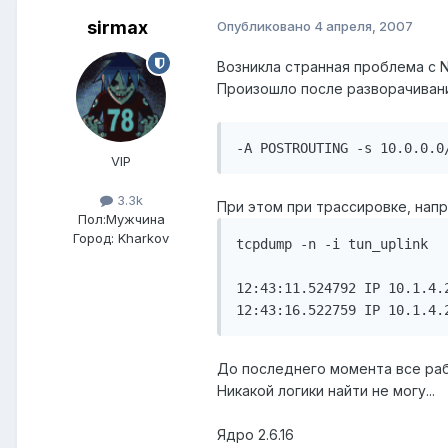
sirmax
Опубликовано
4 апреля, 2007
Возникла странная проблема с N
Произошло после разворачиван
-A POSTROUTING -s 10.0.0.0
VIP
3.3k
При этом при трассировке, напр
Пол:
Мужчина
Город:
Kharkov
tcpdump -n -i tun_uplink 

12:43:11.524792 IP 10.1.4.
12:43:16.522759 IP 10.1.4.
До последнего момента все ра
Никакой логики найти не могу...
Ядро 2.6.16