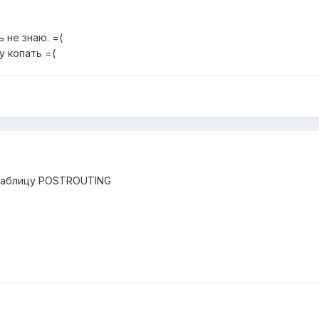
 не знаю. =(
у копать =(
таблицу POSTROUTING