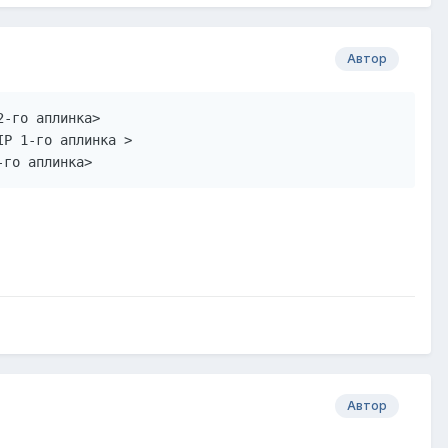
Автор
-го аплинка>

P 1-го аплинка >

-го аплинка>
Автор