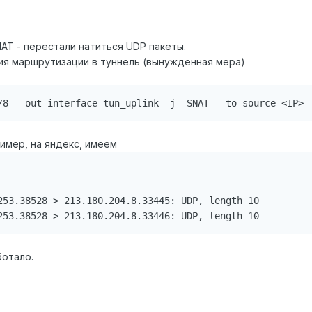
AT - перестали натиться UDP пакеты.
ия маршрутизации в туннель (вынужденная мера)
/8 --out-interface tun_uplink -j  SNAT --to-source <IP>
имер, на яндекс, имеем
253.38528 > 213.180.204.8.33445: UDP, length 10

253.38528 > 213.180.204.8.33446: UDP, length 10
ботало.