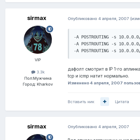
sirmax
Опубликовано
4 апреля, 2007
(изм
-A POSTROUTING -s 10.0.0.0
-A POSTROUTING -s 10.0.0.0
-A POSTROUTING -s 10.0.0.0
VIP
дафолт смотрит в IP 1-го аплин
3.3k
tcp и icmp натит нормально.
Пол:
Мужчина
Изменено
4 апреля, 2007
пользо
Город:
Kharkov
Вставить ник
Цитата
sirmax
Опубликовано
4 апреля, 2007