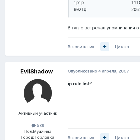
ipip                   1110
8021q                  206
В гугле встречал упомнинания о
Вставить ник
Цитата
EvilShadow
Опубликовано
4 апреля, 2007
ip rule list
?
Активный участник
589
Пол:
Мужчина
Город:
Горловка
Вставить ник
Цитата