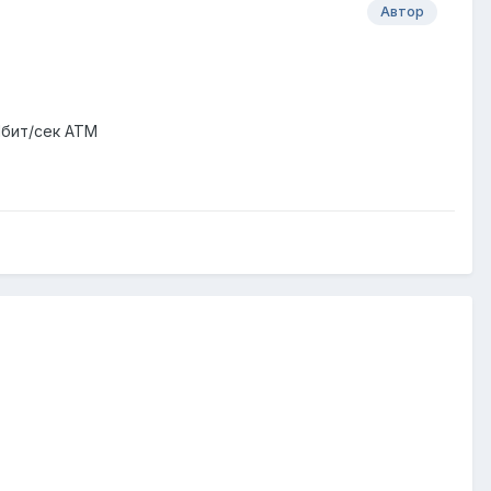
Автор
 Мбит/сек ATM