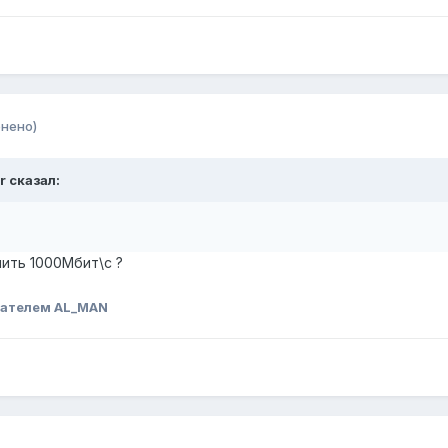
нено)
r сказал:
чить 1000Мбит\с ?
вателем AL_MAN