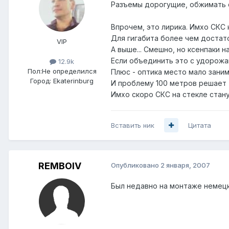
Разъемы дорогущие, обжимать с
Впрочем, это лирика. Имхо СКС к
Для гигабита более чем достат
VIP
А выше... Смешно, но ксенпаки 
Если объединить это с удорожа
12.9k
Пол:
Не определился
Плюс - оптика место мало зани
Город:
Ekaterinburg
И проблему 100 метров решает -
Имхо скоро СКС на стекле стану
Вставить ник
Цитата
REMBOIV
Опубликовано
2 января, 2007
Был недавно на монтаже немецко