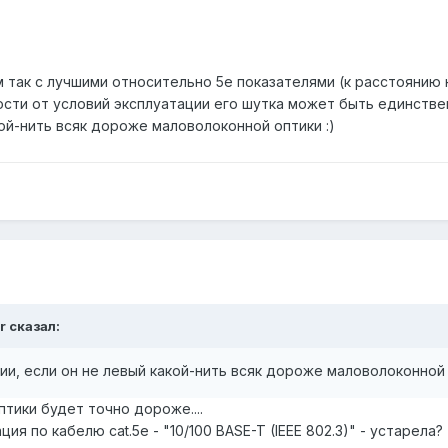
м так с лучшими относительно 5е показателями (к расстоянию 
мости от условий эксплуатации его шутка может быть единств
кой-нить всяк дороже маловолоконной оптики :)
r сказал:
ии, если он не левый какой-нить всяк дороже маловолоконной 
тики будет точно дороже....
я по кабелю cat.5e - "10/100 BASE-T (IEEE 802.3)" - устарела?