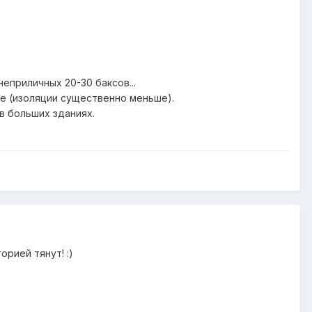
еприличных 20-30 баксов...
ше (изоляции существенно меньше).
в больших зданиях.
рией тянут! :)