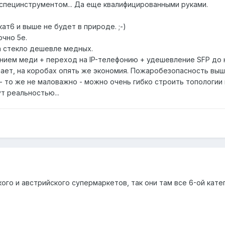
пецинструментом... Да еще квалифицированными руками.
ат6 и выше не будет в природе. ;-)
очно 5е.
на стекло дешевле медных.
нием меди + переход на IP-телефонию + удешевление SFP до н
мает, на коробах опять же экономия. Пожаробезопасность вы
 то же не маловажно - можно очень гибко строить топологии 
т реальностью...
го и австрийского супермаркетов, так они там все 6-ой катего