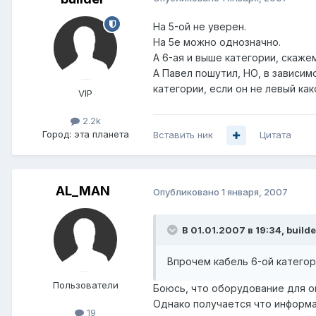
На 5-ой не уверен.
На 5е можно однозначно.
А 6-ая и выше категории, скаже
А Павел пошутил, НО, в зависи
категории, если он не левый ка
VIP
2.2k
Город:
эта планета
Вставить ник
Цитата
AL_MAN
Опубликовано
1 января, 2007
В 01.01.2007 в 19:34, builde
Впрочем кабель 6-ой категор
Пользователи
Боюсь, что оборудование для оп
Однако получается что информаци
19