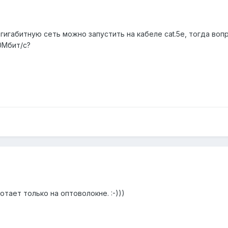
о гигабитную сеть можно запустить на кабеле cat.5e, тогда вопр
0Мбит/с?
тает только на оптоволокне. :-)))