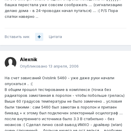
башка перестала уже совсем соображать .... (сигнализацию
делаю дома - в 24-проводах начал путаться) .... :( P/S Пора
спатки наверно ...
Вставить ник
Цитата
Alexnik
Опубликовано
13 апреля, 2006
На счет зависаний Ovislink 5460 - уже даже руки начали
опускаться .. :(
В общем прошол тестирование в комплексе (точка без
радиаторов замотанная в поролон - чтобы побольше грелась)
Выше 60 градусов температуры не было замечено .. условия
были такими : сам 5460 был замотан в поролон и припаен
биквад + к этому был подключен электорнный осцилограф ....
после внутреннего источника было 3.3 В стабильно - без
нюансов :( Сделал лично свой вывод ИМХО - драйвер (wlan)
очень глюченный .... больше ничего не ост аеться ... вообщем