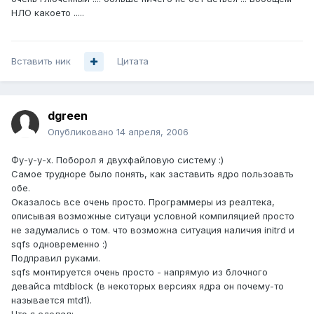
НЛО какоето .....
Вставить ник
Цитата
dgreen
Опубликовано
14 апреля, 2006
Фу-у-у-х. Поборол я двухфайловую систему :)
Самое трудноре было понять, как заставить ядро пользоавть
обе.
Оказалось все очень просто. Программеры из реалтека,
описывая возможные ситуаци условной компиляцией просто
не задумались о том. что возможна ситуация наличия initrd и
sqfs одновременно :)
Подправил руками.
sqfs монтируется очень просто - напрямую из блочного
девайса mtdblock (в некоторых версиях ядра он почему-то
называется mtd1).