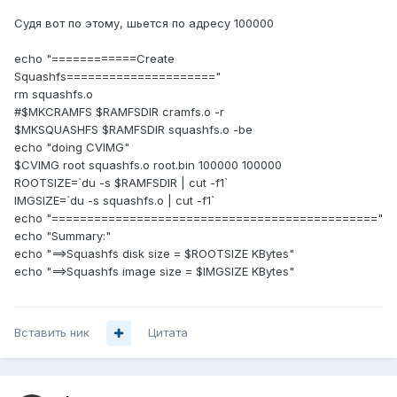
Судя вот по этому, шьется по адресу 100000
echo "============Create
Squashfs====================="
rm squashfs.o
#$MKCRAMFS $RAMFSDIR cramfs.o -r
$MKSQUASHFS $RAMFSDIR squashfs.o -be
echo "doing CVIMG"
$CVIMG root squashfs.o root.bin 100000 100000
ROOTSIZE=`du -s $RAMFSDIR | cut -f1`
IMGSIZE=`du -s squashfs.o | cut -f1`
echo "=============================================="
echo "Summary:"
echo "==>Squashfs disk size = $ROOTSIZE KBytes"
echo "==>Squashfs image size = $IMGSIZE KBytes"
Вставить ник
Цитата