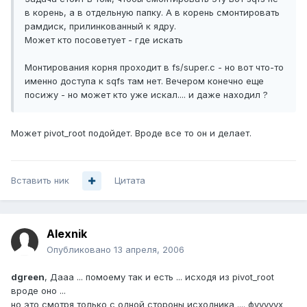
в корень, а в отдельную папку. А в корень смонтировать
рамдиск, прилинкованный к ядру.
Может кто посоветует - где искать
Монтирования корня проходит в fs/super.c - но вот что-то
именно доступа к sqfs там нет. Вечером конечно еще
посижу - но может кто уже искал.... и даже находил ?
Может pivot_root подойдет. Вроде все то он и делает.
Вставить ник
Цитата
Alexnik
Опубликовано
13 апреля, 2006
dgreen
, Дааа ... помоему так и есть ... исходя из pivot_root
вроде оно ...
но это смотря только с одной стороны исходника .... фууууух