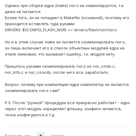
Однако при сборке ядра (make) nor.o не компилируется, т.е.
даже не пытается.
Более того, он не попадает в Makefile (основной), поэтому его
приходится вставлять туда руками:
DRIVERS-$(CONFIG_FLASH_NOR) += drivers/flash/nor/nor.o
Но и в этом случае make не пытается скомпилировать nor.o,
он лишь включает его в список объектных модулей ядра на
этапе линковки, что вызывает ошибку, т.к. модуля нету.
Пришлось руками скомпилировать nor.o из nor_cmds.c,
nor_info.c и nor_core.lib, после чего все заработало.
Вопрос: почему при компиляции ядра компилятор не пытается
скомпилировать nor.o сам?
P.S. После "ручной" процедуры все прекрасно работает - ядро
через этот модуль определяет флешку, конфиги читаются,
точка конфигурится и т.д.
Вставить ник
Цитата