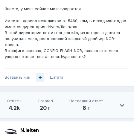
Знаете, у меня сейчас мозг взорвется.
Имеется дерево исходников от 5460, там, в исходниках ядра
имеется директория drivers/flash/nor.
В этой директории лежит nor_core.lib, из которого должен
получиться nor.o, реалтковский закрытый драйвер NOR-
флеша.
В конфиге сказано, CONFIG_FLASH_NOR, однако этот nor.o
упорно не хочет появляться. Куда копать?
Вставить ник
Цитата
Ответы
Created
Последний ответ
4.2k
20 г
8 г
N.leiten