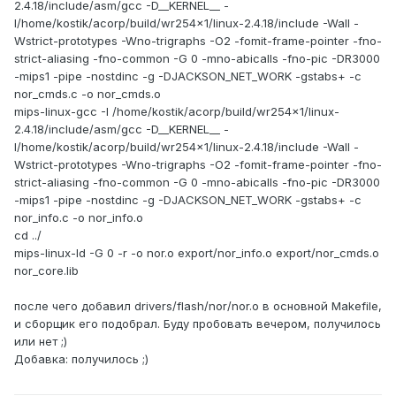
2.4.18/include/asm/gcc -D__KERNEL__ -
I/home/kostik/acorp/build/wr254x1/linux-2.4.18/include -Wall -
Wstrict-prototypes -Wno-trigraphs -O2 -fomit-frame-pointer -fno-
strict-aliasing -fno-common -G 0 -mno-abicalls -fno-pic -DR3000
-mips1 -pipe -nostdinc -g -DJACKSON_NET_WORK -gstabs+ -c
nor_cmds.c -o nor_cmds.o
mips-linux-gcc -I /home/kostik/acorp/build/wr254x1/linux-
2.4.18/include/asm/gcc -D__KERNEL__ -
I/home/kostik/acorp/build/wr254x1/linux-2.4.18/include -Wall -
Wstrict-prototypes -Wno-trigraphs -O2 -fomit-frame-pointer -fno-
strict-aliasing -fno-common -G 0 -mno-abicalls -fno-pic -DR3000
-mips1 -pipe -nostdinc -g -DJACKSON_NET_WORK -gstabs+ -c
nor_info.c -o nor_info.o
cd ../
mips-linux-ld -G 0 -r -o nor.o export/nor_info.o export/nor_cmds.o
nor_core.lib
после чего добавил drivers/flash/nor/nor.o в основной Makefile,
и сборщик его подобрал. Буду пробовать вечером, получилось
или нет ;)
Добавка: получилось ;)