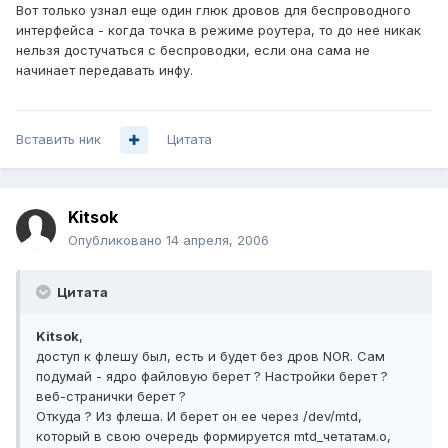
Вот только узнал еще один глюк дровов для беспроводного
интерфейса - когда точка в режиме роутера, то до нее никак
нельзя достучаться с беспроводки, если она сама не
начинает передавать инфу.
Вставить ник
Цитата
Kitsok
Опубликовано
14 апреля, 2006
Цитата
Kitsok
,
доступ к флешу был, есть и будет без дров NOR. Сам
подумай - ядро файловую берет ? Настройки берет ?
веб-странички берет ?
Откуда ? Из флеша. И берет он ее через /dev/mtd,
который в свою очередь формируется mtd_четатам.o,