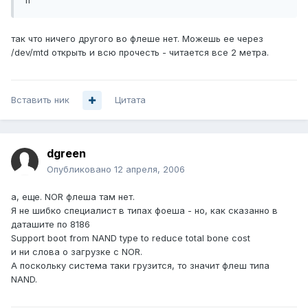
fi
так что ничего другого во флеше нет. Можешь ее через
/dev/mtd открыть и всю прочесть - читается все 2 метра.
Вставить ник
Цитата
dgreen
Опубликовано
12 апреля, 2006
а, еще. NOR флеша там нет.
Я не шибко специалист в типах фоеша - но, как сказанно в
даташите по 8186
Support boot from NAND type to reduce total bone cost
и ни слова о загрузке с NOR.
А поскольку система таки грузится, то значит флеш типа
NAND.