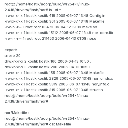
root@:/home/kostik/acorp/build/wr254x1/linux-
2.4.18/drivers/flash/nor# ls -al *
-rwxr-xr-x 1 kostik kostik 418 2005-06-07 13:48 Config.in
-rwxr-xr-x 1 kostik kostik 301 2005-06-07 13:48 Makefile
-rw-r--r-- 1 root root 834 2006-04-12 19:39 make.sh
-rwxr-xr-x 1 kostik kostik 15112 2005-06-07 13:48 nor_core.lib
-rw-r--r-- 1 root root 211453 2006-04-13 01:08 nor.o
export:
итого 20
drwxr-xr-x 2 kostik kostik 160 2006-04-13 10:50 .
drwxr-xr-x 3 kostik kostik 208 2006-04-13 10:50 ..
-rwxr-xr-x 1 kostik kostik 155 2005-06-07 13:48 Makefile
-rwxr-xr-x 1 kostik kostik 2829 2005-06-07 13:48 nor_cmds.c
-rwxr-xr-x 1 kostik kostik 5819 2005-06-07 13:48 nor_info.c
-rwxr-xr-x 1 kostik kostik 315 2005-06-07 13:48 struct.h
root@:/home/kostik/acorp/build/wr254x1/linux-
2.4.18/drivers/flash/nor#
nor/Makefile :
root@:/home/kostik/acorp/build/wr254x1/linux-
2.4.18/drivers/flash/nor# cat Makefile