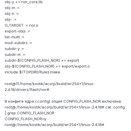
obj-y += nor_core.lib
obj-m :=
obj-n :=
obj- :=
O_TARGET := nor.o
export-objs :=
list-multi :=
mod-subdirs :=
subdir-y :=
subdir-m :=
subdir-$(CONFIG_FLASH_NOR) += export
obj-$(CONFIG_FLASH_NOR) += export/export.o
include $(TOPDIR)/Rules.make
root@11:/home/kostik/acorp/build/wr254x1/linux-
2.4.18/drivers/flash/nor#
В конфиге ядра (.config) опция CONFIG_FLASH_NOR включена:
root@:/home/kostik/acorp/build/wr254x1/linux-2.4.18# cat .config
| grep CONFIG_FLASH_NOR
CONFIG_FLASH_NOR=y
root@:/home/kostik/acorp/build/wr254x1/linux-2.4.18#