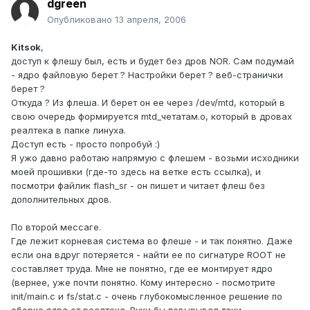
dgreen
Опубликовано
13 апреля, 2006
Kitsok
,
доступ к флешу был, есть и будет без дров NOR. Сам подумай
- ядро файловую берет ? Настройки берет ? веб-странички
берет ?
Откуда ? Из флеша. И берет он ее через /dev/mtd, который в
свою очередь формируется mtd_четатам.o, который в дровах
реалтека в папке линуха.
Доступ есть - просто попробуй :)
Я ужо давно работаю напрямую с флешем - возьми исходники
моей прошивки (где-то здесь на ветке есть ссылка), и
посмотри файлик flash_sr - он пишет и читает флеш без
дополнительных дров.
По второй мессаге.
Где лежит корневая система во флеше - и так понятно. Даже
если она вдруг потеряется - найти ее по сигнатуре ROOT не
составляет труда. Мне не понятно, где ее монтирует ядро
(вернее, уже почти понятно. Кому интересно - посмотрите
init/main.c и fs/stat.c - очень глубокомысленное решение по