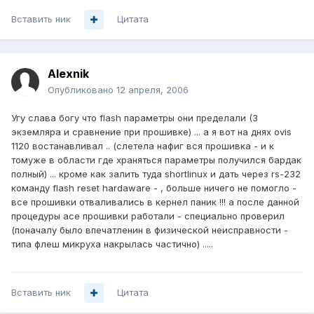
Вставить ник
Цитата
Alexnik
Опубликовано
12 апреля, 2006
Угу слава богу что flash параметры они пределали (3
экземляра и сравнение при прошивке) ... а я вот на днях ovis
1120 востанавливал .. (слетела нафиг вся прошивка - и к
томуже в области где храняться параметры получился бардак
полный) ... кроме как залить туда shortlinux и дать через rs-232
команду flash reset hardaware - , больше ничего не помогло -
все прошивки отваливались в кернел паник !!! а после данной
процедуры асе прошивки работали - специально проверил
(поначалу было впечатленин в физической неисправности -
типа флеш микруха накрылась частично) .....
Вставить ник
Цитата