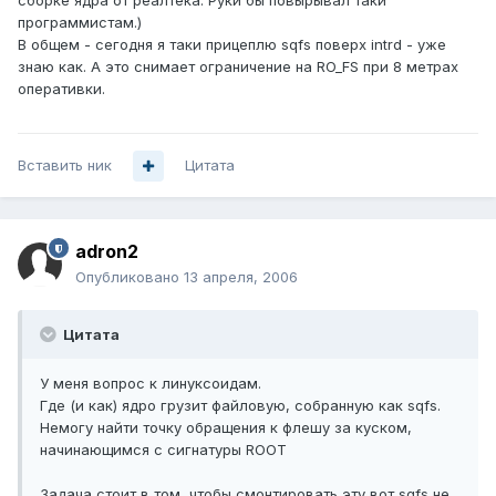
сборке ядра от реалтека. Руки бы повырывал таки
программистам.)
В общем - сегодня я таки прицеплю sqfs поверх intrd - уже
знаю как. А это снимает ограничение на RO_FS при 8 метрах
оперативки.
Вставить ник
Цитата
adron2
Опубликовано
13 апреля, 2006
Цитата
У меня вопрос к линуксоидам.
Где (и как) ядро грузит файловую, собранную как sqfs.
Немогу найти точку обращения к флешу за куском,
начинающимся с сигнатуры ROOT
Задача стоит в том, чтобы смонтировать эту вот sqfs не