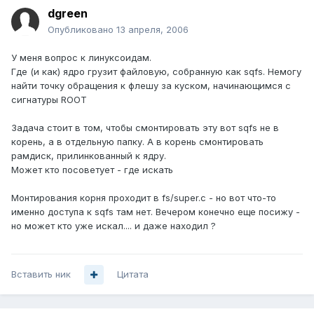
dgreen
Опубликовано
13 апреля, 2006
У меня вопрос к линуксоидам.
Где (и как) ядро грузит файловую, собранную как sqfs. Немогу
найти точку обращения к флешу за куском, начинающимся с
сигнатуры ROOT
Задача стоит в том, чтобы смонтировать эту вот sqfs не в
корень, а в отдельную папку. А в корень смонтировать
рамдиск, прилинкованный к ядру.
Может кто посоветует - где искать
Монтирования корня проходит в fs/super.c - но вот что-то
именно доступа к sqfs там нет. Вечером конечно еще посижу -
но может кто уже искал.... и даже находил ?
Вставить ник
Цитата