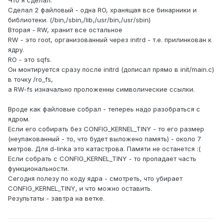
Что я сделал:
Сделал 2 файловый - одна RO, хранящая все бинарники и
библиотеки. (/bin,/sbin,/lib,/usr/bin,/usr/sbin)
Вторая - RW, хранит все остальное
RW - это root, организованный через initrd - т.е. прилинкован к
ядру.
RO - это sqfs.
Он монтируется сразу после initrd (дописал прямо в init/main.c)
в точку /ro_fs,
а RW-fs изначально проложенны символические ссылки.
Вроде как файловые собрал - тепереь надо разобраться с
ядром.
Если его собирать без CONFIG_KERNEL_TINY - то его размер
(неупакованный - то, что будет выложено память) - около 7
метров. Для d-linka это катастрова. Памяти не останется :(
Если собрать с CONFIG_KERNEL_TINY - то пропадает часть
функциональности.
Сегодня полезу по коду ядра - смотреть, что убирает
CONFIG_KERNEL_TINY, и что можно оставить.
Результаты - завтра на ветке.