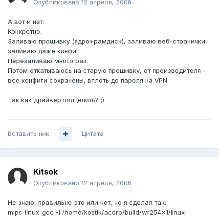
Опубликовано
12 апреля, 2006
А вот и нет.
Конкретно.
Заливаю прошивку (ядро+рамдиск), заливаю веб-странички,
заливаю даже конфиг.
Перезаливаю много раз.
Потом откатываюсь на старую прошивку, от производителя -
все конфиги сохранены, вплоть до пароля на VPN
Так как драйвер подцепить? ;)
Вставить ник
Цитата
Kitsok
Опубликовано
12 апреля, 2006
Не знаю, правильно это или нет, но я сделал так:
mips-linux-gcc -I /home/kostik/acorp/build/wr254x1/linux-