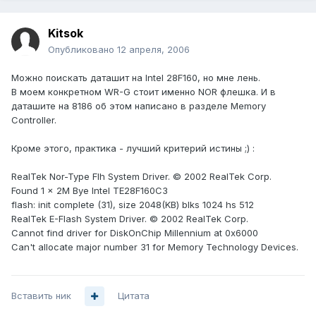
Kitsok
Опубликовано
12 апреля, 2006
Можно поискать даташит на Intel 28F160, но мне лень.
В моем конкретном WR-G стоит именно NOR флешка. И в
даташите на 8186 об этом написано в разделе Memory
Controller.
Кроме этого, практика - лучший критерий истины ;) :
RealTek Nor-Type Flh System Driver. © 2002 RealTek Corp.
Found 1 x 2M Bye Intel TE28F160C3
flash: init complete (31), size 2048(KB) blks 1024 hs 512
RealTek E-Flash System Driver. © 2002 RealTek Corp.
Cannot find driver for DiskOnChip Millennium at 0x6000
Can't allocate major number 31 for Memory Technology Devices.
Вставить ник
Цитата