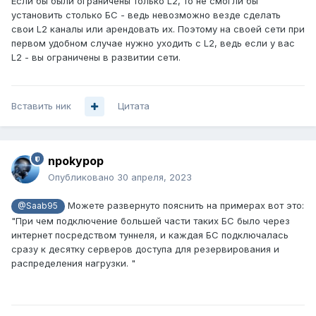
Если бы были ограничены только L2, то не смогли бы
установить столько БС - ведь невозможно везде сделать
свои L2 каналы или арендовать их. Поэтому на своей сети при
первом удобном случае нужно уходить с L2, ведь если у вас
L2 - вы ограничены в развитии сети.
Вставить ник
Цитата
npokypop
Опубликовано
30 апреля, 2023
Можете развернуто пояснить на примерах вот это:
@Saab95
"При чем подключение большей части таких БС было через
интернет посредством туннеля, и каждая БС подключалась
сразу к десятку серверов доступа для резервирования и
распределения нагрузки. "