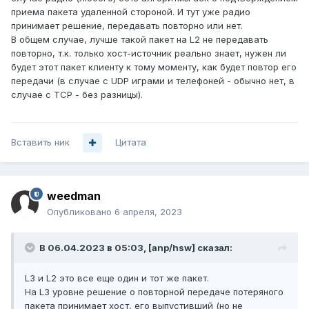
приема пакета удаленной стороной. И тут уже радио
принимает решение, передавать повторно или нет.
В общем случае, лучше такой пакет на L2 не передавать
повторно, т.к. только хост-источник реально знает, нужен ли
будет этот пакет клиенту к тому моменту, как будет повтор его
передачи (в случае с UDP играми и телефоней - обычно нет, в
случае с TCP - без разницы).
Вставить ник
Цитата
weedman
Опубликовано
6 апреля, 2023
В 06.04.2023 в 05:03,
[anp/hsw]
сказал:
L3 и L2 это все еще один и тот же пакет.
На L3 уровне решение о повторной передаче потеряного
пакета принимает хост, его выпустивший (но не