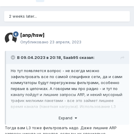
2 weeks later...
[anp/hsw]
Опубликовано
23 апреля, 2023
В 09.04.2023 в 20:18,
Saab95
сказал:
Но тут появляется вопрос - не всегда можно
зафильтровать все по самой специфике сети, да и сами
коммутаторы будут перегружены фильтрами, особенно
первые в цепочках. А говорим мы про радио - и тут по
каналу пойдут и лишние запросы ARP, и некий мусорный
трафик мелкими пакетами - все это займет лишнее
время канала (пакетная нагрузка). Использование L3
окажется выгоднее.
Expand
Тогда вам L3 тоже фильтровать надо. Даже лишние ARP
запросы никуда не денутся, если вы их специально