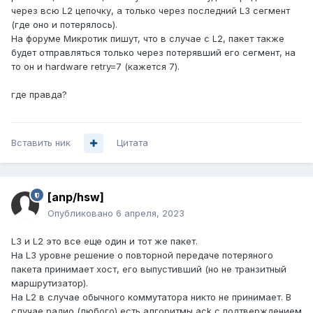
через всю L2 цепочку, а только через последний L3 сегмент
(где оно и потерялось).
На форуме Микротик пишут, что в случае с L2, пакет также
будет отправляться только через потерявший его сегмент, на
то он и hardware retry=7 (кажется 7).
где правда?
Вставить ник
Цитата
[anp/hsw]
Опубликовано
6 апреля, 2023
L3 и L2 это все еще один и тот же пакет.
На L3 уровне решение о повторной передаче потеряного
пакета принимает хост, его выпустивший (но не транзитный
маршрутизатор).
На L2 в случае обычного коммутатора никто не принимает. В
случае радио (любого) есть алгоритмы ack с подтверждением