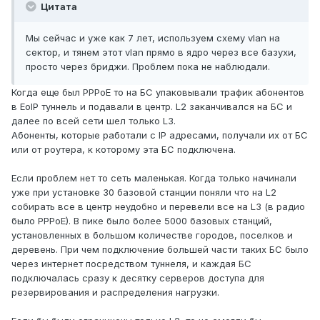
Цитата
Мы сейчас и уже как 7 лет, используем схему vlan на
сектор, и тянем этот vlan прямо в ядро через все базухи,
просто через бриджи. Проблем пока не наблюдали.
Когда еще был PPPoE то на БС упаковывали трафик абонентов
в EoIP туннель и подавали в центр. L2 заканчивался на БС и
далее по всей сети шел только L3.
Абоненты, которые работали с IP адресами, получали их от БС
или от роутера, к которому эта БС подключена.
Если проблем нет то сеть маленькая. Когда только начинали
уже при установке 30 базовой станции поняли что на L2
собирать все в центр неудобно и перевели все на L3 (в радио
было PPPoE). В пике было более 5000 базовых станций,
установленных в большом количестве городов, поселков и
деревень. При чем подключение большей части таких БС было
через интернет посредством туннеля, и каждая БС
подключалась сразу к десятку серверов доступа для
резервирования и распределения нагрузки.