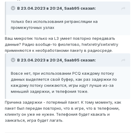
В 23.04.2023 в 20:24,
Saab95
сказал:
только без использования ретрансляции на
промежуточных узлах
Ваш микротик только на L3 умеет повторно передавать
данные? Радио вообще-то фиолетово, hwtxretry/swtxretry
применяются к необработаноми пакету в радиосреде.
В 23.04.2023 в 20:24,
Saab95
сказал:
Вовсе нет, при использовании PCQ каждому потоку
данных выделяется свой буфер, как раз задержки по
каждому потоку снижаются, игры идут лучше из-за
меньшей задержки, и телефония тоже.
Причина задержки - потеряный пакет. К тому моменту, как
пакет был передан повторно, что в игре, что в телефонии,
клиенту он уже не нужен. Телефония будет квакать и
заикаться, игра будет лагать.