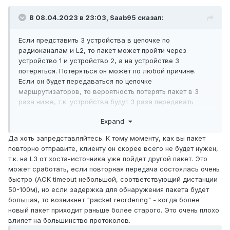
В 08.04.2023 в 23:03,
Saab95
сказал:
Если представить 3 устройства в цепочке по
радиоканалам и L2, то пакет может пройти через
устройство 1 и устройство 2, а на устройстве 3
потеряться. Потеряться он может по любой причине.
Если он будет передаваться по цепочке
маршрутизаторов, то вероятность потерять пакет в 3
раза ниже, т.к. устройства будут 3 раза передавать
пакет между собой.
Expand
Да хоть запредставляйтесь. К тому моменту, как вы пакет
повторно отправите, клиенту он скорее всего не будет нужен,
т.к. на L3 от хоста-источника уже пойдет другой пакет. Это
может сработать, если повторная передача состоялась очень
быстро (ACK timeout небольшой, соответствующий дистанции
50-100м), но если задержка для обнаружения пакета будет
большая, то возникнет "packet reordering" - когда более
новый пакет приходит раньше более старого. Это очень плохо
влияет на большинство протоколов.