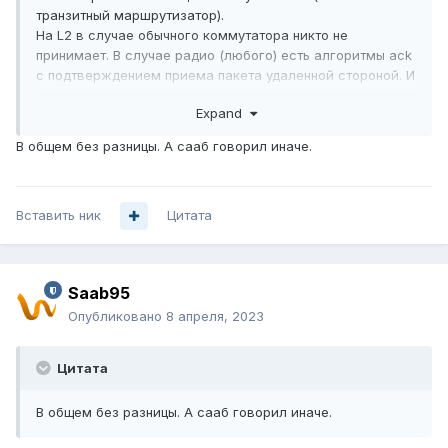
транзитный маршрутизатор).
На L2 в случае обычного коммутатора никто не
принимает. В случае радио (любого) есть алгоритмы ack
с подтверждением приема пакета удаленной стороной. И
тут уже радио принимает решение, передавать повторно
Expand
или нет.
В общем случае, лучше такой пакет на L2 не передавать
В общем без разницы. А сааб говорил иначе.
повторно, т.к. только хост-источник реально знает, нужен
ли будет этот пакет клиенту к тому моменту, как будет
повтор его передачи (в случае с UDP играми и
Вставить ник
телефоней - обычно нет, в случае с TCP - без разницы).
Цитата
Saab95
Опубликовано
8 апреля, 2023
Цитата
В общем без разницы. А сааб говорил иначе.