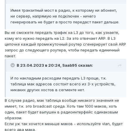
Имея транзитный мост в радио, к которому ни абонент,
ни сервер, напрямую не подключен - ничего
генерировать не будет а просто передаст пакет дальше.
Вы не сможете передать трафик на L3 до того, как узнаете,
кому его нужно передать на L2. За это отвечает ARP. В L3
цепочке каждый промежуточный роутер сгенерирует свой ARP
запрос до следующего роутера, чтобы передать единичный
пакет.
В 23.04.2023 в 20:24,
Saab95
сказал:
И по накладным расходам передать L3 проще, т.к.
таблица мак адресов состоит всего из 3-х устройств,
никаких других хостов в сегменте нет.
В случае радио, мак таблица вообще никакого значения не
имеет, т.к. это broadcast среда. Хоть там 1000 маков, хоть
один, пакет будет выпушен в радиоинтерфейс одинаковым
образом.
Если уж так хочется меньше маков - используйте vlan, будет
всего два мака.