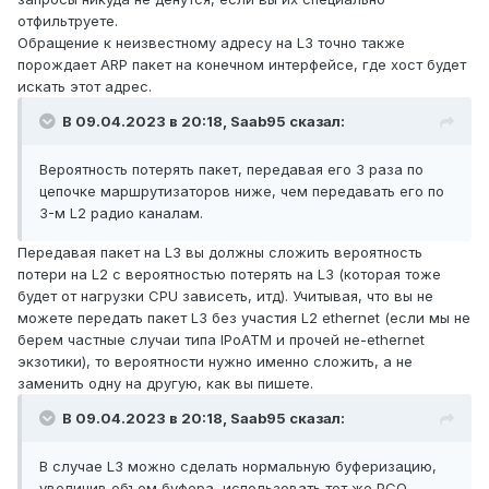
отфильтруете.
Обращение к неизвестному адресу на L3 точно также
порождает ARP пакет на конечном интерфейсе, где хост будет
искать этот адрес.
В 09.04.2023 в 20:18,
Saab95
сказал:
Вероятность потерять пакет, передавая его 3 раза по
цепочке маршрутизаторов ниже, чем передавать его по
3-м L2 радио каналам.
Передавая пакет на L3 вы должны сложить вероятность
потери на L2 с вероятностью потерять на L3 (которая тоже
будет от нагрузки CPU зависеть, итд). Учитывая, что вы не
можете передать пакет L3 без участия L2 ethernet (если мы не
берем частные случаи типа IPoATM и прочей не-ethernet
экзотики), то вероятности нужно именно сложить, а не
заменить одну на другую, как вы пишете.
В 09.04.2023 в 20:18,
Saab95
сказал:
В случае L3 можно сделать нормальную буферизацию,
увеличив объем буфера, использовать тот же PCQ -