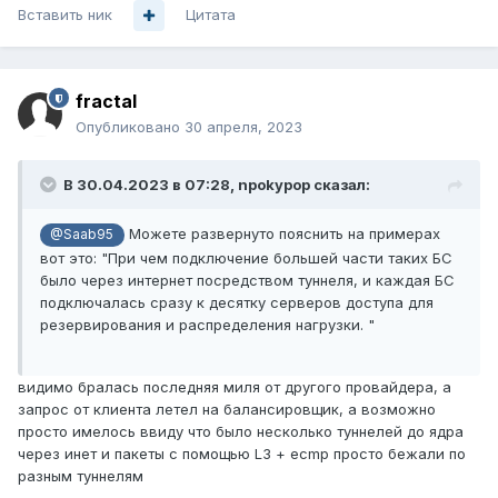
Вставить ник
Цитата
fractal
Опубликовано
30 апреля, 2023
В 30.04.2023 в 07:28,
npokypop
сказал:
Можете развернуто пояснить на примерах
@Saab95
вот это: "При чем подключение большей части таких БС
было через интернет посредством туннеля, и каждая БС
подключалась сразу к десятку серверов доступа для
резервирования и распределения нагрузки. "
видимо бралась последняя миля от другого провайдера, а
запрос от клиента летел на балансировщик, а возможно
просто имелось ввиду что было несколько туннелей до ядра
через инет и пакеты с помощью L3 + ecmp просто бежали по
разным туннелям