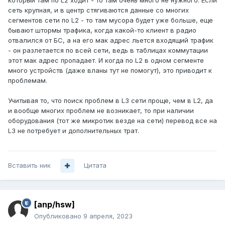
который там по L2 ходит - то там очень много не нужного. Если
сеть крупная, и в центр стягиваются данные со многих
сегментов сети по L2 - то там мусора будет уже больше, еще
бывают штормы трафика, когда какой-то клиент в радио
отвалился от БС, а на его мак адрес льется входящий трафик
- он разлетается по всей сети, ведь в таблицах коммутации
этот мак адрес пропадает. И когда по L2 в одном сегменте
много устройств (даже вланы тут не помогут), это приводит к
проблемам.
Учитывая то, что поиск проблем в L3 сети проще, чем в L2, да
и вообще многих проблем не возникает, то при наличии
оборудования (тот же микротик везде на сети) перевод все на
L3 не потребует и дополнительных трат.
Вставить ник
Цитата
[anp/hsw]
Опубликовано
9 апреля, 2023