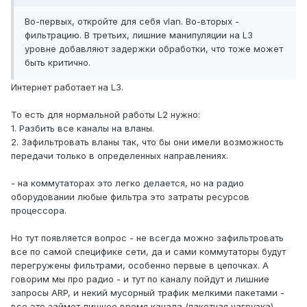
Во-первых, откройте для себя vlan. Во-вторых -
фильтрацию. В третьих, лишние манипуляции на L3
уровне добавляют задержки обработки, что тоже может
быть критично.
Интернет работает на L3.
То есть для нормальной работы L2 нужно:
1. Разбить все каналы на вланы.
2. Зафильтровать вланы так, что бы они имели возможность
передачи только в определенных направлениях.
- на коммутаторах это легко делается, но на радио
оборудовании любые фильтра это затраты ресурсов
процессора.
Но тут появляется вопрос - не всегда можно зафильтровать
все по самой специфике сети, да и сами коммутаторы будут
перегружены фильтрами, особенно первые в цепочках. А
говорим мы про радио - и тут по каналу пойдут и лишние
запросы ARP, и некий мусорный трафик мелкими пакетами -
все это займет лишнее время канала (пакетная нагрузка).