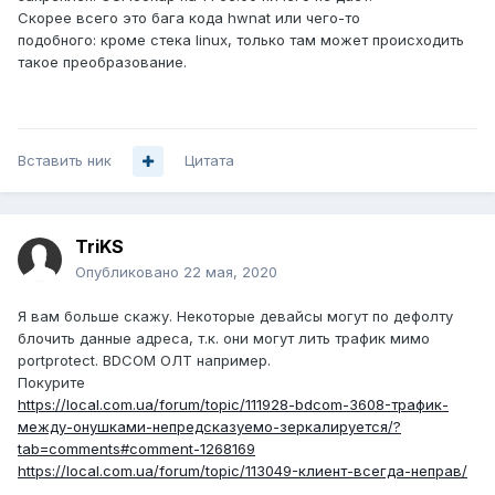
Скорее всего это бага кода hwnat или чего-то
подобного: кроме стека linux, только там может происходить
такое преобразование.
Вставить ник
Цитата
TriKS
Опубликовано
22 мая, 2020
Я вам больше скажу. Некоторые девайсы могут по дефолту
блочить данные адреса, т.к. они могут лить трафик мимо
portprotect. BDCOM ОЛТ например.
Покурите
https://local.com.ua/forum/topic/111928-bdcom-3608-трафик-
между-онушками-непредсказуемо-зеркалируется/?
tab=comments#comment-1268169
https://local.com.ua/forum/topic/113049-клиент-всегда-неправ/