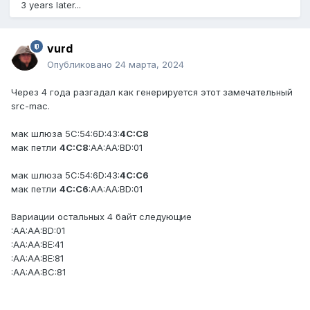
3 years later...
vurd
Опубликовано
24 марта, 2024
Через 4 года разгадал как генерируется этот замечательный
src-mac.
мак шлюза 5C:54:6D:43:
4C:C8
мак петли
4C:C8
:AA:AA:BD:01
мак шлюза 5C:54:6D:43:
4C:C6
мак петли
4C:C6
:AA:AA:BD:01
Вариации остальных 4 байт следующие
:AA:AA:BD:01
:AA:AA:BE:41
:AA:AA:BE:81
:AA:AA:BC:81