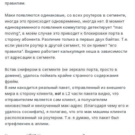
правилам.
Маки появляются одинаковые, со всех роутеров в сегменте,
иногда это происходит одновременно, иногда нет. В момент
единовременного появления коммутатор детектирует "mac
moving", в моём случае это приводит к блокировке порта в
сторону абонента. Различие только в первых двух байтах. Т.е.
если увезти роутер в другой сегмент, то он примет "его
правила". Видимо работает калькуляция хеша в зависимости
от адресации в сегменте.
Встав снифером в сегменте (не зеркало порта, просто в
домене), удалось поймать крайне странного содержания
фрейм.
В нем находится реальный пакет, отправленный из внешнего
мира в сторону клиента,
но!
в L2 части пакета видно, что
отправителем является сам клиент, а получателем
неизвестный и неизученный мак-адрес (благодаря чему его и
удалось соснифать), я полагаю, что это мак машины клиента
расположенный за роутером. Т.е. я думаю, что пакет был
отрефлекчен в аплинк.