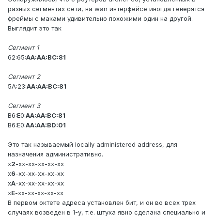
разных сегментах сети, на wan интерфейсе иногда генерятся
фреймы с маками удивительно похожими один на другой.
Выглядит это так
Сегмент 1
62:65:
AA:AA:BC:81
Сегмент 2
5A:23:
AA:AA:BC:81
Сегмент 3
B6:E0:
AA:AA:BC:81
B6:E0:
AA:AA:BD:01
Это так называемый locally administered address, для
назначения административно.
x
2
-xx-xx-xx-xx-xx
x
6
-xx-xx-xx-xx-xx
x
A
-xx-xx-xx-xx-xx
x
E
-xx-xx-xx-xx-xx
В первом октете адреса установлен бит, и он во всех трех
случаях возведен в 1-у, т.е. штука явно сделана специально и