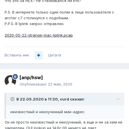
Что это за НЁХ? Не сталкивался ли кто?
P.S. В интернете только один поляк в лице пользователя с
archer c7 столкнулся с подобным.
P.P.S. В tplink запрос отправлен.
2020-05-22-strange-mac-tplink.pcap
Вставить ник
Цитата
[anp/hsw]
Опубликовано
22 мая, 2020
В 22.05.2020 в 11:20,
vurd
сказал:
неизвестный и неизученный мак-адрес
Он не просто неизвестный и неизученый, а еще и ни за кем не
закреплен. OUI lookup на 14:6c:00 ничего не дает.