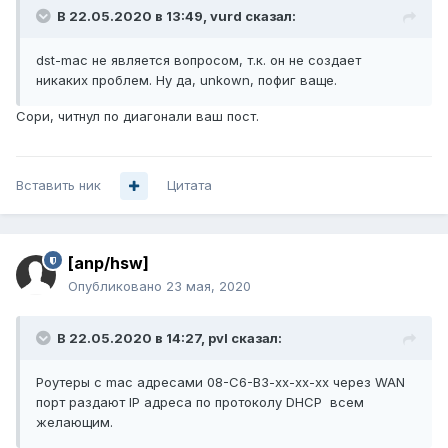
В 22.05.2020 в 13:49,
vurd
сказал:
dst
-mac не является вопросо
м, т.к. он не создает
никаких проблем. Ну да, unkown, пофиг ваще.
Сори, читнул по диагонали ваш пост.
Вставить ник
Цитата
[anp/hsw]
Опубликовано
23 мая, 2020
В 22.05.2020 в 14:27,
pvl
сказал:
Роутеры с mac адресами 08-C6-B3-xx-xx-xx через WAN
порт раздают IP адреса по протоколу DHCP всем
желающим.