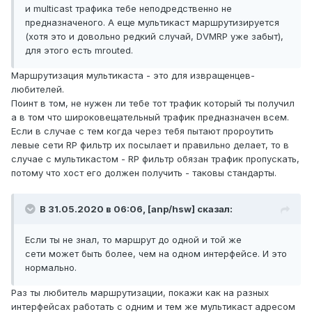
и multicast трафика тебе неподредственно не
предназначеного. А еще мультикаст маршрутизируется
(хотя это и довольно редкий случай, DVMRP уже забыт),
для этого есть mrouted.
Маршрутизация мультикаста - это для извращенцев-
любителей.
Поинт в том, не нужен ли тебе тот трафик который ты получил
а в том что широковещательный трафик предназначен всем.
Если в случае с тем когда через тебя пытают пророутить
левые сети RP фильтр их посылает и правильно делает, то в
случае с мультикастом - RP фильтр обязан трафик пропускать,
потому что хост его должен получить - таковы стандарты.
В 31.05.2020 в 06:06,
[anp/hsw]
сказал:
Если ты не знал, то маршрут до одной и той же
сети может быть более, чем на одном интерфейсе. И это
нормально.
Раз ты любитель маршрутизации, покажи как на разных
интерфейсах работать с одним и тем же мультикаст адресом