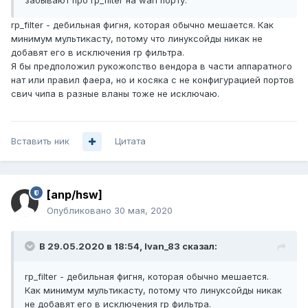
забывают про rp_filter на wan порту.
rp_filter - дебильная фигня, которая обычно мешается. Как
минимум мультикасту, потому что линуксойды никак не
добавят его в исключения rp фильтра.
Я бы предположил рукожопство вендора в части аппаратного
нат или правил фаера, но и косяка с не конфигурацией портов
свич чипа в разные вланы тоже не исключаю.
Вставить ник
Цитата
[anp/hsw]
Опубликовано
30 мая, 2020
В 29.05.2020 в 18:54,
Ivan_83
сказал:
rp_filter - дебильная фигня, которая обычно мешается.
Как минимум мультикасту, потому что линуксойды никак
не добавят его в исключения rp фильтра.