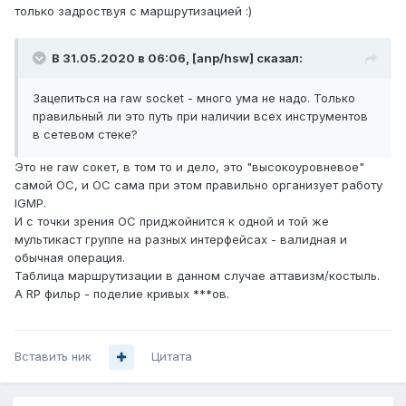
только задроствуя с маршрутизацией
:)
В 31.05.2020 в 06:06,
[anp/hsw]
сказал:
Зацепиться на raw socket - много ума не надо. Только
правильный ли это путь при наличии всех инструментов
в сетевом стеке?
Это не raw сокет, в том то и дело, это "высокоуровневое"
самой ОС, и ОС сама при этом правильно организует работу
IGMP.
И с точки зрения ОС приджойнится к одной и той же
мультикаст группе на разных интерфейсах - валидная и
обычная операция.
Таблица маршрутизации в данном случае аттавизм/костыль.
А RP фильр - поделие кривых ***ов.
Вставить ник
Цитата