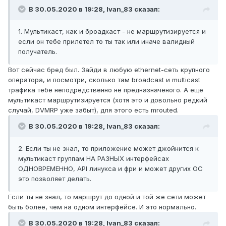
В 30.05.2020 в 19:28,
Ivan_83
сказал:
1. Мультикаст, как и броадкаст - не маршрутизируется и
если он тебе прилетел то ты так или иначе валидный
получатель.
Вот сейчас бред был. Зайди в любую ethernet-сеть крупного
оператора, и посмотри, сколько там broadcast и multicast
трафика тебе неподредственно не предназначеного. А еще
мультикаст маршрутизируется (хотя это и довольно редкий
случай, DVMRP уже забыт), для этого есть mrouted.
В 30.05.2020 в 19:28,
Ivan_83
сказал:
2. Если ты не знал, то приложение может джойнится к
мультикаст группам НА РАЗНЫХ интерфейсах
ОДНОВРЕМЕННО, API линукса и фри и может других ОС
это позволяет делать.
Если ты не знал, то маршрут до одной и той же сети может
быть более, чем на одном интерфейсе. И это нормально.
В 30.05.2020 в 19:28,
Ivan_83
сказал: