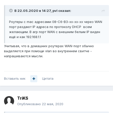
В 22.05.2020 в 14:27,
pvl
сказал:
Роутеры с mac адресами 08-C6-B3-xx-xx-xx через WAN
порт раздают IP адреса по протоколу DHCP всем
желающим. В arp порт WAN с внешним белым IP виден
ещё и как 192.168.1.1
Учитывая, что в домашних роутерах WAN-порт обычно
выделяется при помощи vlan во внутреннем свитче -
напрашиваются мысли.
Вставить ник
Цитата
TriKS
Опубликовано
22 мая, 2020