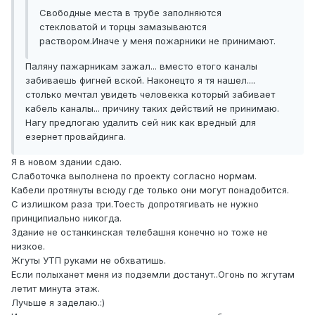
Свободные места в трубе заполняются
стекловатой и торцы замазываются
раствором.Иначе у меня пожарники не принимают.
Паляну пажарникам зажал... вместо етого каналы
забиваешь фигней вской. Наконецто я тя нашел....
столько мечтал увидеть человекка который забивает
кабель каналы... причину таких действий не принимаю.
Нагу предлогаю удалить сей ник как вредный для
езернет провайдинга.
Я в новом здании сдаю.
Слаботочка выполнена по проекту согласно нормам.
Кабели протянуты всюду где только они могут понадобится.
С излишком раза три.Тоесть допротягивать не нужно
принципиально никогда.
Здание не останкинская телебашня конечно но тоже не
низкое.
Жгуты УТП руками не обхватишь.
Если полыханет меня из подземли достанут..Огонь по жгутам
летит минута этаж.
Лучьше я заделаю.:)