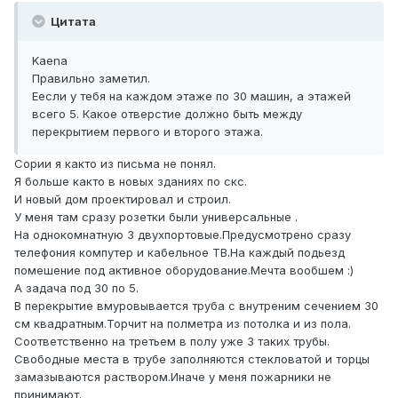
Цитата
Kaena
Правильно заметил.
Еесли у тебя на каждом этаже по 30 машин, а этажей
всего 5. Какое отверстие должно быть между
перекрытием первого и второго этажа.
Сории я както из письма не понял.
Я больше както в новых зданиях по скс.
И новый дом проектировал и строил.
У меня там сразу розетки были универсальные .
На однокомнатную 3 двухпортовые.Предусмотрено сразу
телефония компутер и кабельное ТВ.На каждый подьезд
помешение под активное оборудование.Мечта вообшем :)
А задача под 30 по 5.
В перекрытие вмуровывается труба с внутреним сечением 30
см квадратным.Торчит на полметра из потолка и из пола.
Соответственно на третьем в полу уже 3 таких трубы.
Свободные места в трубе заполняются стекловатой и торцы
замазываются раствором.Иначе у меня пожарники не
принимают.