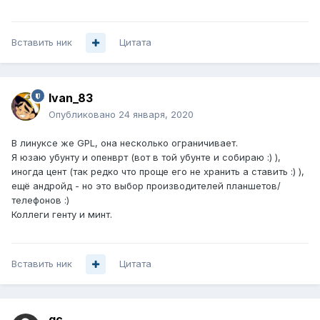
Вставить ник
Цитата
Ivan_83
Опубликовано
24 января, 2020
В линуксе же GPL, она несколько ограничивает.
Я юзаю убунту и опенврт (вот в той убунте и собираю
:) )
,
иногда цент (так редко что проще его не хранить а ставить :) ),
ещё андройд - но это выбор производителей планшетов/
телефонов
:)
Коллеги генту и минт.
Вставить ник
Цитата
gc