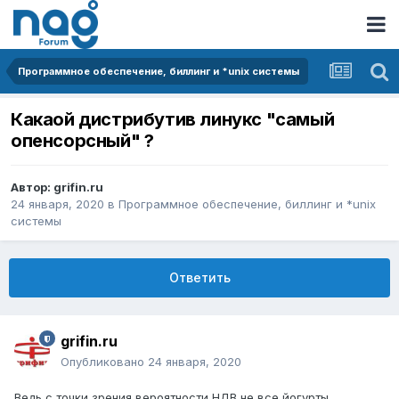
Программное обеспечение, биллинг и *unix системы
Какаой дистрибутив линукс "самый
опенсорсный" ?
Автор:
grifin.ru
24 января, 2020
в
Программное обеспечение, биллинг и *unix
системы
Ответить
grifin.ru
Опубликовано
24 января, 2020
Ведь с точки зрения вероятности НДВ не все йогурты