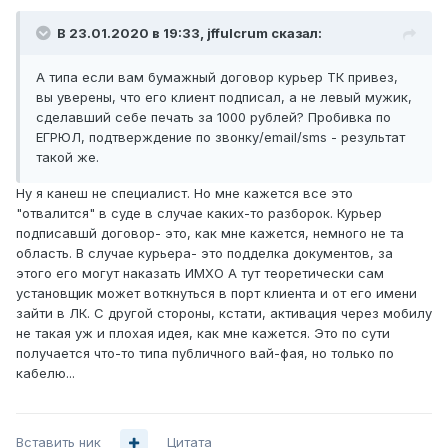
В 23.01.2020 в 19:33,
jffulcrum
сказал:
А типа если вам бумажный договор курьер ТК привез,
вы уверены, что его клиент подписал, а не левый мужик,
сделавший себе печать за 1000 рублей? Пробивка по
ЕГРЮЛ, подтверждение по звонку/email/sms - результат
такой же.
Ну я канеш не специалист. Но мне кажется все это
"отвалится" в суде в случае каких-то разборок. Курьер
подписавшй договор- это, как мне кажется, немного не та
область. В случае курьера- это подделка документов, за
этого его могут наказать ИМХО А тут теоретически сам
установщик может воткнуться в порт клиента и от его имени
зайти в ЛК. С другой стороны, кстати, активация через мобилу
не такая уж и плохая идея, как мне кажется. Это по сути
получается что-то типа публичного вай-фая, но только по
кабелю...
Вставить ник
Цитата