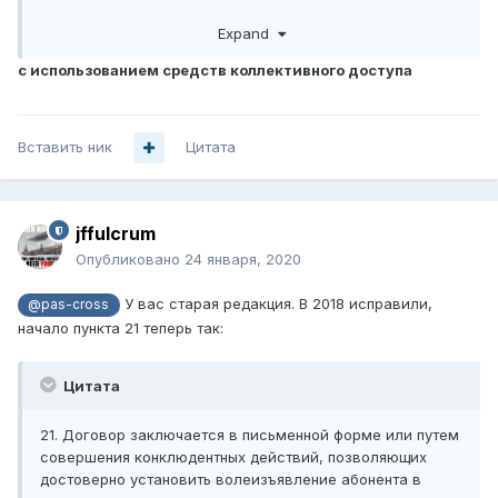
действий, считается заключенным с момента
Expand
осуществления абонентом и (или) пользователем
вызова, а в случае, если действия пользователя,
с использованием средств коллективного доступа
направленные на заключение договора об оказании
услуг местной, внутризоновой, междугородной и
международной телефонной связи с использованием
Вставить ник
средств коллективного доступа,
Цитата
jffulcrum
Опубликовано
24 января, 2020
У вас старая редакция. В 2018 исправили,
@pas-cross
начало пункта 21 теперь так:
Цитата
21. Договор заключается в письменной форме или путем
совершения конклюдентных действий, позволяющих
достоверно установить волеизъявление абонента в