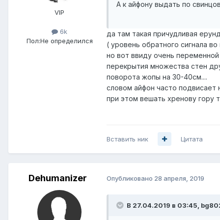
А к айфону выдать по свинц
VIP
6k
да там такая причудливая ерунд
Пол:
Не определился
( уровень обратного сигнала во
но вот ввиду очень переменной 
перекрытия множества стен дру
поворота жопы на 30-40см....
словом айфон часто подвисает 
при этом вешать хренову гору т
Вставить ник
Цитата
Dehumanizer
Опубликовано
28 апреля, 2019
В 27.04.2019 в 03:45,
bg80