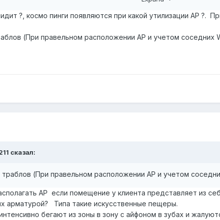
ient-to-Client forwarding. Меняли Hw. Protection Mode. Пробова
идит ?, космо пинги появляются при какой утилизации AP ?. Пр
формация - с радостью предоставлю.
раблов (При правельном расположении AP и учетом соседних W
ю помощь.
211
сказал:
 траблов (При правельном расположении AP и учетом соседних
располагать AP если помещение у клиента представляет из се
ых арматурой? Типа такие искусственные пещеры.
тенсивно бегают из зоны в зону с айфоном в зубах и жалую