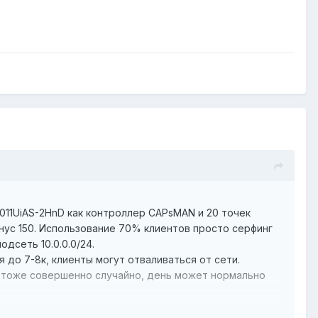
11UiAS-2HnD как контроллер CAPsMAN и 20 точек
инус 150. Использование 70% клиентов просто серфинг
одсеть 10.0.0.0/24.
 до 7-8к, клиенты могут отваливаться от сети.
о тоже совершенно случайно, день может нормально
Channel, меняли MTU в datapath. Пробовали играть с