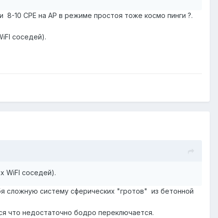
ли ставить галки HT Basic MCS. Возможно что-то еще,
и 8-10 CPE на AP в режиме простоя тоже космо пинги ?.
iFI соседей).
 WiFI соседей).
бя сложную систему сферических "гротов" из бетонной
тся что недостаточно бодро переключается.