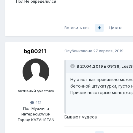
Пол:
Не определился
Вставить ник
Цитата
bg80211
Опубликовано
27 апреля, 2019
В 27.04.2019 в 09:38,
LostS
Ну а вот как правильно можн
бетонной штукатурки, густо
Активный участник
Причем некоторые менеджеры
412
Пол:
Мужчина
Интересы:
WISP
Бывают чудеса
Город:
KAZAHSTAN