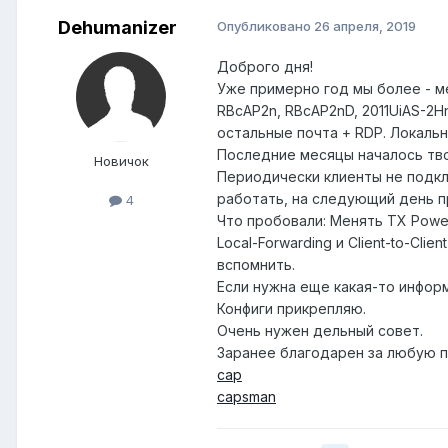
Dehumanizer
Опубликовано
26 апреля, 2019
Доброго дня!
Уже примерно год мы более - м
RBcAP2n, RBcAP2nD, 2011UiAS-2H
остальные почта + RDP. Локальна
Последние месяцы началось твор
Новичок
Периодически клиенты не подкл
работать, на следующий день пр
4
Что пробовали: Менять TX Power
Local-Forwarding и Client-to-Cli
вспомнить.
Если нужна еще какая-то инфор
Конфиги прикрепляю.
Очень нужен дельный совет.
Заранее благодарен за любую 
cap
capsman