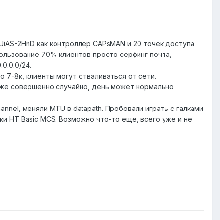
UiAS-2HnD как контроллер CAPsMAN и 20 точек доступа
пользование 70% клиентов просто серфинг почта,
0.0.0/24.
 7-8к, клиенты могут отваливаться от сети.
оже совершенно случайно, день может нормально
nnel, меняли MTU в datapath. Пробовали играть с галками
галки HT Basic MCS. Возможно что-то еще, всего уже и не