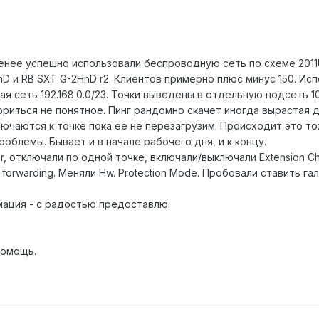
енее успешно использовали беспроводную сеть по схеме 2011
nD и RB SXT G-2HnD r2. Клиентов примерно плюс минус 150. Ис
я сеть 192.168.0.0/23. Точки выведены в отдельную подсеть 10.
иться не понятное. Пинг рандомно скачет иногда вырастая до
ючаются к точке пока ее не перезагрузим. Происходит это т
облемы. Бывает и в начале рабочего дня, и к концу.
, отключали по одной точке, включали/выключали Extension Cha
ent forwarding. Меняли Hw. Protection Mode. Пробовали ставить 
мация - с радостью предоставлю.
помощь.