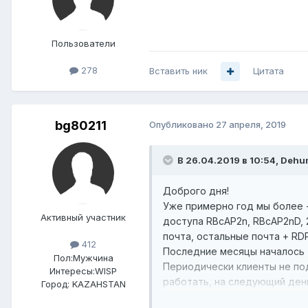
Пользователи
278
Вставить ник
Цитата
bg80211
Опубликовано
27 апреля, 2019
В 26.04.2019 в 10:54,
Dehu
Доброго дня!
Уже примерно год мы более 
Активный участник
доступа RBcAP2n, RBcAP2nD, 
почта, остальные почта + RDP
412
Последние месяцы началось т
Пол:
Мужчина
Периодически клиенты не по
Интересы:
WISP
работать, на следующий день
Город:
KAZAHSTAN
Что пробовали: Менять TX Po