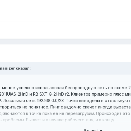
manizer
сказал:
- менее успешно использовали беспроводную сеть по схеме 20
2011UiAS-2HnD и RB SXT G-2HnD r2. Клиентов примерно плюс м
. Локальная сеть 192.168.0.0/23. Точки выведены в отдельную п
вориться не понятное. Пинг рандомно скачет иногда вырастая
дключаются к точке пока ее не перезагрузим. Происходит эт
 проблемы. Бывает и в начале рабочего дня, и к концу.
wer, отключали по одной точке, включали/выключали Extension 
Expand