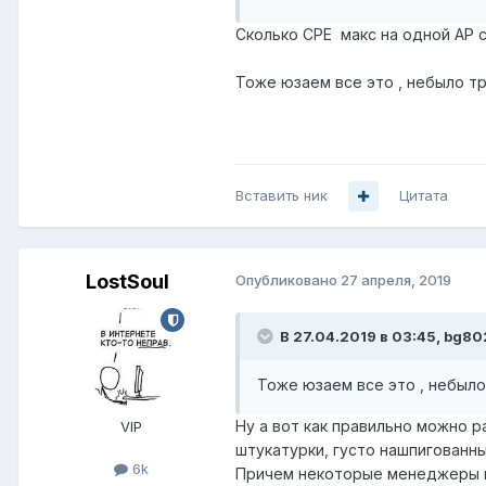
галками Local-Forwarding и Cl
всего уже и не вспомнить.
Сколько CPE макс на одной AP с
Если нужна еще какая-то ин
Конфиги прикрепляю.
Тоже юзаем все это , небыло т
Очень нужен дельный совет.
Заранее благодарен за любу
Вставить ник
Цитата
cap
Unavailable
LostSoul
Опубликовано
27 апреля, 2019
capsman
В 27.04.2019 в 03:45,
bg80
Unavailable
Тоже юзаем все это , небыло
Ну а вот как правильно можно 
VIP
штукатурки, густо нашпигованн
6k
Причем некоторые менеджеры ин