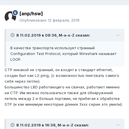
[anp/hsw]
Опубликовано
12 февраля, 2019
В 11.02.2019 в 08:36,
M-a-x-Z
сказал:
В качестве транспорта использует странный
Configuration Test Protocol, который Wireshark называет
LOOP.
CTP никакой не странный, он входит в стандарт ethernet,
создан был как L2-ping, (с возможностью пинговать самого
себя через петлю).
Большинство LBD работающего на свичах, работают именно
на CTP. Им можно пользоваться также для обнаружений
петель между 2 и больше портами, не прибегая к обработке
STP (и как минимум некоторые длинки 3xxx серии это умели).
В 11.02.2019 в 16:38,
M-a-x-Z
сказал: