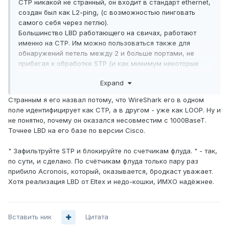
CTP никакой не странный, он входит в стандарт ethernet,
создан был как L2-ping, (с возможностью пинговать
самого себя через петлю).
Большинство LBD работающего на свичах, работают
именно на CTP. Им можно пользоваться также для
обнаружений петель между 2 и больше портами, не
прибегая к обработке STP (и как минимум некоторые
длинки 3xxx серии это умели).
Expand
Странным я его назвал потому, что WireShark его в одном
Зафильтруйте STP и блокируйте по счетчикам флуда.
поле идентифицирует как CTP, а в другом - уже как LOOP. Ну и
Чем меньше устройств в STP-домене, тем меньше
не понятно, почему он оказался несовместим с 1000BaseT.
проблем.
Точнее LBD на его базе по версии Cisco.
" Зафильтруйте STP и блокируйт
е по счетчикам флуда. " - так,
по сути, и сделано. По счётчикам флуда только пару раз
прибило Acronois, который, оказывается, бродкаст уважает.
Хотя реализация LBD от Eltex и недо-кошки, ИМХО надёжнее.
Вставить ник
Цитата