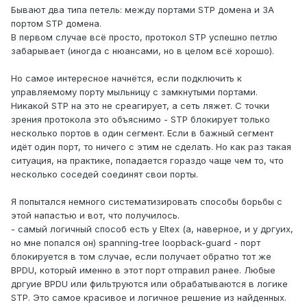
Бывают два типа петель: между портами STP домена и ЗА
портом STP домена.
В первом случае всё просто, протокол STP успешно петлю
забарывает (иногда с нюансами, но в целом всё хорошо).
Но самое интересное начнётся, если подключить к
управляемому порту мыльницу с замкнутыми портами.
Никакой STP на это не среагирует, а сеть ляжет. С точки
зрения протокола это объяснимо - STP блокирует только
несколько портов в один сегмент. Если в бажный сегмент
идёт один порт, то ничего с этим не сделать. Но как раз такая
ситуация, на практике, попадается гораздо чаще чем то, что
несколько соседей соединят свои порты.
Я попытался немного систематизировать способы борьбы с
этой напастью и вот, что получилось.
- самый логичный способ есть у Eltex (а, наверное, и у дргуих,
но мне попался он) spanning-tree loopback-guard - порт
блокируется в том случае, если получает обратно тот же
BPDU, который именно в этот порт отправил ранее. Любые
дргуие BPDU или фильтруются или обрабатываются в логике
STP. Это самое красивое и логичное решение из найденных.