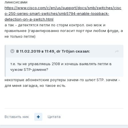
линксисами
https://www.cisco.com/c/en/us/support/docs/smb/switches/cisc
o-250-series-smart-switches/smb5794-enable-loopback-
detection-on-a-switch.html
а так - детектятся петли по сторм контрол. оно мож и
правильнее (гарантированно погасит порт при любом флуде, а
не только петле)
В 11.02.2019 в 11:49,
dr Tr0jan
сказал:
т.е. ты не управляешь 2108 и хочешь выявлять петли в
чужом STP-домене?
некоторые абонентские роутеры зачем-то шлют STP. зачем -
для меня загадка, но такое есть.
Вставить ник
Цитата