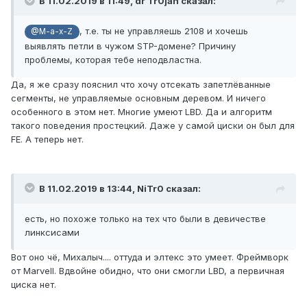
В 11.02.2019 в 11:49,
dr Tr0jan
сказал:
, т.е. ты не управляешь 2108 и хочешь
@M-a-x-Z
выявлять петли в чужом STP-домене? Причину
проблемы, которая тебе неподвластна.
Да, я же сразу пояснил что хочу отсекать запетлёванные
сегменты, не управляемые основным деревом. И ничего
особенного в этом нет. Многие умеют LBD. Да и алгоритм
такого поведения простецкий. Даже у самой циски он был для
FE. А теперь нет.
В 11.02.2019 в 13:44,
NiTr0
сказал:
есть, но похоже только на тех что были в девичестве
линксисами
Вот оно чё, Михалыч.... оттуда и элтекс это умеет. Фреймворк
от Marvell. Вдвойне обидно, что они смогли LBD, а первичная
циска нет.