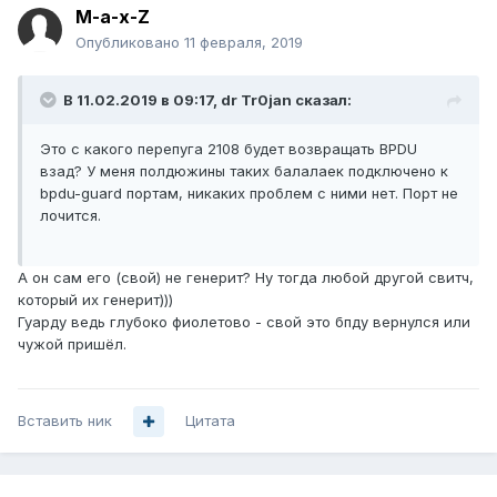
M-a-x-Z
Опубликовано
11 февраля, 2019
В 11.02.2019 в 09:17,
dr Tr0jan
сказал:
Это с какого перепуга 2108 будет возвращать BPDU
взад? У меня полдюжины таких балалаек подключено к
bpdu-guard портам, никаких проблем с ними нет. Порт не
лочится.
А он сам его (свой) не генерит? Ну тогда любой другой свитч,
который их генерит)))
Гуарду ведь глубоко фиолетово - свой это бпду вернулся или
чужой пришёл.
Вставить ник
Цитата