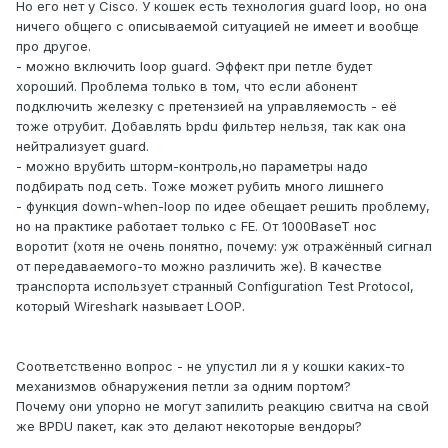
Но его нет у Cisco. У кошек есть технология guard loop, но она
ничего общего с описываемой ситуацией не имеет и вообще
про другое.
- можно включить loop guard. Эффект при петле будет
хороший. Проблема только в том, что если абонент
подключить железку с претензией на управляемость - её
тоже отрубит. Добавлять bpdu фильтер нельзя, так как она
нейтрализует guard.
- можно врубить шторм-контроль,но параметры надо
подбирать под сеть. Тоже может рубить много лишнего
- функция down-when-loop по идее обещает решить проблему,
но на практике работает только с FE. От 1000BaseT нос
воротит (хотя не очень понятно, почему: уж отражённый сигнал
от передаваемого-то можно различить же). В качестве
транспорта использует странный Configuration Test Protocol,
который Wireshark называет LOOP.
Соответственно вопрос - не упустил ли я у кошки каких-то
механизмов обнаружения петли за одним портом?
Почему они упорно не могут запилить реакцию свитча на свой
же BPDU пакет, как это делают некоторые вендоры?