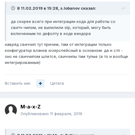
В 11.02.2019 в 15:28,
s.lobanov
сказал:
да скорее всего при интеграции кода для работы со
свитч-чипом, не выпилили stp, который, могу быть
включенным по дефолту в коде вендора
навряд свиччип тут причем, там от интеграции только
конфигуратор вланов юзерспейсный в основном. да и стп -
оно не свиччипом шлется, свиччипы там тупые (а то и вообще
интегрированные)
Вставить ник
Цитата
M-a-x-Z
Опубликовано
11 февраля, 2019