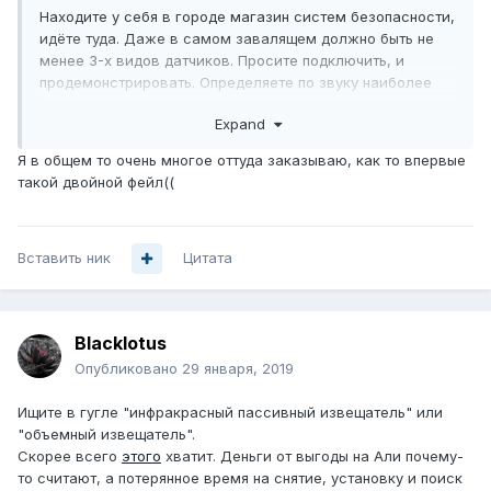
Находите у себя в городе магазин систем безопасности,
идёте туда. Даже в самом завалящем должно быть не
менее 3-х видов датчиков. Просите подключить, и
продемонстрировать. Определяете по звуку наиболее
подходящий, они обычно бесшумные. Профит.
Expand
Я в общем то очень многое оттуда заказываю, как то впервые
такой двойной фейл((
Вставить ник
Цитата
Blacklotus
Опубликовано
29 января, 2019
Ищите в гугле "инфракрасный пассивный извещатель" или
"объемный извещатель".
Скорее всего
этого
хватит. Деньги от выгоды на Али почему-
то считают, а потерянное время на снятие, установку и поиск