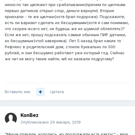
некисло так щёлкают при срабатывании(причем по щелчкам
первых датчиков открыл спор, деньги вернули). Вторые
приехали - те же щелчки(хотя брал подороже). Подскажите,
есть ли вариант сделать их бесшумными(хотя я сам понимаю,
что скорее-всего нет, не будешь же их шумкой облеплять:)?
Если же нет, прошу подсказать самые обычные ПИР датчики,
но бесшумные(чтоб наверняка). Лет 5 назад брал какие то
Рефлекс в родительский дом, стоили буквально по 500
рублей, и они бесшумно работают уже который год. Сейчас
же чет не могу такие найти, мб их назвали подругому?
Вставить ник
Цитата
KonBez
Опубликовано
29 января, 2019
"Мыши плакали, кололись, но продолжали есть кактус" - мои