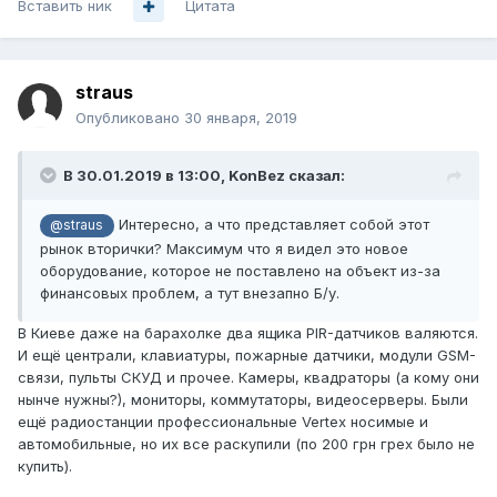
Вставить ник
Цитата
straus
Опубликовано
30 января, 2019
В 30.01.2019 в 13:00,
KonBez
сказал:
Интересно, а что представляет собой этот
@straus
рынок вторички? Максимум что я видел это новое
оборудование, которое не поставлено на объект из-за
финансовых проблем, а тут внезапно Б/у.
В Киеве даже на барахолке два ящика PIR-датчиков валяются.
И ещё централи, клавиатуры, пожарные датчики, модули GSM-
связи, пульты СКУД и прочее. Камеры, квадраторы (а кому они
нынче нужны?), мониторы, коммутаторы, видеосерверы. Были
ещё радиостанции профессиональные Vertex носимые и
автомобильные, но их все раскупили (по 200 грн грех было не
купить).