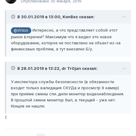
Опубликовано
30 января, 2019
В 30.01.2019 в 13:00,
KonBez
сказал:
Интересно, а что представляет собой этот
@straus
рынок вторички? Максимум что я видел это новое
оборудование, которое не поставлено на объект из-за
финансовых проблем, а тут внезапно Б/у.
В 28.01.2019 в 13:22,
dr Tr0jan
сказал:
У инспектора службы безопасности (в обязанности
входит только валидация СКУДа и просмотр 9 камер)
при приёме смены спи..дили монитор видеонаблюдения.
В прошлой смене монитор был, в текущей - уже нет.
Концов не нашли.
(: