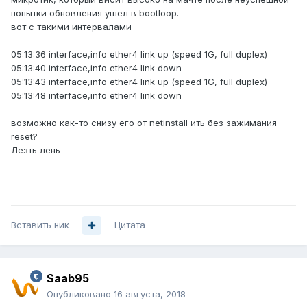
попытки обновления ушел в bootloop.
вот с такими интервалами
05:13:36 interface,info ether4 link up (speed 1G, full duplex)
05:13:40 interface,info ether4 link down
05:13:43 interface,info ether4 link up (speed 1G, full duplex)
05:13:48 interface,info ether4 link down
возможно как-то снизу его от netinstall ить без зажимания
reset?
Лезть лень
Вставить ник
Цитата
Saab95
Опубликовано
16 августа, 2018