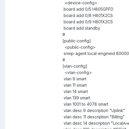
<device-config>
board add 0/5 H805GPFD
board add 0/8 H801X2CS
board add 0/9 H801X2CS
board add standby
#
[public-config]
<public-config>
snmp-agent local-engineid 800
#
[vlan-config]
<vlan-config>
vlan 9 smart
vlan 11 smart
vlan 14 smart
vlan 139 smart
vlan 1001 to 4078 smart
vlan desc 9 description "Uplink"
vlan desc 11 description "Billing"
vlan desc 14 description "Local
Ar