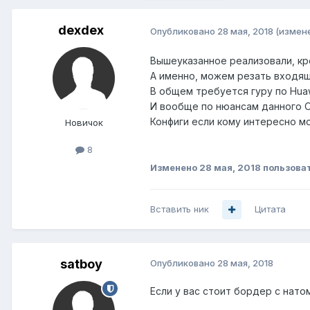
dexdex
Опубликовано
28 мая, 2018
(измен
Вышеуказанное реализовали, кро
А именно, можем резать входящ
В общем требуется гуру по Hua
И вообще по нюансам данного 
Конфиги если кому интересно м
Новичок
8
Изменено
28 мая, 2018
пользова
Вставить ник
Цитата
satboy
Опубликовано
28 мая, 2018
Если у вас стоит бордер с нато