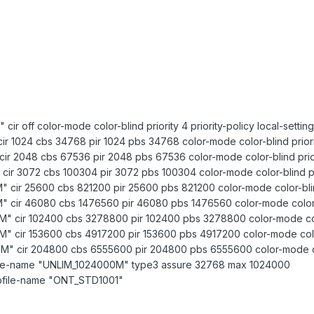
 cir off color-mode color-blind priority 4 priority-policy local-setting
cir 1024 cbs 34768 pir 1024 pbs 34768 color-mode color-blind priori
 cir 2048 cbs 67536 pir 2048 pbs 67536 color-mode color-blind prior
" cir 3072 cbs 100304 pir 3072 pbs 100304 color-mode color-blind pri
M" cir 25600 cbs 821200 pir 25600 pbs 821200 color-mode color-blind
M" cir 46080 cbs 1476560 pir 46080 pbs 1476560 color-mode color-bl
0M" cir 102400 cbs 3278800 pir 102400 pbs 3278800 color-mode color
0M" cir 153600 cbs 4917200 pir 153600 pbs 4917200 color-mode color-
00M" cir 204800 cbs 6555600 pir 204800 pbs 6555600 color-mode colo
ofile-name "UNLIM_1024000M" type3 assure 32768 max 1024000
profile-name "ONT_STD1001"