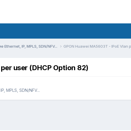
Ethernet, IP, MPLS, SDN/NFV...
GPON Huawei MA5603T - IPoE Vlan pe
per user (DHCP Option 82)
P, MPLS, SDN/NFV...