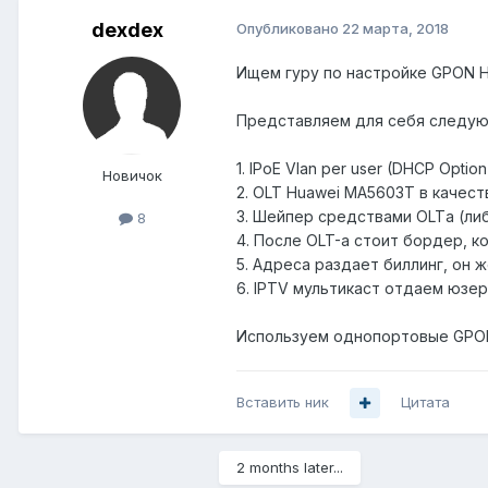
dexdex
Опубликовано
22 марта, 2018
Ищем гуру по настройке GPON 
Представляем для себя следую
1. IPoE Vlan per user (DHCP Option
Новичок
2. OLT Huawei MA5603T в качест
3. Шейпер средствами OLTа (ли
8
4. После OLT-а стоит бордер, к
5. Адреса раздает биллинг, он ж
6. IPTV мультикаст отдаем юзер
Используем однопортовые GPON
Вставить ник
Цитата
2 months later...