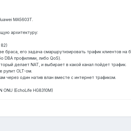
Huawei MA5603T.
щую архитектуру:
 82)
ве браса, его задача смаршрутизировать трафик клиентов на б
бо DBA профилями, либо QoS).
оторый делает NAT, и выбирает в какой канал пойдет трафик.
е рулит OLT-ом.
ам через один натив влан вместе с интернет трафиком.
 ONU (EchoLife HG8310M)