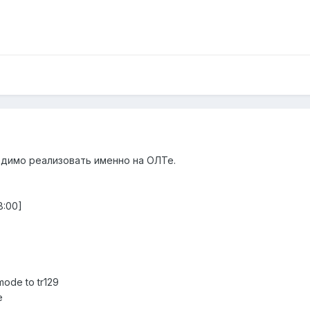
одимо реализовать именно на ОЛТе.
8:00]
mode to tr129
e