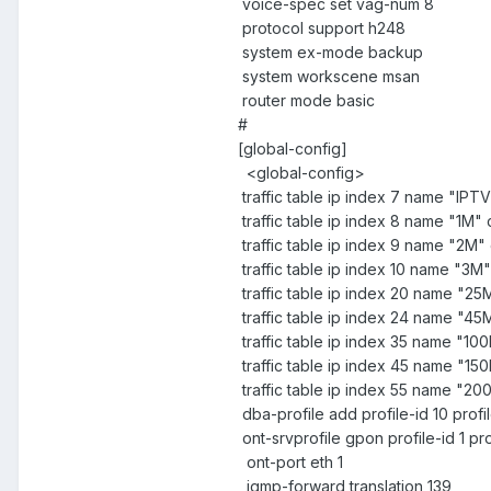
voice-spec set vag-num 8
protocol support h248
system ex-mode backup
system workscene msan
router mode basic
#
[global-config]
<global-config>
traffic table ip index 7 name "IPTV"
traffic table ip index 8 name "1M" 
traffic table ip index 9 name "2M"
traffic table ip index 10 name "3M
traffic table ip index 20 name "25
traffic table ip index 24 name "45
traffic table ip index 35 name "10
traffic table ip index 45 name "15
traffic table ip index 55 name "2
dba-profile add profile-id 10 pr
ont-srvprofile gpon profile-id 1 
ont-port eth 1
igmp-forward translation 139