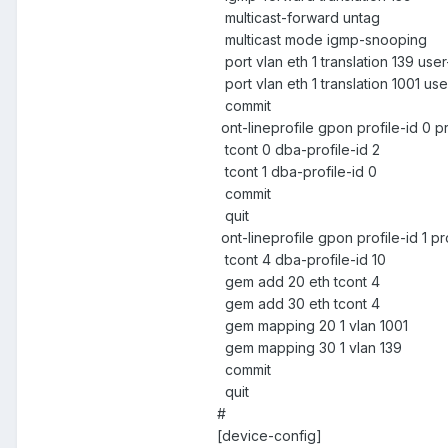
multicast-forward untag
multicast mode igmp-snooping
port vlan eth 1 translation 139 user
port vlan eth 1 translation 1001 use
commit
ont-lineprofile gpon profile-id 0 p
tcont 0 dba-profile-id 2
tcont 1 dba-profile-id 0
commit
quit
ont-lineprofile gpon profile-id 1
tcont 4 dba-profile-id 10
gem add 20 eth tcont 4
gem add 30 eth tcont 4
gem mapping 20 1 vlan 1001
gem mapping 30 1 vlan 139
commit
quit
#
[device-config]