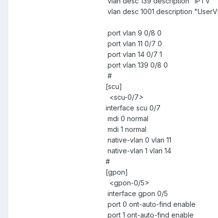
vlan desc 139 description "IPTV"
vlan desc 1001 description "UserV
port vlan 9 0/8 0
port vlan 11 0/7 0
port vlan 14 0/7 1
port vlan 139 0/8 0
#
[scu]
<scu-0/7>
interface scu 0/7
mdi 0 normal
mdi 1 normal
native-vlan 0 vlan 11
native-vlan 1 vlan 14
#
[gpon]
<gpon-0/5>
interface gpon 0/5
port 0 ont-auto-find enable
port 1 ont-auto-find enable