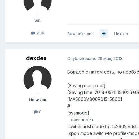
VIP
2.3k
Вставить ник
Цитата
dexdex
Опубликовано
29 мая, 2018
Бордер с натом есть, но необх
[Saving user: root]
[Saving time: 2018-05-11 15:10:16+0
[MA5600V800R015: 5800]
Новичок
#
8
[sysmode]
<sysmode>
switch adsl mode to rfc2662 vdsl 
xpon mode switch-to profile-mod