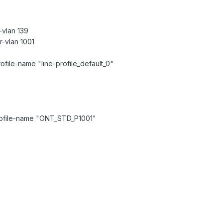
-vlan 139
r-vlan 1001
rofile-name "line-profile_default_0"
 profile-name "ONT_STD_P1001"