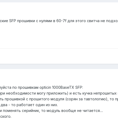
кие SFP прошивки с нулями в 60-7f для этого свитча не подх
йста по прошивкам opticin 1000BaseTX SFP:
при необходимости могу приложить) и есть кучка непрошитых
 прошивкой с прошитого модуля (сорян за тавтологию), то пр
два - то работает один из них.
и поменять серийник, то модуль вообще не читается....
ского.