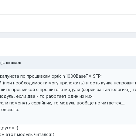
_L
сказал:
алуйста по прошивкам opticin 1000BaseTX SFP:
 (при необходимости могу приложить) и есть кучка непрошит
ить прошивкой с прошитого модуля (сорян за тавтологию), то
одуль, если два - то работает один из них.
сли поменять серийник, то модуль вообще не читается....
говского.
ругом :)
ом этот модуль читался))