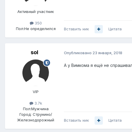
Активный участник
350
Пол:
Не определился
Вставить ник
Цитата
sol
Опубликовано
23 января, 2018
А у Вимкома я ещё не спрашивал
VIP
3.7k
Пол:
Мужчина
Город:
Струнино/
Железнодорожный
Вставить ник
Цитата