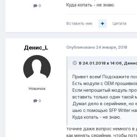
Куда копать - не знаю.
9
Вставить ник
Цитата
Денис_L
Опубликовано
24 января, 2018
В 24.01.2018 в 14:06,
Денис
Привет всем! Подскажите пож
Есть модули с OEM прошивкой
Новичок
Если непрошитый модуль прош
вставить только один такой м
9
Думал дело в серийнике, но е
шью с помощью SFP Writer на
Куда копать - не знаю.
точнее даже вопрос немного в д
как менять серийник, чтобы пот