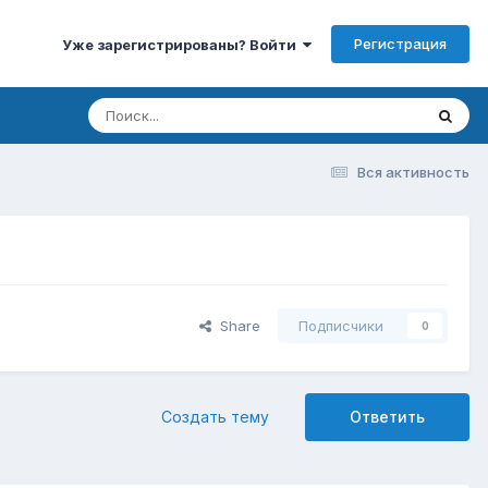
Регистрация
Уже зарегистрированы? Войти
Вся активность
Share
Подписчики
0
Создать тему
Ответить