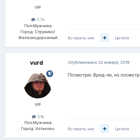
VIP
3.7k
Пол:
Мужчина
Город:
Струнино/
Железнодорожный
Вставить ник
Цитата
vurd
Опубликовано
22 января, 2018
Посмотрю. Вряд-ли, но посмотрю
VIP
3.1k
Пол:
Мужчина
Город:
Хотьково
Вставить ник
Цитата