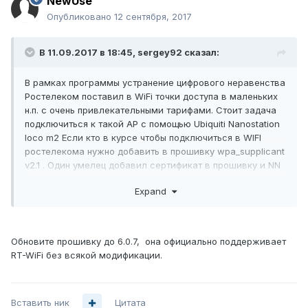
NewUse
Опубликовано
12 сентября, 2017
В 11.09.2017 в 18:45,
sergey92
сказал:
В рамках программы устранение цифрового неравенства
Ростелеком поставил в WiFi точки доступа в маленьких
н.п. с очень привлекательными тарифами. Стоит задача
подключиться к такой AP с помощью Ubiquiti Nanostation
loco m2 Если кто в курсе чтобы подключиться в WIFI
ростелекома нужно добавить в прошивку wpa_supplicant
v2.1 . Один умелец добавил сертификат в прошивку и NN
M2 подключается. Но была модифицирована прошивка
Expand
под XM . Новые аппараты не дружат с ней, если кто знает
или умеет сделайте так же с прошивкой XW.
Вот ссылка на статью
Обновите прошивку до 6.0.7, она официально поддерживает
RT-WiFi без всякой модификации.
прикреплена модифицированная прошивка. Крин Wreless
Вставить ник
Цитата