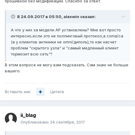
прошивкой без модификаций. Спасибо за ответ.
В 24.09.2017 в 05:50,
alexwin
сказал:
А что у них за модели AP установлены? Мне вот просто
интересно,если это не поллинговый протокол,а csma/ca
(а у клиентов антеннки не omni/диполь),то как насчет
проблем "скрытого узла" и "самый медленный клиент
тормозит всю сеть"?
В этом вопросе не могу вам подсказать. Сам знаю не больше
вашего.
Вставить ник
Цитата
ii_blag
Опубликовано
24 сентября, 2017