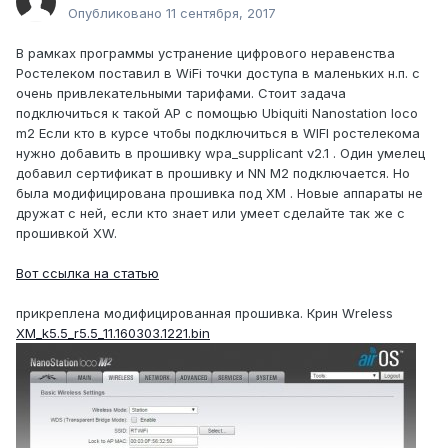
Опубликовано
11 сентября, 2017
В рамках программы устранение цифрового неравенства
Ростелеком поставил в WiFi точки доступа в маленьких н.п. с
очень привлекательными тарифами. Стоит задача
подключиться к такой AP с помощью Ubiquiti Nanostation loco
m2 Если кто в курсе чтобы подключиться в WIFI ростелекома
нужно добавить в прошивку wpa_supplicant v2.1 . Один умелец
добавил сертификат в прошивку и NN M2 подключается. Но
была модифицирована прошивка под XM . Новые аппараты не
дружат с ней, если кто знает или умеет сделайте так же с
прошивкой XW.
Вот ссылка на статью
прикреплена модифицированная прошивка. Крин Wreless
XM_k5.5_r5.5_11.160303.1221.bin