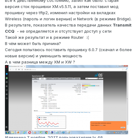
всё к девственному состоянию, залил как было: старая
версия сток прошивки XM.v5.5.11, а затем поставил мод
прошивку через tftp2, изменил настройки на вкладках
Wireless (пароль и логин верные) и Network (в режиме Bridge).
В результате, показатель качества передачи данных
Transmit
CCQ
- не определяется и отсутствует доступ у сети
Такой же результат и в режиме Router :(
В чём может быть причина?
Сегодня попытаюсь поставить прошивку 6.0.7 (скачал и более
новые версии) и уменьшить мощность
А в чем разница между ХМ и ХW ?
Изменено
7 ноября, 2017
пользователем ly_46