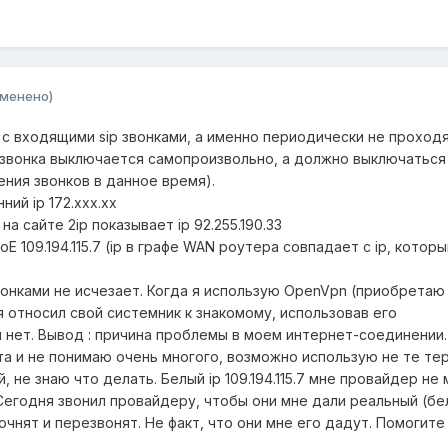
зменено)
 с входящими sip звонками, а именно периодически не проход
 звонка выключается самопроизвольно, а должно выключаться
ения звонков в данное время).
ний ip 172.ххх.хх
 на сайте 2ip показывает ip 92.255.190.33
E 109.194.115.7 (ip в графе WAN роутера совпадает с ip, которы
онками не исчезает. Когда я использую OpenVpn (приобретаю
е я относил свой системник к знакомому, использовав его
 нет. Вывод : причина проблемы в моем интернет-соединении.
а и не понимаю очень многого, возможно использую не те тер
 не знаю что делать. Белый ip 109.194.115.7 мне провайдер не 
Сегодня звонил провайдеру, чтобы они мне дали реальный (бе
точнят и перезвонят. Не факт, что они мне его дадут. Помогите