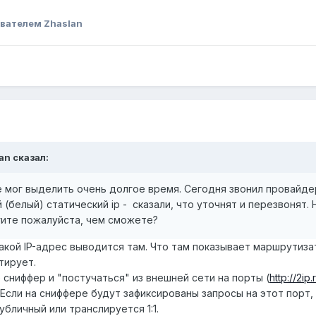
вателем Zhaslan
an
сказал:
не мог выделить очень долгое время. Сегодня звонил провайде
(белый) статический ip - сказали, что уточнят и перезвонят. 
гите пожалуйста, чем сможете?
, какой IP-адрес выводится там. Что там показывает маршрутиз
тирует.
 сниффер и "постучаться" из внешней сети на порты (
http://2ip
. Если на сниффере будут зафиксированы запросы на этот порт,
убличный или транслируется 1:1.