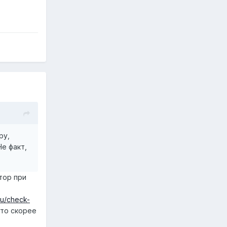
ру,
Не факт,
атор при
.ru/check-
 то скорее