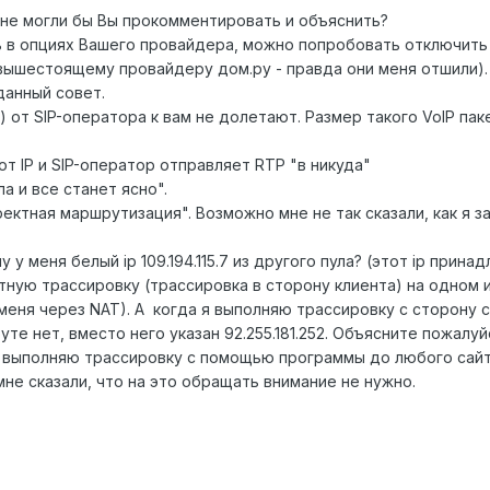
 не могли бы Вы прокомментировать и объяснить?
ть в опциях Вашего провайдера, можно попробовать отключить
 вышестоящему провайдеру дом.ру - правда они меня отшили).
данный совет.
) от SIP-оператора к вам не долетают. Размер такого VoIP пак
от IP и SIP-оператор отправляет RTP "в никуда"
а и все станет ясно".
ектная маршрутизация". Возможно мне не так сказали, как я з
 у меня белый ip 109.194.115.7 из другого пула? (этот ip прина
тную трассировку (трассировка в сторону клиента) на одном 
p у меня через NAT). А когда я выполняю трассировку с сторону 
шруте нет, вместо него указан 92.255.181.252. Объясните пожалу
я выполняю трассировку с помощью программы до любого сайт
мне сказали, что на это обращать внимание не нужно.