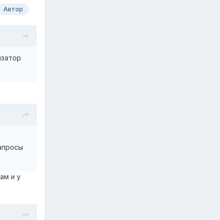
Автор
изатор
запросы
ам и у