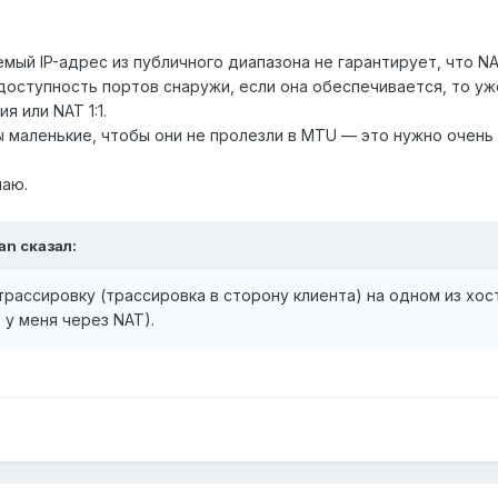
емый IP-адрес из публичного диапазона не гарантирует, что N
доступность портов снаружи, если она обеспечивается, то уж
 или NAT 1:1.
еты маленькие, чтобы они не пролезли в MTU — это нужно очень
маю.
an
сказал:
рассировку (трассировка в сторону клиента) на одном из хос
ip у меня через NAT).