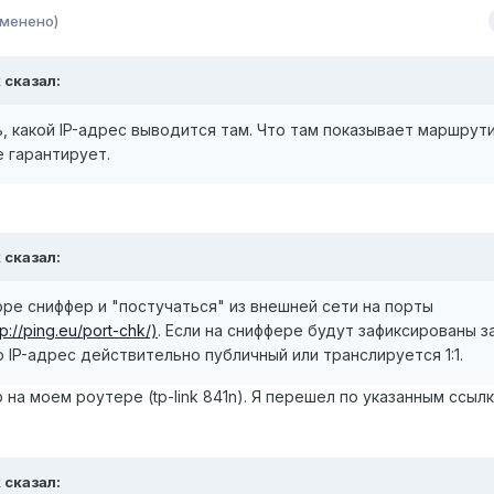
зменено)
k
сказал:
еть, какой IP-адрес выводится там. Что там показывает маршрут
 гарантирует.
k
сказал:
оре сниффер и "постучаться" из внешней сети на порты
tp://ping.eu/port-chk/)
. Если на сниффере будут зафиксированы 
о IP-адрес действительно публичный или транслируется 1:1.
 на моем роутере (tp-link 841n). Я перешел по указанным ссылк
k
сказал: