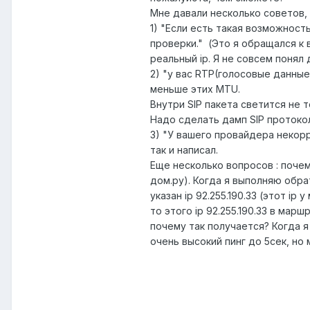
Мне давали несколько советов,
1) "Если есть такая возможнос
проверки." (Это я обращался к
реальный ip. Я не совсем понял 
2) "у вас RTP(голосовые данные
меньше этих MTU.
Внутри SIP пакета светится не т
Надо сделать дамп SIP протокол
3) "У вашего провайдера некорр
так и написал.
Еще несколько вопросов : почему
дом.ру). Когда я выполняю обра
указан ip 92.255.190.33 (этот i
то этого ip 92.255.190.33 в мар
почему так получается? Когда 
очень высокий пинг до 5сек, но 