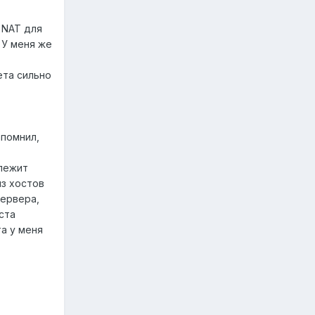
 NAT для
 У меня же
ета сильно
апомнил,
длежит
из хостов
сервера,
йста
а у меня