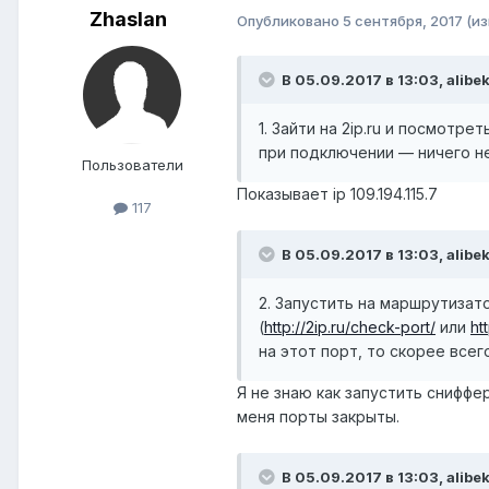
Zhaslan
Опубликовано
5 сентября, 2017
(и
В 05.09.2017 в 13:03,
alibe
1. Зайти на 2ip.ru и посмотр
при подключении — ничего не
Пользователи
Показывает ip 109.194.115.7
117
В 05.09.2017 в 13:03,
alibe
2. Запустить на маршрутизат
(
http://2ip.ru/check-port/
или
ht
на этот порт, то скорее всег
Я не знаю как запустить сниффер
меня порты закрыты.
В 05.09.2017 в 13:03,
alibe