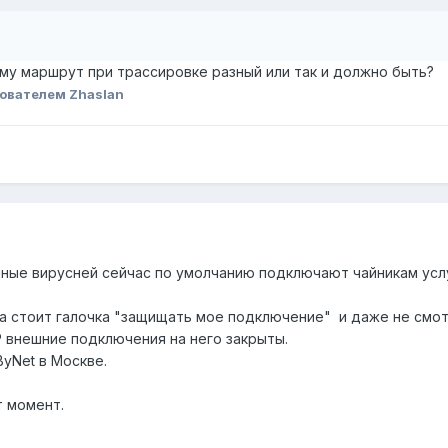
ему маршрут при трассировке разный или так и должно быть?
ователем Zhaslan
ные вирусней сейчас по умолчанию подключают чайникам усл
ва стоит галочка "защищать мое подключение" и даже не смот
P внешние подключения на него закрыты.
yNet в Москве.
т момент.