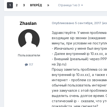
1
2
3
ВПЕРЁД
Страница 1 из 3
Zhaslan
Опубликовано
5 сентября, 2017
(и
Здравствуйте. У меня проблема
входящие sip звонки (ожидание
минуты, при условии не поступл
- Изначально у меня был внутрен
- Далее внутренний ip 10.хх.хх, а
Пользователи
- Внешний (реальный) через PPPo
на 2ip.ru)
117
Прошу заметить проблема со зв
внутренний ip 10.хх.хх), а такж
интернет - проблем со звонками
обычный пользователь интернет
уже замучался с этой проблемой,
выделить очень долгое время. 
статический ip - сказали, что у
пожалуйста, чем сможете?