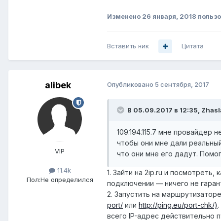
Изменено
26 января, 2018
пользо
Вставить ник
Цитата
alibek
Опубликовано
5 сентября, 2017
В 05.09.2017 в 12:35,
Zhasl
109.194.115.7 мне провайдер 
чтобы они мне дали реальный 
VIP
что они мне его дадут. Помо
11.4k
1. Зайти на 2ip.ru и посмотреть
Пол:
Не определился
подключении — ничего не гаран
2. Запустить на маршрутизаторе
port/
или
http://ping.eu/port-chk/)
всего IP-адрес действительно п