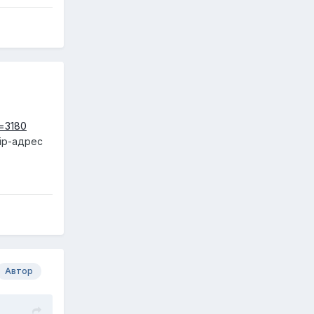
t=3180
ip-адрес
Автор