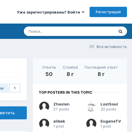
Регистрация
Уже зарегистрированы? Войти
Вся активность
Ответы
Created
Последний ответ
50
8 г
8 г
ки
1
TOP POSTERS IN THIS TOPIC
Zhaslan
LostSoul
27 posts
20 posts
ветить
alibek
EugeneTV
1 post
1 post