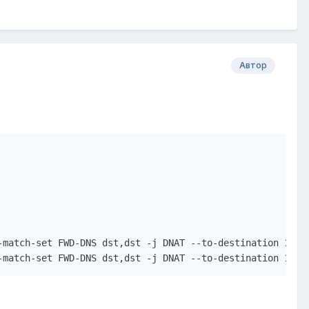
Автор
match-set FWD-DNS dst,dst -j DNAT --to-destination 127.0