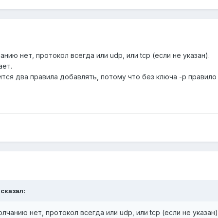
анию нет, протокол всегда или udp, или tcp (если не указан).
ает.
дится два правила добавлять, потому что без ключа -p правило
 сказал:
лчанию нет, протокол всегда или udp, или tcp (если не указан)