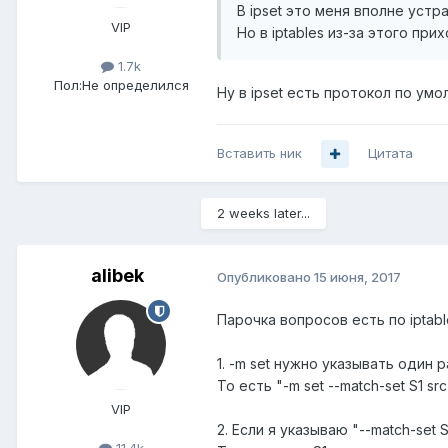
В ipset это меня вполне устр
VIP
Но в iptables из-за этого пр
1.7k
Пол:
Не определился
Ну в ipset есть протокол по умо
Вставить ник
Цитата
2 weeks later...
alibek
Опубликовано
15 июня, 2017
Парочка вопросов есть по iptabl
1. -m set нужно указывать один 
То есть "-m set --match-set S1 src
VIP
2. Если я указываю "--match-set 