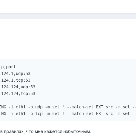
p,port

124.1,udp:53

124.1,tcp:53

124.124,udp:53

124.124,tcp:53

ING -i eth1 -p udp -m set ! --match-set EXT src -m set --
и в правилах, что мне кажется избыточным.