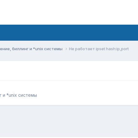
ние, биллинг и *unix системы
Не работает ipset hash:ip,port
 и *unix системы