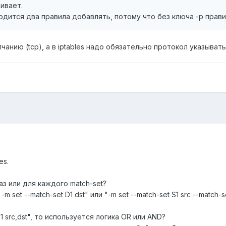
аивает.
иходится два правила добавлять, потому что без ключа -p прав
лчанию (tcp), а в iptables надо обязательно протокол указывать
es.
раз или для каждого match-set?
 -m set --match-set D1 dst" или "-m set --match-set S1 src --match-s
S1 src,dst", то используется логика OR или AND?