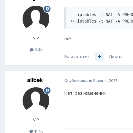
---iptables -t NAT -A PRER
+++iptables -t NAT -A PRER
VIP
не?
2.4k
Вставить ник
Цитата
alibek
Опубликовано
5 июня, 2017
Нет, без изменений.
VIP
11.4k