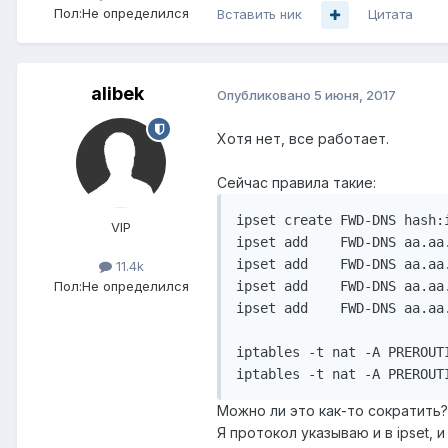
Пол:
Не определился
Вставить ник
Цитата
alibek
Опубликовано
5 июня, 2017
Хотя нет, все работает.
Сейчас правила такие:
ipset create FWD-DNS hash:i
VIP
ipset add    FWD-DNS aa.aa.
ipset add    FWD-DNS aa.aa.
11.4k
Пол:
Не определился
ipset add    FWD-DNS aa.aa.
ipset add    FWD-DNS aa.aa.
iptables -t nat -A PREROUT
Можно ли это как-то сократить?
Я протокол указываю и в ipset, 