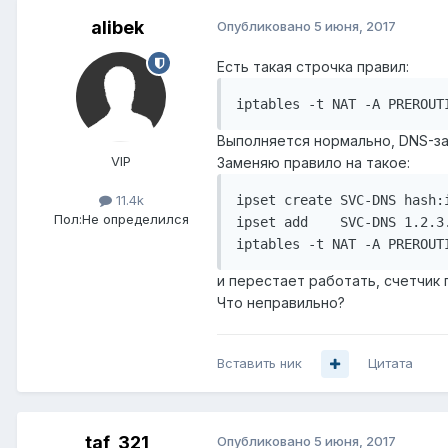
alibek
Опубликовано
5 июня, 2017
Есть такая строчка правил:
Выполняется нормально, DNS-зап
VIP
Заменяю правило на такое:
ipset create SVC-DNS hash:i
11.4k
Пол:
Не определился
ipset add    SVC-DNS 1.2.3.
и перестает работать, счетчик п
Что неправильно?
Вставить ник
Цитата
taf_321
Опубликовано
5 июня, 2017