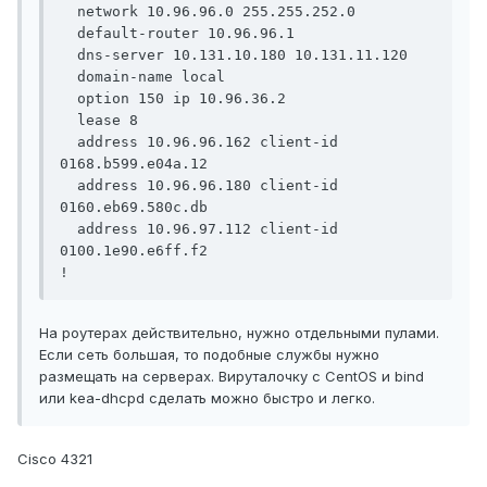
  network 10.96.96.0 255.255.252.0

  default-router 10.96.96.1

  dns-server 10.131.10.180 10.131.11.120

  domain-name local

  option 150 ip 10.96.36.2

  lease 8

  address 10.96.96.162 client-id 
0168.b599.e04a.12

  address 10.96.96.180 client-id 
0160.eb69.580c.db

  address 10.96.97.112 client-id 
0100.1e90.e6ff.f2

На роутерах действительно, нужно отдельными пулами.
Если сеть большая, то подобные службы нужно
размещать на серверах. Вируталочку с CentOS и bind
или kea-dhcpd сделать можно быстро и легко.
Cisco 4321