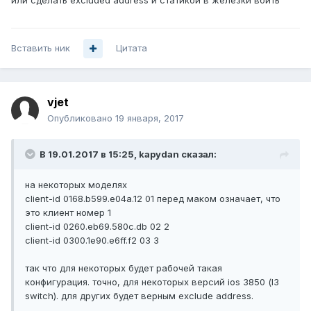
или сделать excluded address и статикой в железки вбить
Вставить ник
Цитата
vjet
Опубликовано
19 января, 2017
В 19.01.2017 в 15:25, kapydan сказал:
на некоторых моделях
client-id 0168.b599.e04a.12 01 перед маком означает, что
это клиент номер 1
client-id 0260.eb69.580c.db 02 2
client-id 0300.1e90.e6ff.f2 03 3
так что для некоторых будет рабочей такая
конфигурация. точно, для некоторых версий ios 3850 (l3
switch). для других будет верным exclude address.