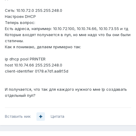
Сеть: 10.10.72.0 255.255.248.0
Настроен DHCP
Теперь вопрос:
Есть адреса, например: 10.10.72.100, 10.10.74.66, 10.10.73.55 и тд
Которые входят получается в пул, но мне надо что бы они были
статичны.
Как я понимаю, делаем примерно так:
ip dhcp pool PRINTER
host 10.10.74.66 255.255.248.0
client-identifier 0178.e7d1.aa8f.5d
И получается, что так для каждого нужного мне Ip создавать
отдельный пул?
Вставить ник
Цитата