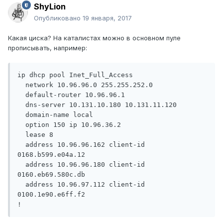
ShyLion
Опубликовано
19 января, 2017
Какая циска? На каталистах можно в основном пуле
прописывать, например:
ip dhcp pool Inet_Full_Access

  network 10.96.96.0 255.255.252.0

  default-router 10.96.96.1

  dns-server 10.131.10.180 10.131.11.120

  domain-name local

  option 150 ip 10.96.36.2

  lease 8

  address 10.96.96.162 client-id 
0168.b599.e04a.12

  address 10.96.96.180 client-id 
0160.eb69.580c.db

  address 10.96.97.112 client-id 
0100.1e90.e6ff.f2
