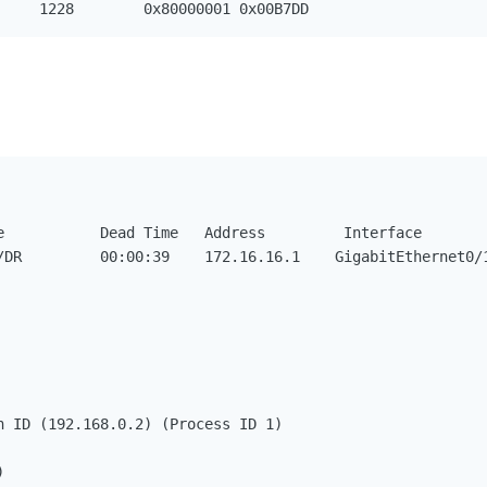
e           Dead Time   Address         Interface

/DR         00:00:39    172.16.16.1    GigabitEthernet0/1
h ID (192.168.0.2) (Process ID 1)


