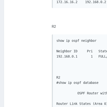
R2
show ip ospf neighbor

Neighbor ID     Pri   Stat
192.168.0.1       1   FULL
R2

#show ip ospf database

           OSPF Router wit
Router Link States (Area 0)