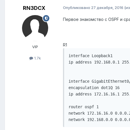
RN3DCX
Опубликовано
27 декабря, 2016
(и
Первое знакомство с OSPF и сра
R1
VIP
interface Loopback1

1.7k
ip address 192.168.0.1 255.
interface GigabitEthernet0/
encapsulation dot1Q 16

ip address 172.16.16.1 255.
router ospf 1

network 172.16.16.0 0.0.0.2
network 192.168.0.0 0.0.0.