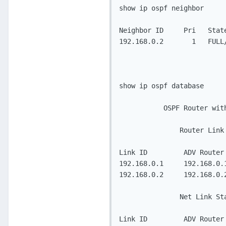
show ip ospf neighbor

Neighbor ID     Pri   Stat
192.168.0.2       1   FULL
show ip ospf database

           OSPF Router wit
               Router Link 
Link ID         ADV Router
192.168.0.1     192.168.0.
192.168.0.2     192.168.0.
               Net Link Sta
Link ID         ADV Router