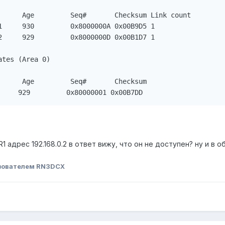
      Age         Seq#       Checksum Link count

1     930         0x8000000A 0x00B9D5 1

2     929         0x8000000D 0x00B1D7 1

tes (Area 0)

      Age         Seq#       Checksum

 адрес 192.168.0.2 в ответ вижу, что он не доступен? ну и в об
зователем RN3DCX