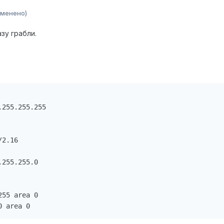
зменено)
зу грабли.
255.255.255

2.16

255.255.0

55 area 0

0 area 0