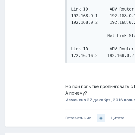
Link ID         ADV Router
192.168.0.1     192.168.0.
192.168.0.2     192.168.0.
               Net Link Sta
Link ID         ADV Router
Но при попытке пропинговать с R1
А почему?
Изменено
27 декабря, 2016
поль
Вставить ник
Цитата