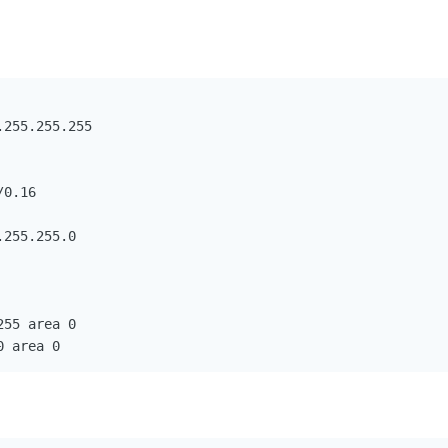
255.255.255

0.16

255.255.0

55 area 0

0 area 0