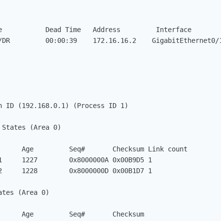
e           Dead Time   Address         Interface

/DR         00:00:39    172.16.16.2    GigabitEthernet0/1
h ID (192.168.0.1) (Process ID 1)

States (Area 0)

      Age         Seq#       Checksum Link count

1     1227        0x8000000A 0x00B9D5 1

2     1228        0x8000000D 0x00B1D7 1

tes (Area 0)

      Age         Seq#       Checksum
