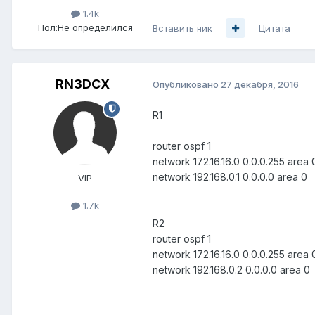
1.4k
Пол:
Не определился
Вставить ник
Цитата
RN3DCX
Опубликовано
27 декабря, 2016
R1
router ospf 1
network 172.16.16.0 0.0.0.255 area 
network 192.168.0.1 0.0.0.0 area 0
VIP
1.7k
R2
router ospf 1
network 172.16.16.0 0.0.0.255 area 
network 192.168.0.2 0.0.0.0 area 0