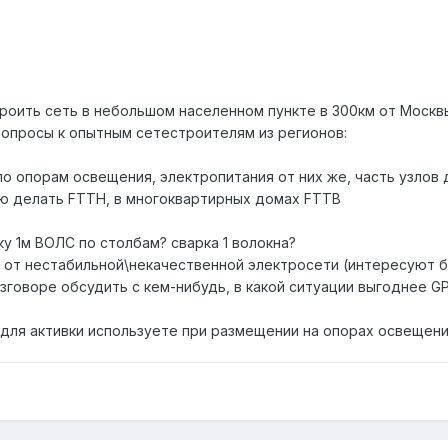
оить сеть в небольшом населенном пункте в 300км от Москвы, 
вопросы к опытным сетестроителям из регионов:
о опорам освещения, электропитания от них же, часть узлов 
ю делать FTTH, в многоквартирных домах FTTB
дку 1м ВОЛС по столбам? сварка 1 волокна?
е от нестабильной\некачественной электросети (интересуют
зговоре обсудить с кем-нибудь, в какой ситуации выгоднее G
 для активки используете при размещении на опорах освещен