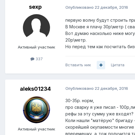
sexp
Опубликовано
22 декабря, 2016
первую волну будут строить пр
В Москве я плачу 30р\метр ( св
Вот думаю насколько ниже могу
20р\метр.
Но перед тем как посчитать биз
Активный участник
337
Вставить ник
Цитата
aleks01234
Опубликовано
22 декабря, 2016
30-35р. норм,
про сварку я уже писал - 100р,
рефы за эту сумму уже входят? 
Коли нашли "матёрую" бригаду -
скорейшей окупаемости многие 
Активный участник
вперемешку, а_тож получится т