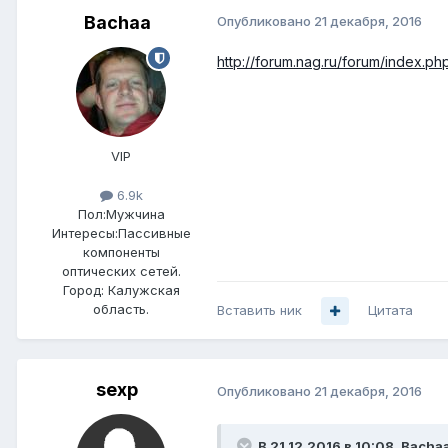
Bachaa
Опубликовано
21 декабря, 2016
http://forum.nag.ru/forum/index.
VIP
6.9k
Пол:
Мужчина
Интересы:
Пассивные
компоненты
оптических сетей.
Город:
Калужская
область.
Вставить ник
Цитата
sexp
Опубликовано
21 декабря, 2016
В 21.12.2016 в 10:08, Bacha