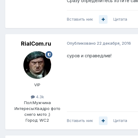
Сразу определитесь хотите сам
Вставить ник
Цитата
RialCom.ru
Опубликовано
22 декабря, 2016
суров и справедлив!
VIP
4.3k
Пол:
Мужчина
Интересы:
Квадро фото
снего мото ;)
Город:
WC2
Вставить ник
Цитата