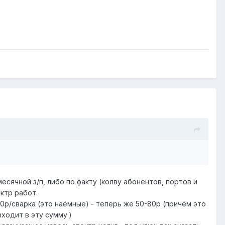
есячной з/п, либо по факту (колву абонентов, портов и
ктр работ.
0р/сварка (это наёмные) - теперь же 50-80р (причём это
входит в эту сумму.)