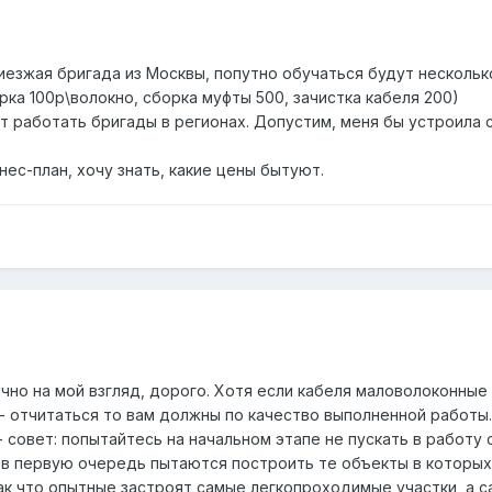
иезжая бригада из Москвы, попутно обучаться будут нескольк
арка 100р\волокно, сборка муфты 500, зачистка кабеля 200)
т работать бригады в регионах. Допустим, меня бы устроила 
нес-план, хочу знать, какие цены бытуют.
лично на мой взгляд, дорого. Хотя если кабеля маловолоконны
- отчитаться то вам должны по качество выполненной работы.
 совет: попытайтесь на начальном этапе не пускать в работу
в первую очередь пытаются построить те объекты в которых
ак что опытные застроят самые легкопроходимые участки, а 