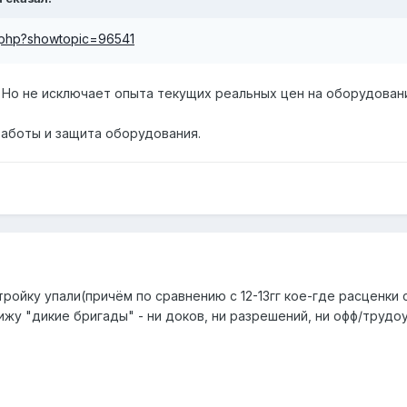
ex.php?showtopic=96541
. Но не исключает опыта текущих реальных цен на оборудовани
аботы и защита оборудования.
стройку упали(причём по сравнению с 12-13гг кое-где расценки
жу "дикие бригады" - ни доков, ни разрешений, ни офф/трудоу