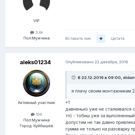
VIP
3.4k
Пол:
Мужчина
Вставить ник
Цитата
aleks01234
Опубликовано
22 декабря, 2016
В 22.12.2016 в 09:00, didan
я плачу своим монтажникам 2
+1
Активный участник
давненько уже не сталкивался с
106
тп) - тобиш уже за выполненный
Пол:
Мужчина
допустим не так давно привлека
Город:
Куйбышев
сумма не только на разсварку пр