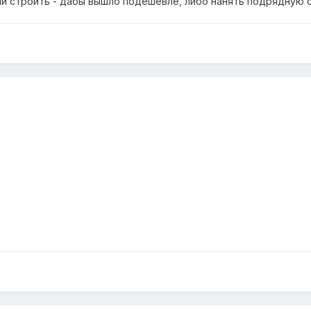
и строить - дабы вышло подешевле, либо нанять подрядную ор