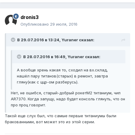
dronis3
Опубликовано
29 июля, 2016
В 29.07.2016 в 13:24, Yuraner сказал:
В 28.07.2016 в 16:49, Yuraner сказал:
А вообще хрень какая то, сходил на вх.склад,
нашёл пару титанов(старых) в ремонт, завтра
гляну(как с ццр-ом разберусь).
Нет, не ошибся, старый-добрый рокетМ2 титаниум, чип
AR7370. Когда запущу, надо будет консоль глянуть, что он
про проц говорит.
Такой еще слух был, что самые первые титаниумы были
бракованными, вот может это из этой серии.