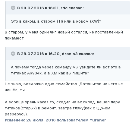
В 28.07.2016 в 16:31, rdc сказал:
Это в каком, в старом (TI) или в новом (XW)?
В старом, у меня один чип новый остался, не поставленный
покамест.
В 28.07.2016 в 16:20, dronis3 сказал:
А почему тогда через команду мы увидите ли вот это в
титанах AR934x, а в ХМ как вы пишите?
Не знаю, возможно одно семейство. Даташитов на него не
нашёл, т.ч....
А вообще хрень какая то, сходил на вх.склад, нашёл пару
титанов(старых) в ремонт, завтра гляну(как с ццр-ом
разберусь).
Изменено
28 июля, 2016
пользователем Yuraner