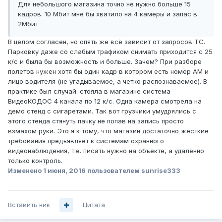
Для небольшого магазина точно не нужно больше 15
кадров. 10 Мбит мне бы хватило на 4 камеры и запас в
2Мбит
В целом согласен, но опять же всё зависит от запросов ТС.
Парковку даже со слабым трафиком снимать приходится с 25
к/с и была бы возможность и больше. Зачем? При разборе
полетов нужен хотя бы один кадр в котором есть номер АМ и
лицо водителя (не угадываемое, а четко распознаваемое). В
практике был случай: стояла в магазине система
ВидеоКОДОС 4 канала по 12 к/с. Одна камера смотрела на
демо стенд с сигаретами. Так вот грузчики умудрялись с
этого стенда стянуть пачку не попав на запись просто
взмахом руки. Это я к тому, что магазин достаточно жесткие
требования предъявляет к системам охранного
видеонаблюдения, т.е. писать нужно на объекте, а удалённо
только контроль.
Изменено
1 июня, 2016
пользователем sunrise333
Вставить ник
Цитата