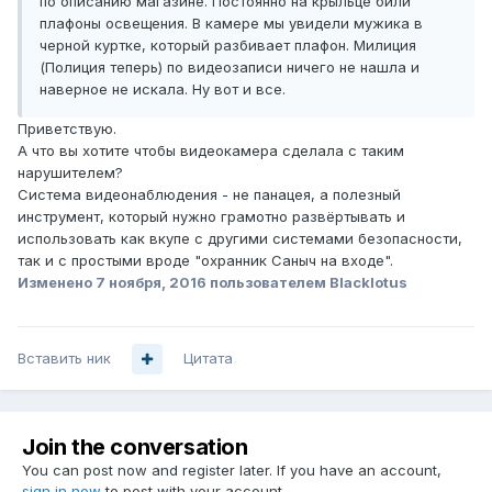
по описанию магазине. Постоянно на крыльце били
плафоны освещения. В камере мы увидели мужика в
черной куртке, который разбивает плафон. Милиция
(Полиция теперь) по видеозаписи ничего не нашла и
наверное не искала. Ну вот и все.
Приветствую.
А что вы хотите чтобы видеокамера сделала с таким
нарушителем?
Система видеонаблюдения - не панацея, а полезный
инструмент, который нужно грамотно развёртывать и
использовать как вкупе с другими системами безопасности,
так и с простыми вроде "охранник Саныч на входе".
Изменено
7 ноября, 2016
пользователем Blacklotus
Вставить ник
Цитата
Join the conversation
You can post now and register later. If you have an account,
sign in now
to post with your account.