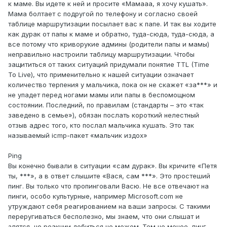
к маме. Вы идете к ней и просите «Мамааа, я хочу кушать».
Мама болтает с подругой по телефону и согласно своей
таблице маршрутизации посылает вас к папе. И так вы ходите
как дурак от папы к маме и обратно, туда-сюда, туда-сюда, а
все потому что криворукие админы (родители папы и мамы)
неправильно настроили таблицу маршрутизации. Чтобы
защититься от таких ситуаций придумали понятие TTL (Time
To Live), что применительно к нашей ситуации означает
количество терпения у мальчика, пока он не скажет «за***» и
не упадет перед ногами мамы или папы в беспомощном
состоянии. Последний, по правилам (стандарты – это «так
заведено в семье»), обязан послать короткий нелестный
отзыв адрес того, кто послал мальчика кушать. Это так
называемый icmp-пакет «мальчик издох»
Ping
Вы конечно бывали в ситуации «сам дурак». Вы кричите «Петя
ты, ***», а в ответ слышите «Вася, сам ***». Это простеший
пинг. Вы только что пропинговали Васю. Не все отвечают на
пинги, особо культурные, например Microsoft.com не
утруждают себя реагированием на ваши запросы. С такими
переругиваться бесполезно, мы знаем, что они слышат и
злятся, но реакции добиться не можем. Тем не менее, пинг –