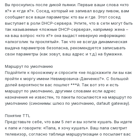
Вы проснулись после дикой пьянки. Первые ваши слова «кто
я?» и «где я?». Сосед, который не запивал водку пивом, вам
сообщает все ваши параметры: кто вы и где. Этот сосед
выступает в роли DHCP-сервера. Учтите, что в сети могут быть
так называемые «ложные DHCP-сервера», например жена –
на ваш вопрос «кто я?» она выдаст неверную информацию:
«алкоголик ты проклятый». Так что не всегда динамическая
выдача параметров безопасна, рекомендуется записывать
свои параметры (как зовут, ваш адрес и т.д.) на бумажке.
Маршрут по умолчанию
Подойтите к прохожему и спросите «не подскажите ли вы как
пройти к моргу имени Невмировича-Данченко?». С большой
долей вероятности вас пошлют ***й. Так вот это и есть
маршрут по умолчанию, другими словами если адрес
назначения не известен, то пакеты посылаются на маршрут по
умолчанию (синонимы: шлюз по умолчанию, dafault gateway).
Понятие TTL
Представьте себе, что вам 5 лет и вы хотите кушать. Вы идете
к папе и говорите: «Папа, я хочу кушать». Ваш папа смотрит
телевизор, согласно таблице маршрутизации о посылает вас