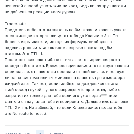
неплохой способ узнать жив ли хост, ведь пиная труп ногами
не добьешься реакции «сам дурак»
Traceroute
Представь себе, что ты живешь на 9м этаже и хочешь узнать
всех жильцов которые живут от тебя до Клавки с 3го. Ты
берешь взрывпакет и, исходя из формулы свободного
падения, рассчитываешь время взрыва пакета над 8м
этажом. Это TTL=1.
После того как пакет ибанет - выглянет озверевшая рожа
соседа с 8го этажа. Время реакции зависит от загруженности
сервера, т.е. от занятости соседа и от шейпов, т.е. в воздухе
ли ваша система или ты живешь на планете, где атмосфера
жидкий азот. Так вот, если вообще не дождешься ответа -
твой сосед глухой - у него запрещены icmp ответы, либо он
запретил их только для тебя если его уже подза*** твои
финты и он научился тебя игнорировать. Дальше выставляешь
TTL=2 и т.д. Не забывай, что если Клавка живет выше тебя –
это No route to host :(.