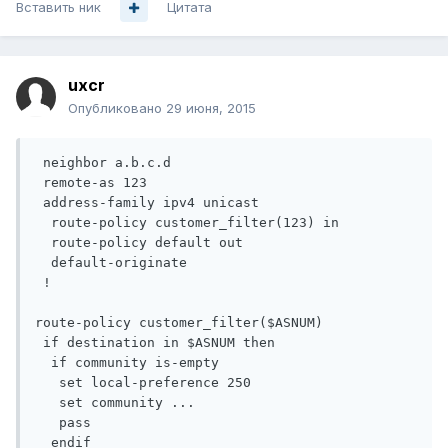
Вставить ник
Цитата
uxcr
Опубликовано
29 июня, 2015
 neighbor a.b.c.d

 remote-as 123

 address-family ipv4 unicast

  route-policy customer_filter(123) in

  route-policy default out

  default-originate

 !

route-policy customer_filter($ASNUM)

 if destination in $ASNUM then

  if community is-empty

   set local-preference 250

   set community ...

   pass

  endif
