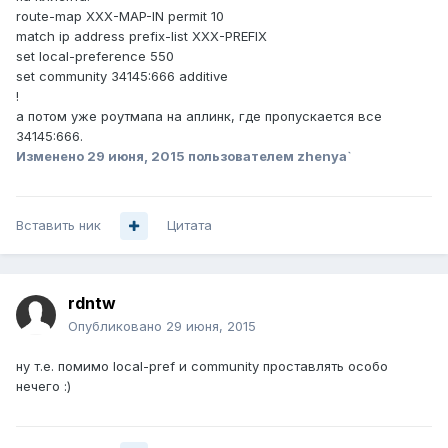
route-map XXX-MAP-IN permit 10
match ip address prefix-list XXX-PREFIX
set local-preference 550
set community 34145:666 additive
!
а потом уже роутмапа на аплинк, где пропускается все
34145:666.
Изменено
29 июня, 2015
пользователем zhenya`
Вставить ник
Цитата
rdntw
Опубликовано
29 июня, 2015
ну т.е. помимо local-pref и community проставлять особо
нечего :)