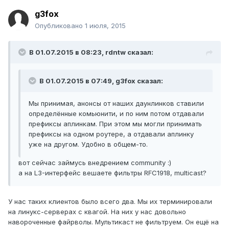
g3fox
Опубликовано
1 июля, 2015
В 01.07.2015 в 08:23, rdntw сказал:
В 01.07.2015 в 07:49, g3fox сказал:
Мы принимая, анонсы от наших даунлинков ставили
определённые комьюнити, и по ним потом отдавали
префиксы аплинкам. При этом мы могли принимать
префиксы на одном роутере, а отдавали аплинку
уже на другом. Удобно в общем-то.
вот сейчас займусь внедрением community :)
а на L3-интерфейс вешаете фильтры RFC1918, multicast?
У нас таких клиентов было всего два. Мы их терминировали
на линукс-серверах с квагой. На них у нас довольно
навороченные файрволы. Мультикаст не фильтруем. Он ещё на