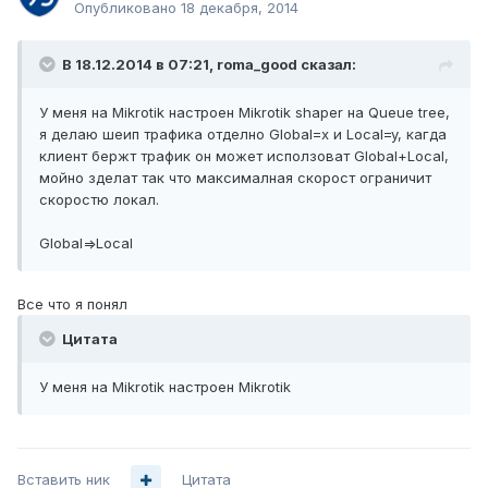
Опубликовано
18 декабря, 2014
В 18.12.2014 в 07:21, roma_good сказал:
У меня на Mikrotik настроен Mikrotik shaper на Queue tree,
я делаю шеип трафика отделно Global=х и Local=y, кагда
клиент бержт трафик он может исползоват Global+Local,
мойно зделат так что максималная скорост ограничит
скоростю локал.
Global=>Local
Все что я понял
Цитата
У меня на Mikrotik настроен Mikrotik
Вставить ник
Цитата