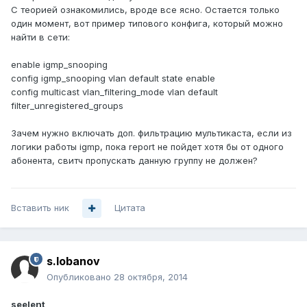
С теорией ознакомились, вроде все ясно. Остается только
один момент, вот пример типового конфига, который можно
найти в сети:
enable igmp_snooping
config igmp_snooping vlan default state enable
config multicast vlan_filtering_mode vlan default
filter_unregistered_groups
Зачем нужно включать доп. фильтрацию мультикаста, если из
логики работы igmp, пока report не пойдет хотя бы от одного
абонента, свитч пропускать данную группу не должен?
Вставить ник
Цитата
s.lobanov
Опубликовано
28 октября, 2014
seelent