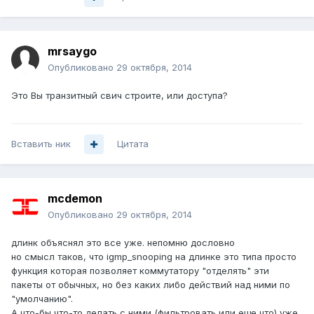
mrsaygo
Опубликовано
29 октября, 2014
Это Вы транзитный свич строите, или доступа?
Вставить ник
Цитата
mcdemon
Опубликовано
29 октября, 2014
длинк объяснял это все уже. непомню дословно
но смысл таков, что igmp_snooping на длинке это типа просто
функция которая позволяет коммутатору "отделять" эти
пакеты от обычных, но без каких либо действий над ними по
"умолчанию".
А что-бы что-то делать с ними (фильтровать или еще что) уже